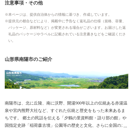
注意事項・その他
本ページは、提供自治体からの情報に基づき、作成しています。
提供元の都合などにより、掲載中に予告なく返礼品の仕様（規格、容量、
パッケージ、原材料など）が変更される場合がございます。お届けした返
礼品のパッケージやラベルに記載されている注意書きなどをご確認くださ
い。
山形県南陽市のご紹介
南陽市は、北に丘陵、南に沃野、開湯900年以上の伝統ある赤湯温
泉や宮内熊野大社など、すぐれた伝統と歴史をもった未来あるま
ちです。 郷土の民話を伝える「夕鶴の里資料館・語り部の館」や
国指定史跡「稲荷森古墳」公園等の歴史と文化、さらに全国のス
カイスポーツの中心として知られる「南陽スカイパーク」や市民