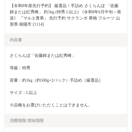
【令和8年産先行予約】 厳選品！手詰め さくらんぼ 「佐藤
錦または紅秀峰」 約1kg (特秀 L以上) 《令和8年6月中旬～発
送》 『マルエ青果』 先行予約 サクランボ 果物 フルーツ 山
形県 南陽市 [1114]
内容量
さくらんぼ「佐藤錦または紅秀峰」
等級：特秀 
容量：約1kg（約500g×2パック）手詰め［厳選品］
サイズ：L以上
※品種をお選びいただくことはできません。
消費期限/賞味期限