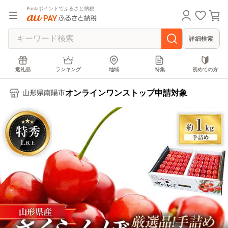
Pontaポイントでふるさと納税
詳細検索
返礼品
ランキング
地域
特集
初めての方
オンラインワンストップ申請対象
山形県南陽市