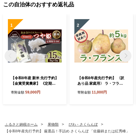
この自治体のおすすめ返礼品
1
2
【令和8年産 新米 先行予約】
【令和8年産先行予約】 〈訳
【金賞受賞農家】 《定期便3
あり品 家庭用〉 ラ・フラン
回》 特別栽培米 つや姫 5kg×
ス 約5kg (12～24玉) 《令和8
59,000円
11,000円
寄附金額
寄附金額
3か月 《令和8年9月下旬～発
年11月中旬～発送》 『カネ
送》 『あおきライスファー
タ髙橋青果』 ラフランス 果
ム』 山形南陽産 米 白米 精米
物 フルーツ デザート 山形県
ご飯 農家直送 山形県 南陽市
南陽市 [2674]
[1607-R8]
ふるさと納税ホーム
果物類
びわ・さくらんぼ
【令和8年産先行予約】 厳選品！手詰め さくらんぼ 「佐藤錦または紅秀峰」