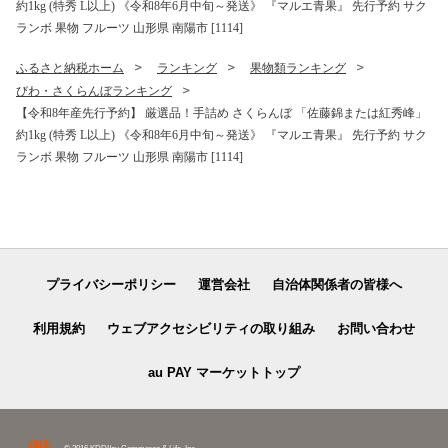
約1kg (特秀 L以上) 《令和8年6月中旬～発送》 『マルエ青果』 先行予約 サク
ランボ 果物 フルーツ 山形県 南陽市 [1114]
ふるさと納税ホーム
ランキング
果物類ランキング
びわ・さくらんぼランキング
【令和8年産先行予約】 厳選品！手詰め さくらんぼ 「佐藤錦または紅秀峰」
約1kg (特秀 L以上) 《令和8年6月中旬～発送》 『マルエ青果』 先行予約 サク
ランボ 果物 フルーツ 山形県 南陽市 [1114]
プライバシーポリシー
運営会社
自治体関係者の皆様へ
利用規約
ウェブアクセシビリティの取り組み
お問い合わせ
au PAY マーケットトップ