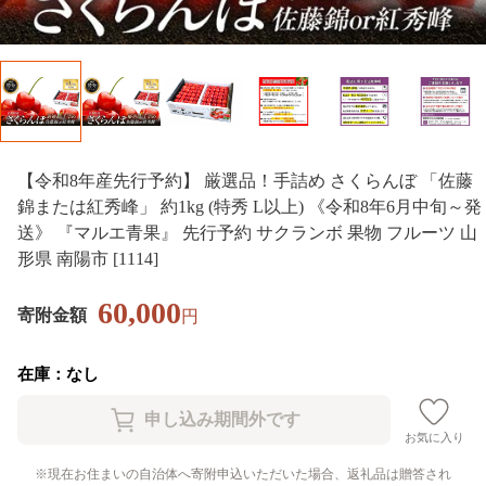
【令和8年産先行予約】 厳選品！手詰め さくらんぼ 「佐藤
錦または紅秀峰」 約1kg (特秀 L以上) 《令和8年6月中旬～発
送》 『マルエ青果』 先行予約 サクランボ 果物 フルーツ 山
形県 南陽市 [1114]
60,000
寄附金額
円
在庫：なし
お気に入り
現在お住まいの自治体へ寄附申込いただいた場合、返礼品は贈答され