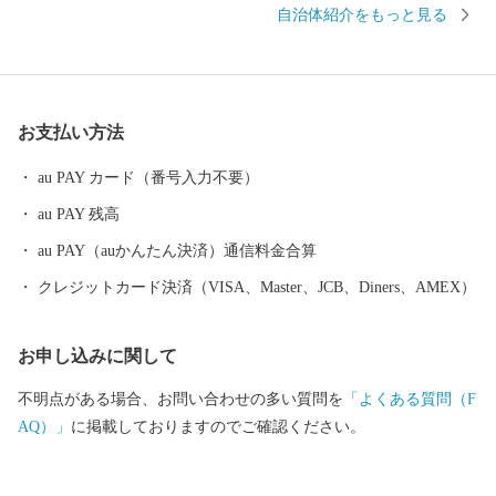
自治体紹介をもっと見る
の健康増進を図る「中央花公園(市民体育館)」などの地域文化を大
切にしながら、市民の安全な暮し、ライフサイクルに応じた安心
な暮し、そしてうるおいのある暮しを目指して、みなさんが住ん
でいて良かったと思うまちづくりを進めています。
お支払い方法
au PAY カード（番号入力不要）
au PAY 残高
au PAY（auかんたん決済）通信料金合算
クレジットカード決済（VISA、Master、JCB、Diners、AMEX）
お申し込みに関して
不明点がある場合、お問い合わせの多い質問を
「よくある質問（F
AQ）」
に掲載しておりますのでご確認ください。