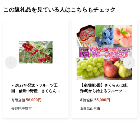
この返礼品を見ている人はこちらもチェック
＜2027年発送＞フルーツ王
【定期便5回】さくらんぼ(紅
国 信州中野産 さくらん
秀峰)から始まるフルーツの
ぼ 紅秀峰 約800g(約100g
幸せ便 【令和8年産先行予
58,000円
55,000円
寄附金額
寄附金額
×8パック)【1577323】
約】FS25-626
長野県中野市
山形県山形市