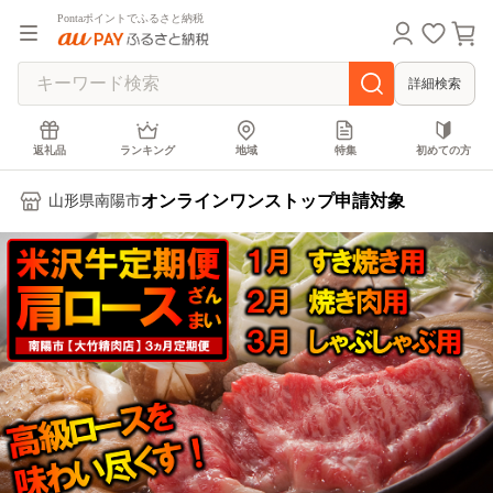
Pontaポイントでふるさと納税
詳細検索
返礼品
ランキング
地域
特集
初めての方
オンラインワンストップ申請対象
山形県南陽市