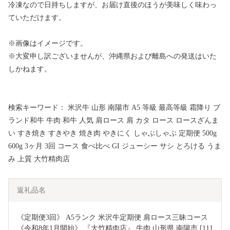
冷凍なので日持ちしますが、お届け直後のほうが美味しく味わっ
ていただけます。
※画像はイメージです。
※大変申し訳ございませんが、沖縄県および離島への発送はいた
しかねます。
検索キーワード： 米沢牛 山形 南陽市 A5 等級 最高等級 霜降り ブ
ランド和牛 牛肉 和牛 人気 肩ロース 肩 カタ ロース ロースざんま
い すき焼き すきやき 焼き肉 やきにく しゃぶしゃぶ 定期便 500g
600g 3ヶ月 3回 コース 食べ比べ GI ジューシー サシ とろける うま
み 上質 大竹精肉店
返礼品名
《定期便3回》 A5ランク 米沢牛定期便 肩ロース三昧コース 
《令和8年1月開始》 『大竹精肉店』 牛肉 山形県 南陽市 [111