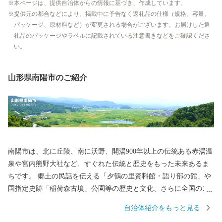
本ページは、提供自治体からの情報に基づき、作成しています。
提供元の都合などにより、掲載中に予告なく返礼品の仕様（規格、容量、
パッケージ、原材料など）が変更される場合がございます。お届けした返
礼品のパッケージやラベルに記載されている注意書きなどをご確認くださ
い。
山形県南陽市のご紹介
南陽市は、北に丘陵、南に沃野、開湯900年以上の伝統ある赤湯温
泉や宮内熊野大社など、すぐれた伝統と歴史をもった未来あるま
ちです。 郷土の民話を伝える「夕鶴の里資料館・語り部の館」や
国指定史跡「稲荷森古墳」公園等の歴史と文化、さらに全国のス
カイスポーツの中心として知られる「南陽スカイパーク」や市民
自治体紹介をもっと見る
の健康増進を図る「中央花公園(市民体育館)」などの地域文化を大