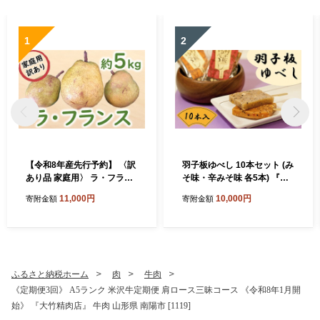
1
2
【令和8年産先行予約】 〈訳
羽子板ゆべし 10本セット (み
あり品 家庭用〉 ラ・フラン
そ味・辛みそ味 各5本) 『菓
ス 約5kg (12～24玉) 《令和8
子処 六味庵』 みそ 餅 和菓子
11,000円
10,000円
寄附金額
寄附金額
年11月中旬～発送》 『カネ
お茶菓子 山形県 南陽市 [267
タ髙橋青果』 ラフランス 果
3]
物 フルーツ デザート 山形県
南陽市 [2674]
ふるさと納税ホーム
肉
牛肉
《定期便3回》 A5ランク 米沢牛定期便 肩ロース三昧コース 《令和8年1月開
始》 『大竹精肉店』 牛肉 山形県 南陽市 [1119]