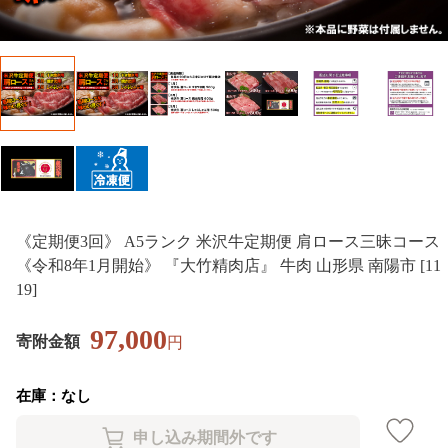
《定期便3回》 A5ランク 米沢牛定期便 肩ロース三昧コース
《令和8年1月開始》 『大竹精肉店』 牛肉 山形県 南陽市 [11
19]
97,000
寄附金額
円
在庫：なし