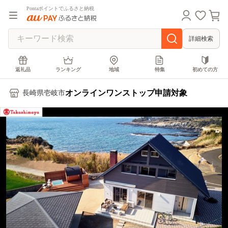
Pontaポイントでふるさと納税
詳細検索
返礼品
ランキング
地域
特集
初めての方
オンラインワンストップ申請対象
長崎県壱岐市