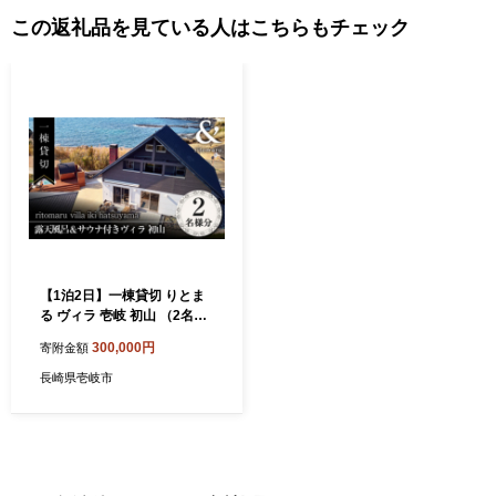
この返礼品を見ている人はこちらもチェック
【1泊2日】一棟貸切 りとま
る ヴィラ 壱岐 初山 （2名様
分）《壱岐市》【株式会社り
300,000円
寄附金額
とまる】[JFA003] 長崎 観光
宿泊 ホテル 貸切 300000 30
長崎県壱岐市
0000円 30万円