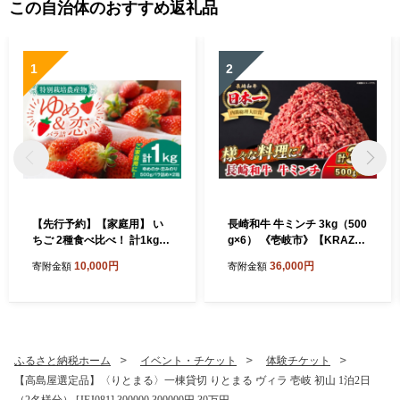
この自治体のおすすめ返礼品
1
2
【先行予約】【家庭用】 い
長崎和牛 牛ミンチ 3kg（500
ちご 2種食べ比べ！ 計1kg
g×6） 《壱岐市》【KRAZY
（ゆめのか・恋みのり） 【2
MEAT】 肉 牛肉 和牛 国産 ミ
10,000円
36,000円
寄附金額
寄附金額
027年2月以降順次発送】
ンチ 牛ミンチ ひき肉 挽肉 挽
《壱岐市》【蒼花】[JEO00
き肉 小分け ハンバーグ ミー
2]
トソース ボロネーゼ そぼろ
料理 調理 ギフト 贈り物 [JE
R174]
ふるさと納税ホーム
イベント・チケット
体験チケット
【高島屋選定品】〈りとまる〉一棟貸切 りとまる ヴィラ 壱岐 初山 1泊2日
（2名様分） [JFJ081] 300000 300000円 30万円