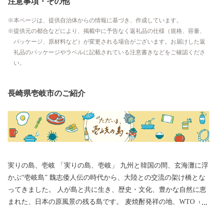
注意事項・その他
本ページは、提供自治体からの情報に基づき、作成しています。
提供元の都合などにより、掲載中に予告なく返礼品の仕様（規格、容量、
パッケージ、原材料など）が変更される場合がございます。お届けした返
礼品のパッケージやラベルに記載されている注意書きなどをご確認くださ
い。
長崎県壱岐市のご紹介
実りの島、壱岐 「実りの島、壱岐」 九州と韓国の間、玄海灘に浮
かぶ“壱岐島” 魏志倭人伝の時代から、大陸との交流の架け橋とな
ってきました。 人が島と共に生き、歴史・文化、豊かな自然に恵
まれた、日本の原風景の残る島です。 麦焼酎発祥の地、WTO（世
界貿易機関）から地理的表示認定を受けた「壱岐焼酎」。 壱岐