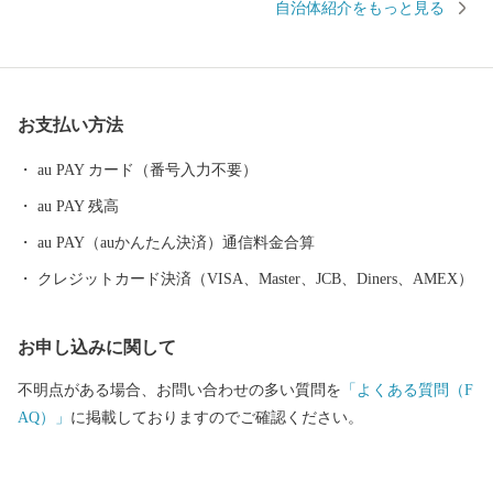
自治体紹介をもっと見る
牛、ウニ、海産物など、豊饒な自然が育むS級食材。 国特別史跡
「原の辻遺跡」大小1,000の神社・仏閣、多くのパワースポット。
白砂青松、美しいエメラルドグリーンの海。 住む人に、訪れる人
に様々な“実り”をもたらします。
お支払い方法
au PAY カード（番号入力不要）
au PAY 残高
au PAY（auかんたん決済）通信料金合算
クレジットカード決済（VISA、Master、JCB、Diners、AMEX）
お申し込みに関して
不明点がある場合、お問い合わせの多い質問を
「よくある質問（F
AQ）」
に掲載しておりますのでご確認ください。