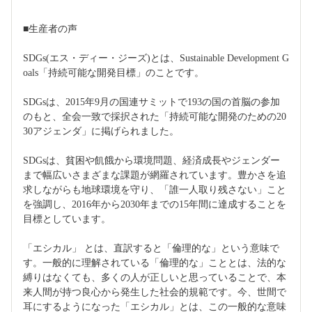
■生産者の声
SDGs(エス・ディー・ジーズ)とは、Sustainable Development G
oals「持続可能な開発目標」のことです。
SDGsは、2015年9月の国連サミットで193の国の首脳の参加
のもと、全会一致で採択された「持続可能な開発のための20
30アジェンダ」に掲げられました。
SDGsは、貧困や飢餓から環境問題、経済成長やジェンダー
まで幅広いさまざまな課題が網羅されています。豊かさを追
求しながらも地球環境を守り、「誰一人取り残さない」こと
を強調し、2016年から2030年までの15年間に達成することを
目標としています。
「エシカル」 とは、直訳すると「倫理的な」という意味で
す。一般的に理解されている「倫理的な」こととは、法的な
縛りはなくても、多くの人が正しいと思っていることで、本
来人間が持つ良心から発生した社会的規範です。今、世間で
耳にするようになった「エシカル」とは、この一般的な意味