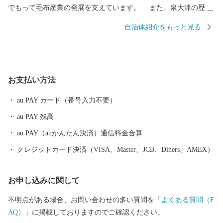
でもって毛布産業の発展を支えています。 また、泉大津の歴史
は古く、奈良時代には府中におかれた国の役所の外港として栄え
自治体紹介をもっと見る
ていました。交通の要として人の往来も多く、随筆や紀行の中に
も、「小津の泊」「小津の浦なる岸の松原」「大津の浦」の名で
登場する名勝の地です。 昭和17年4月1日に市制を施行、泉大津
市と改称。大阪府の南部に位置し、北部・東部は高石市と和泉
お支払い方法
市、南部は大津川を境として泉北郡忠岡町と隣接しています。西
北部は大阪湾に面し、はるかに六甲山、淡路島を望むことができ
au PAY カード（番号入力不要）
ます。市内全域がほぼ平坦で、市街化区域になっています。
au PAY 残高
au PAY（auかんたん決済）通信料金合算
クレジットカード決済（VISA、Master、JCB、Diners、AMEX）
お申し込みに関して
不明点がある場合、お問い合わせの多い質問を
「よくある質問（F
AQ）」
に掲載しておりますのでご確認ください。