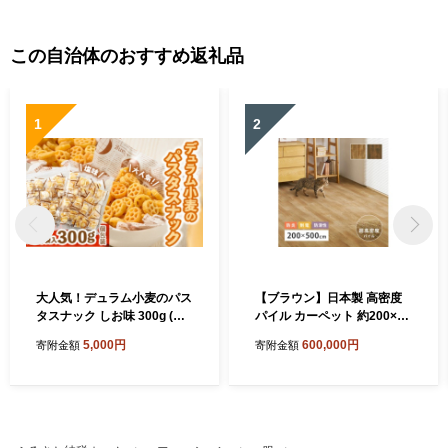
この自治体のおすすめ返礼品
1
2
大人気！デュラム小麦のパス
【ブラウン】日本製 高密度
タスナック しお味 300g (約5
パイル カーペット 約200×50
4個装) | お菓子 スナック菓子
0cm 1枚 フローリング調 70
5,000円
600,000円
寄附金額
寄附金額
個包装 パスタ スナック 塩味
0044017
しお味 おやつ おつまみ 晩酌
おかし スナック菓子 詰め合
わせ[4641]