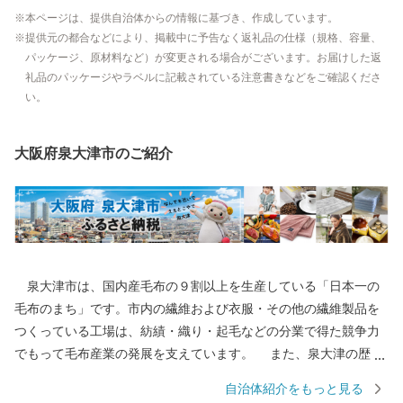
本ページは、提供自治体からの情報に基づき、作成しています。
提供元の都合などにより、掲載中に予告なく返礼品の仕様（規格、容量、
パッケージ、原材料など）が変更される場合がございます。お届けした返
礼品のパッケージやラベルに記載されている注意書きなどをご確認くださ
い。
大阪府泉大津市のご紹介
泉大津市は、国内産毛布の９割以上を生産している「日本一の
毛布のまち」です。市内の繊維および衣服・その他の繊維製品を
つくっている工場は、紡績・織り・起毛などの分業で得た競争力
でもって毛布産業の発展を支えています。 また、泉大津の歴史
は古く、奈良時代には府中におかれた国の役所の外港として栄え
自治体紹介をもっと見る
ていました。交通の要として人の往来も多く、随筆や紀行の中に