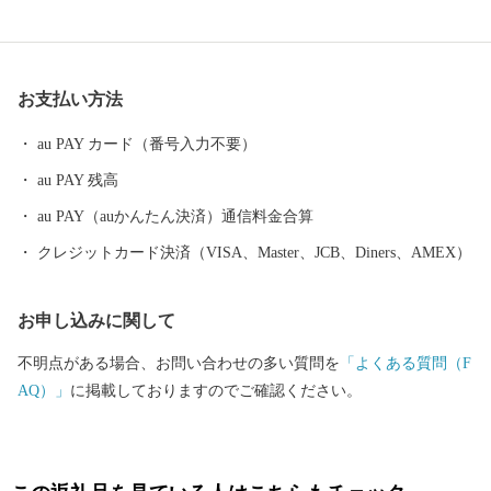
も、「小津の泊」「小津の浦なる岸の松原」「大津の浦」の名で
登場する名勝の地です。 昭和17年4月1日に市制を施行、泉大津
市と改称。大阪府の南部に位置し、北部・東部は高石市と和泉
お支払い方法
市、南部は大津川を境として泉北郡忠岡町と隣接しています。西
北部は大阪湾に面し、はるかに六甲山、淡路島を望むことができ
au PAY カード（番号入力不要）
ます。市内全域がほぼ平坦で、市街化区域になっています。
au PAY 残高
au PAY（auかんたん決済）通信料金合算
クレジットカード決済（VISA、Master、JCB、Diners、AMEX）
お申し込みに関して
不明点がある場合、お問い合わせの多い質問を
「よくある質問（F
AQ）」
に掲載しておりますのでご確認ください。