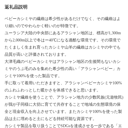
返礼品説明
ベビーカシミヤの繊維は希少性があるだけでなく、その繊維はよ
り細いのでやわらかく軽いのが特徴です。
ユーラシア大陸の中央部にあるアラシャン地区は、標高が1,300m
から2,000m以上で冬はー40℃になる過酷な環境です。その環境で
たくましく生まれ育ったカシミヤ山羊の繊維はカシミヤの中でも
品質が高いと評価されております。
大津毛織のベビーカシミヤはアラシャン地区の生後間もないカシ
ミヤのうぶ毛のみを集めた希少性の高い「アラシャンベビー」カ
シミヤ100%を使った製品です。
手に取って着用いただきますと、アラシャンベビーカシミヤ100%
のふわふわっとした暖かさを体感できると思います。
カシミヤ繊維を使うことで、アラシャン地方の少数民族(元遊牧民)
が我が子同様に大切に育てて共存することで地域の生態環境の保
全と現金収入を向上させています。またカシミヤ100%を使った製
品は土に埋めると土にもどる持続可能な資源です。
カシミヤ製品を取り扱うことでSDGsを達成させる一歩である「エ