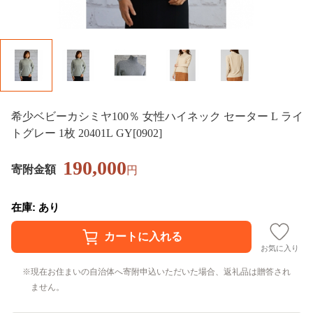
希少ベビーカシミヤ100％ 女性ハイネック セーター L ライ
トグレー 1枚 20401L GY[0902]
190,000
寄附金額
円
在庫: あり
お気に入り
現在お住まいの自治体へ寄附申込いただいた場合、返礼品は贈答され
ません。