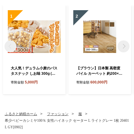
1
2
大人気！デュラム小麦のパス
【ブラウン】日本製 高密度
タスナック しお味 300g (約5
パイル カーペット 約200×50
4個装) | お菓子 スナック菓子
0cm 1枚 フローリング調 70
5,000円
600,000円
寄附金額
寄附金額
個包装 パスタ スナック 塩味
0044017
しお味 おやつ おつまみ 晩酌
おかし スナック菓子 詰め合
わせ[4641]
ふるさと納税ホーム
ファッション
服
希少ベビーカシミヤ100％ 女性ハイネック セーター L ライトグレー 1枚 20401
L GY[0902]