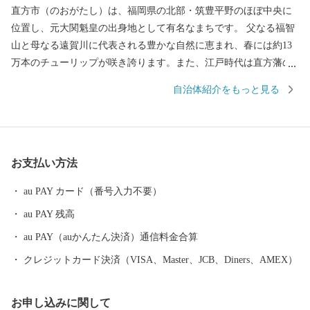
直方市（のおがたし）は、福岡県の北部・筑豊平野のほぼ中央に
位置し、元大関魁皇の出身地として有名なまちです。 父なる福智
山と母なる遠賀川に代表される豊かな自然に恵まれ、春には約13
万本のチューリップが咲き誇ります。また、江戸時代は直方藩の
城下町として、明治以降は石炭業や鉄工業で筑豊炭田の中心都市
自治体紹介をもっと見る
として栄えるなど、深い歴史も息づいています。 自然と歴史が織
り成す直方市。あなたの温かいご支援を、心よりお待ちしており
ます。 ※令和元年6月以降、総務省によるふるさと納税の見直し
により、直方市内に住所を有する方に対して返礼品の送付はでき
お支払い方法
ません。何卒、ご理解のほどお願い申し上げます。
au PAY カード（番号入力不要）
au PAY 残高
au PAY（auかんたん決済）通信料金合算
クレジットカード決済（VISA、Master、JCB、Diners、AMEX）
お申し込みに関して