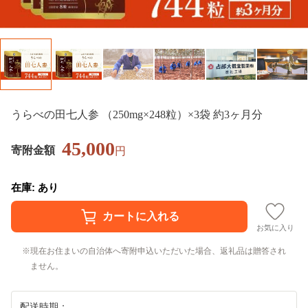
うらべの田七人参 （250mg×248粒）×3袋 約3ヶ月分
45,000
寄附金額
円
在庫: あり
お気に入り
現在お住まいの自治体へ寄附申込いただいた場合、返礼品は贈答され
ません。
配送時期：