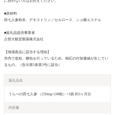
に合わない方はお控えください。
■原材料
田七人参粉末、デキストリン／セルロース、ショ糖エステル
■返礼品提供事業者
占部大観堂製薬株式会社
【地場産品に該当する理由】
市内で造粒、梱包を行っているため、相応の付加価値が生じてい
るもの。（告示第5条第3号に該当）
返礼品名
うらべの田七人参 （250mg×248粒）×3袋 約3ヶ月分
内容量