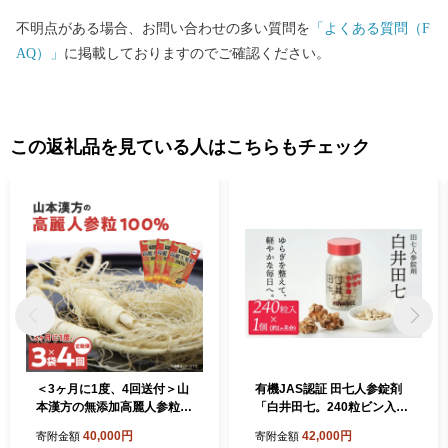
不明点がある場合、お問い合わせの多い質問を
「よくある質問（F
AQ）」
に掲載しておりますのでご確認ください。
この返礼品を見ている人はこちらもチェック
＜3ヶ月に1度、4回送付＞山
有機JAS認証 田七人参錠剤
本漢方の無添加高麗人参粒[0
「白井田七。240粒ビン入
27Y19-T]
り」 60g 約１カ月分 サプリ
40,000円
42,000円
寄附金額
寄附金額
メント 金不換 無農薬 有機栽