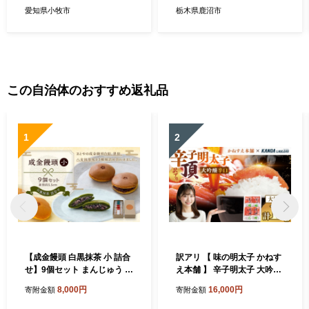
培 粒 オーガニック 健康食品
愛知県小牧市
栃木県鹿沼市
サプリメント サポニン アミ
ノ酸 ミネラル ビタミン 栄養
滋養 [№5840-1616]
この自治体のおすすめ返礼品
1
2
【成金饅頭 白黒抹茶 小 詰合
訳アリ 【 味の明太子 かねす
せ】9個セット まんじゅう 饅
え本舗 】 辛子明太子 大吟醸
頭 和菓子 お菓子 福岡県 直方
旨口 「 頂 」 大切子 小分け 4
8,000円
16,000円
寄附金額
寄附金額
市
パック 計約1kg 明太子 辛子
めんたいこ たらこ 海鮮 魚介