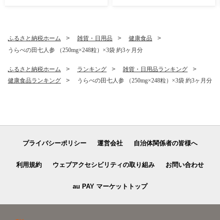
類 魚介 惣菜 ご飯のお供 おつ
まみ 冷凍
ふるさと納税ホーム
雑貨・日用品
健康食品
うらべの田七人参 （250mg×248粒）×3袋 約3ヶ月分
ふるさと納税ホーム
ランキング
雑貨・日用品ランキング
健康食品ランキング
うらべの田七人参 （250mg×248粒）×3袋 約3ヶ月分
プライバシーポリシー
運営会社
自治体関係者の皆様へ
利用規約
ウェブアクセシビリティの取り組み
お問い合わせ
au PAY マーケットトップ