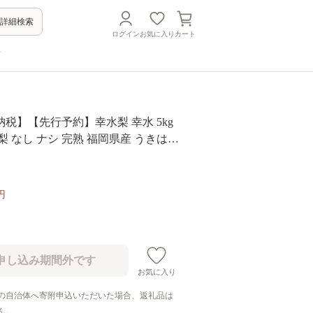
詳細検索
ログイン
お気に入り
カート
方
税】【先行予約】幸水梨 幸水 5kg
 梨 なし ナシ 完熟 福岡県産 うきは市
ーツ 果物 くだもの 甘い ジューシー
 お中元 ギフト 贈り物 家庭用 贈答用
温 国産 JA福岡くるめ にじの耳納
円
6年8月上旬ごろ出荷開始予定】
お気に入り
の自治体へ寄附申込いただいた場合、返礼品は
ん。