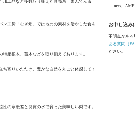
た加工品など多数取り揃えた直売所「まんてん市
ners、AM
パン工房「むぎ畑」では地元の素材を活かした食を
お申し込み
不明点がある
ある質問（FA
ださい。
の特産植木、苗木などを取り揃えております。
立ち寄りいただき、豊かな自然を丸ごと体感してく
陸性の寒暖差と良質の水で育った美味しい梨です。