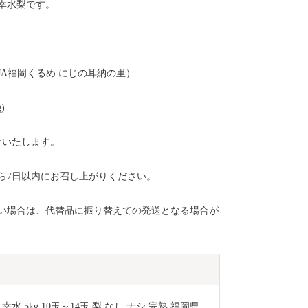
幸水梨です。
A福岡くるめ にじの耳納の里）
)
届けいたします。
ら7日以内にお召し上がりください。
い場合は、代替品に振り替えての発送となる場合が
5kg 10玉～14玉 梨 なし ナシ 完熟 福岡県