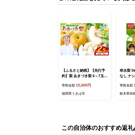
【ふるさと納税】【先行予
幸水梨 5k
約】梨 あきづき梨 6～7玉
なし ナシ
なし ナシ 秋月 完熟 福岡県
ルーツ 甘
15,000円
寄附金額
寄附金額
産 フルーツ 果物 甘い ジュ
直送 期間
ーシー 旬 秋の味覚 お中元
節商品 送
福岡県うきは市
栃木県高
ギフト 贈り物 家庭用 贈答
県 高根沢
用 送料無料 常温 国産 福岡
発送
うきは市 人気 返礼品 しゅ
うたの畑【2026年9月上旬
より順次発送予定】
この自治体のおすすめ返礼