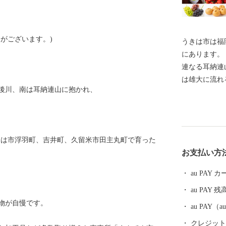
がございます。)
うきは市は福
にあります。
連なる耳納連
は雄大に流れ
後川、南は耳納連山に抱かれ、
です。 また、平坦部には江戸時代、豊後街道の宿場町
として賑わい
作られた白壁
が今も残ります。 そんな「自然と歴史の
きは市浮羽町、吉井町、久留米市田主丸町で育った
で生産された
お支払い方
麺、ラーメン
品、寝具用品
au PAY
など、 多種
au PAY 残
果物（ぶどう
物が自慢です。
シーマは特に
au PAY
クレジットカ