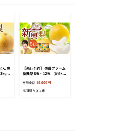
どん 豊
【先行予約】 佐藤ファーム
3kg）
新興梨 8玉～12玉 （約5k
9月上旬
g） 【2026年10月下旬より
19,000円
寄附金額
梨 なし
順次発送予定】 梨 なし ナ
果物 く
シ 新興 しんこう 果物 くだ
福岡県うきは市
 ジュ
もの フルーツ 果実 ジュー
福岡県
シー お取り寄せ 福岡県 う
きは市