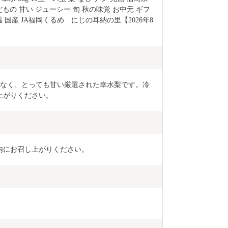
だもの 甘い ジューシー 旬 秋の味覚 お中元 ギフ
温 国産 JA福岡くるめ　にじの耳納の里【2026年8
酸味が少なく、とっても甘い厳選された幸水梨です。冷
上がりください。
内にお召し上がりください。