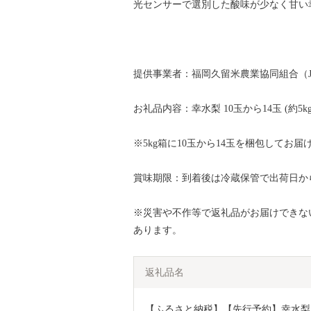
光センサーで選別した酸味が少なく甘い
提供事業者：福岡久留米農業協同組合（J
お礼品内容：幸水梨 10玉から14玉 (約5kg
※5kg箱に10玉から14玉を梱包してお
賞味期限：到着後は冷蔵保管で出荷日か
※災害や不作等で返礼品がお届けできな
あります。
返礼品名
【ふるさと納税】【先行予約】幸水梨 幸水 