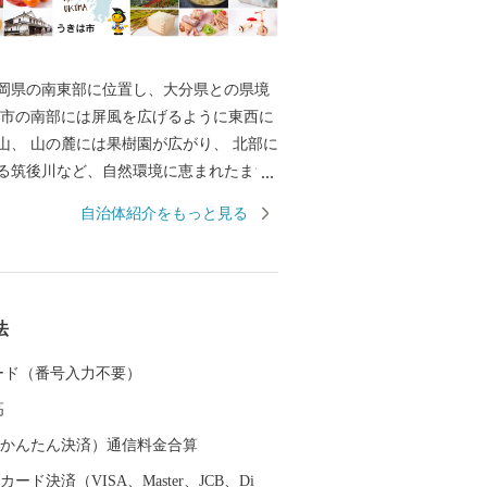
岡県の南東部に位置し、大分県との県境
 市の南部には屏風を広げるように東西に
山、 山の麓には果樹園が広がり、 北部に
る筑後川など、自然環境に恵まれたまち
自治体紹介をもっと見る
、 農産物で財を成した豪商たちによって
の街並みが軒を連ね、 情緒あふれる風景
まち うきは」
、 果物、野菜、お米、お水や、お肉、素
法
、お菓子をはじめとする食品やガーゼ製
（パシーマ）、本棕櫚箒、木工品、陶芸
 カード（番号入力不要）
多様な謝礼品を取り揃えており、 なかでも
高
・梨・柿・いちじく・桃・いちご）、パ
人気の商品です!
（auかんたん決済）通信料金合算
ード決済（VISA、Master、JCB、Di