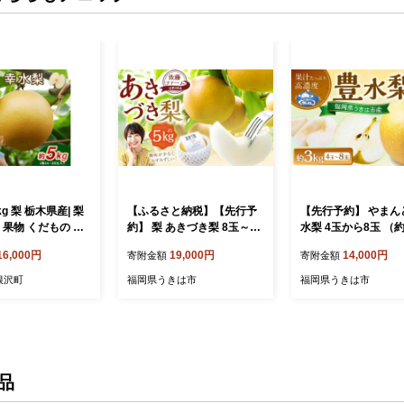
g 梨 栃木県産| 梨
【ふるさと納税】【先行予
【先行予約】 やまん
 果物 くだもの フ
約】 梨 あきづき梨 8玉～13
水梨 4玉から8玉 （約
い 秋の味覚 産地
玉 5kg なし ナシ 完熟 大容
【2026年8月下旬～
16,000円
19,000円
14,000円
寄附金額
寄附金額
限定 季節限定 季
量 フルーツ 果物 くだもの
より順次発送予定】 
料無料 国産 栃木
秋月 甘い ジューシー 旬 秋
ナシ 豊水 ほうすい 
根沢町
福岡県うきは市
福岡県うきは市
町※2026年8月～
の味覚 お中元 ギフト 贈り
だもの フルーツ 果実
物 家庭用 送料無料 常温 国
ーシー お取り寄せ 
産 福岡 返礼品 うきは市 佐
うきは市 冷蔵
藤ファーム【2026年9月上
旬より順次発送予定】
品