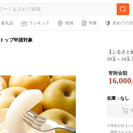
返礼品
ランキング
地域
特集
初めての
トップ申請対象
【ふるさと納
10玉～14玉
大容量 フル
旬 秋の味覚
寄附金額
16,000
送料無料 常
の里【202
在庫：なし
現在お住まい
贈答されませ