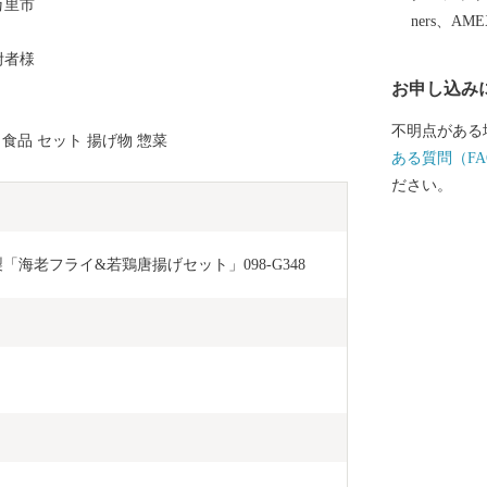
万里市
主催・出展す
ners、AM
供、伊万里市
附者様
め、使用させ
お申し込み
としては、電
をさせていただく場
不明点がある
 食品 セット 揚げ物 惣菜
ざいましたら
ある質問（FA
税サポート室】 電
ださい。
3441 メール：suppor
るさと納税の
請受付業務
海老フライ&若鶏唐揚げセット」098-G348