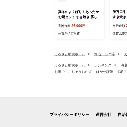
真冬のよくばり！あったか
伊万里牛 
お鍋セット すき焼き 豚しゃ
すき焼き
ぶ 水炊き 006-J197
用 1.2kg
26,000円
寄附金額
寄附金額
和牛 国産
小分け A
佐賀県伊万里市
佐賀県伊
焼肉 BB
ふるさと納税ホーム
海老・カニ等
ふるさと納税ホーム
ランキング
海
お家で「ごちそうおかず」 はかせ謹製「海老フライ
プライバシーポリシー
運営会社
自治