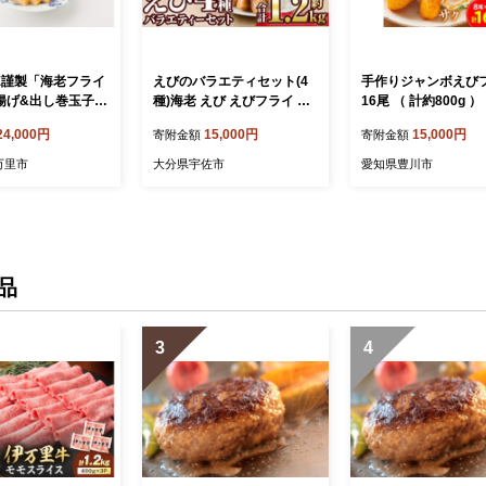
SE謹製「海老フライ
えびのバラエティセット(4
手作りジャンボえび
揚げ&出し巻玉子3
種)海老 えび えびフライ え
16尾 （ 計約800g 
098-G347
びカツ クリームコロッケ 唐
ボエビフライ エビフ
24,000円
15,000円
15,000円
寄附金額
寄附金額
揚げ 簡単 惣菜 揚げ物 お弁
ャンボ エビ えび 海
当 おかず おつまみ 揚げる
ず 惣菜 揚げ物 冷凍
万里市
大分県宇佐市
愛知県豊川市
だけ セット【105800801】
【大関食品】
品
3
4