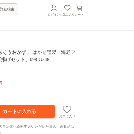
詳細検索
ログイン
お気に入り
カート
方
ちそうおかず」 はかせ謹製「海老フ
揚げセット」098-G348
円
お気に入り
の自治体へ寄附申込いただいた場合、返礼品は
ん。