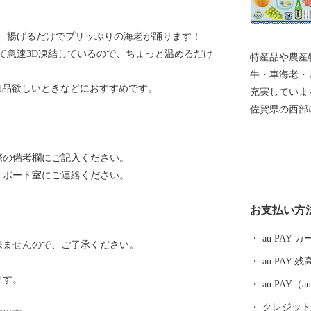
た、揚げるだけでプリッぷりの海老が踊ります！
て急速3D凍結しているので、ちょっと温めるだけ
特産品や農産物が豊
牛・車海老・
1品欲しいときなどにおすすめです。
充実してい
佐賀県の西部
里港から積み
や伊万里牛、
際の備考欄にご記入ください。
うな便利さは
サポート室にご連絡ください。
にゆとりある
美味しい特産
お支払い方
納税をぜひお愉しみくだ
ついて＞ 寄
au PAY
来ませんので、ご了承ください。
市が責任をも
au PAY 残
渡・提供することは
ます。
だいた個人情
au PAY
いたふるさと
クレジットカ