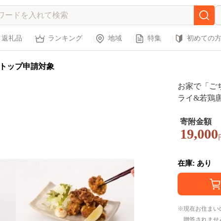
返礼品
ランキング
地域
特集
初めての
トップ申請対象
お家で「ご
ライ&若鶏唐
寄附金額
19,000
在庫: あり
現在お住まい
贈答されませ