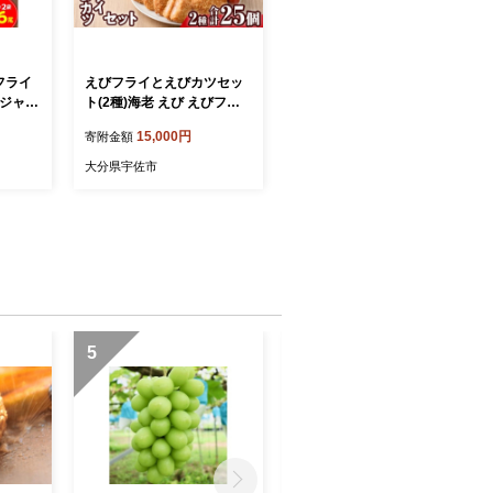
フライ
えびフライとえびカツセッ
） ジャン
ト(2種)海老 えび えびフラ
ライ ジ
イ えびカツ 簡単 惣菜 お弁
15,000円
寄附金額
老 おか
当 おかず おつまみ 揚げる
だけ セット【105800601】
大分県宇佐市
【大関食品】
5
6