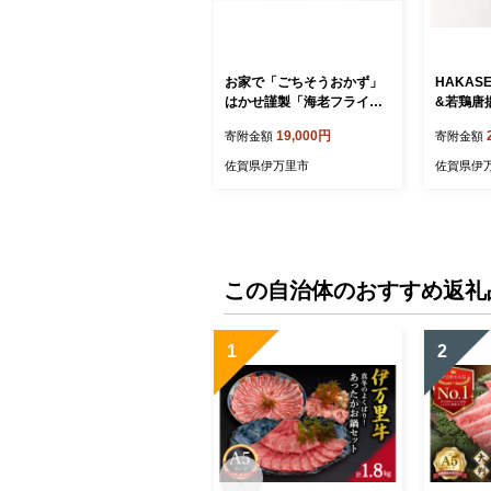
お家で「ごちそうおかず」
HAKA
はかせ謹製「海老フライ&
&若鶏唐
出し巻玉子セット」098-G3
点セット」
19,000円
寄附金額
寄附金額
49
佐賀県伊万里市
佐賀県伊
この自治体のおすすめ返礼
1
2