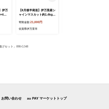
】伊万
【8月後半発送】伊万里産シ
【先行予約】令和8年産新米
×4個
ャインマスカット約1.4kg 1
伊万里産ゆめしずく精米5k
13-B1074
g 113-B1066
21,000円
17,000円
寄附金額
寄附金額
佐賀県伊万里市
佐賀県伊万里市
ット」098-G348
お問い合わせ
au PAY マーケットトップ