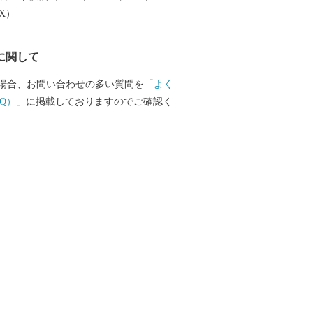
るふるさと納税関連イベント情報の提
EX）
のふるさと納税に関する情報提供のた
ていただきます。 また、情報の提供手段
に関して
子メールの配信やパンフレット等の郵送
合がございます。 ご不明な点がご
場合、お問い合わせの多い質問を
「よく
ご連絡ください。 【伊万里市ふるさと納
Q）」
に掲載しておりますのでご確認く
話：0955-58-9930 ＦＡＸ：050-3606-
t@furusato-imari.jp ※伊万里市はふ
サポート室業務と、ワンストップ特例申
を外部へ委託しております。