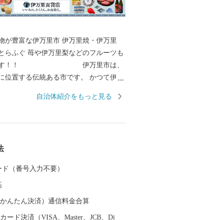
富な伊万里市 伊万里焼・伊万里
とらふぐ 苺や伊万里梨などのフルーツも
ます！！ 伊万里市は、
に位置する伝統ある市です。 かつて伊万
出しを行ってきた歴史があり、伊万里焼
自治体紹介をもっと見る
伊万里梨は全国的に有名です。 都会のよ
ありませんが、心温かい人が集まり、心
生活を送ることができます。 自然豊かで
品がたくさんある、伊万里市のふるさと
法
さい。 ＜個人情報保護方針に
附者様からいただいた個人情報は、伊万里
 カード（番号入力不要）
って安全に管理・保管し、第三者に譲
高
ございません。 寄附者様からいた
報は、お礼の品の発送やご連絡、いただ
（auかんたん決済）通信料金合算
納税の使い道に関する報告、伊万里市が
ード決済（VISA、Master、JCB、Di