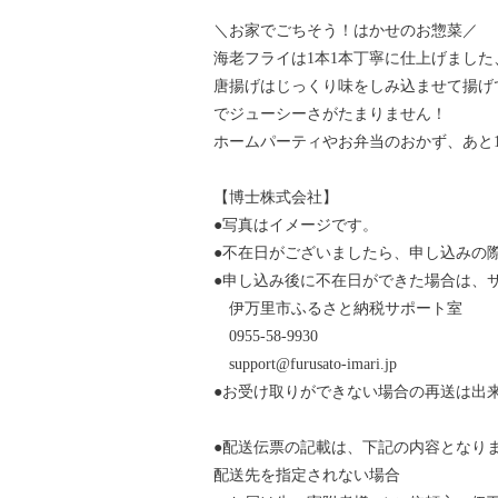
＼お家でごちそう！はかせのお惣菜／
海老フライは1本1本丁寧に仕上げまし
唐揚げはじっくり味をしみ込ませて揚げ
でジューシーさがたまりません！
ホームパーティやお弁当のおかず、あと
【博士株式会社】
●写真はイメージです。
●不在日がございましたら、申し込みの
●申し込み後に不在日ができた場合は、
伊万里市ふるさと納税サポート室
0955-58-9930
support@furusato-imari.jp
●お受け取りができない場合の再送は出
●配送伝票の記載は、下記の内容となり
配送先を指定されない場合