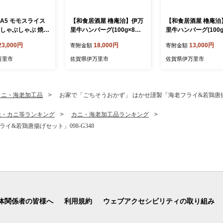
A5 モモスライス
【和食居酒屋 櫓庵治】伊万
【和食居酒屋 櫓庵治
 しゃぶしゃぶ 焼肉
里牛ハンバーグ(100g×8個
里牛ハンバーグ(100g
 001-J1850【黒毛
入) 064-J2115
入) 064-J2114
23,000円
18,000円
13,000円
寄附金額
寄附金額
 牛肉 赤身 薄切り
5ランク すきやき
万里市
佐賀県伊万里市
佐賀県伊万里市
Q ギフト 贈答】
カニ・海老加工品
お家で「ごちそうおかず」 はかせ謹製「海老フライ&若鶏唐揚げセ
老・カニ等ランキング
カニ・海老加工品ランキング
&若鶏唐揚げセット」098-G348
体関係者の皆様へ
利用規約
ウェブアクセシビリティの取り組み