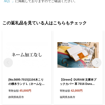
AQ）」
に掲載しておりますのでご確認ください。
この返礼品を見ている人はこちらもチェック
[No.5695-7015]1104木こり
【Green】DURAM 文庫本ブ
の積木ランド L（ネームな
ックカバー 革 7016 Duram
し）
Factory/ドゥラムファクトリ
45,000円
42,000円
寄附金額
寄附金額
ー [AJE033-4]
静岡県島田市
福岡県糸島市