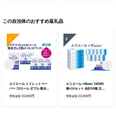
この自治体のおすすめ返礼品
1
2
エリエール トイレットペー
エリエール +Water 180W5
パー 72ロール ダブル 吸水2
箱×10セット 合計50箱 日用
倍
品 消耗品 生活用品 ティッシ
16,000円
23,000円
寄附金額
寄附金額
ュ ティッシュペーパー ボッ
クスティッシュ 保湿 静岡県
島田市