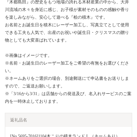
『木都島田』の歴史をもつ地場の誇れる木材産業の中から、大井
川流域の木々を身近に感じ、お子様が素材そのものの感触や香り
を楽しみながら、安心して遊べる『桧の積木』です。
お名前とお誕生日を積木にレーザー加工し、写真立てとして使用
できる工夫も人気で、出産のお祝いや誕生日・クリスマスの贈り
物としても大変喜ばれています。
※画像はイメージです。
※名前・お誕生日のレーザー加工をご希望の有無をお選びくださ
い。
※ネームありをご選択の場合、別途郵送にて申込書をお送りしま
すので、ご返送お願いします。
※「3/16から3/31」は店舗からの発送及び、名入れサービスのご案
内を一時休止しております。
返礼品名
[No.5695-7016]1104木こりの積木ランド L （ネームあり）