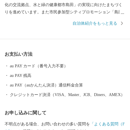
化の交流拠点、水と緑の健康都市島田」の実現に向けたまちづく
りを進めています。また市民参加型シティプロモーション「島田
市緑茶化計画」を推進している、地球上でもっとも緑茶を愛する
自治体紹介をもっと見る
街（Ci-TEA）です！ 島田市では地域経済活性化のために、ふる
さと納税のお礼の品は地元産品にこだわっています！ぜひ、ふる
さと納税を通じて、島田市の魅力をご体感いただければ幸いで
す！
お支払い方法
au PAY カード（番号入力不要）
au PAY 残高
au PAY（auかんたん決済）通信料金合算
クレジットカード決済（VISA、Master、JCB、Diners、AMEX）
お申し込みに関して
不明点がある場合、お問い合わせの多い質問を
「よくある質問（F