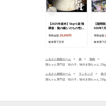
【2025年産米】5kg×1袋 飛
【期間限
騨産・龍の瞳(いのちの壱)
026年7
株式会社龍の瞳直送 米 5キ
で）【ジ
29,000円
寄附金額
寄附金額
ロ 令和7年産 精米 ブランド
育む天然
米 りゅうのひとみ 龍の瞳
（重さ80g以上
岐阜県下呂市
岐阜県下
下呂市 下呂温泉 竜の瞳 下
ユ あゆ 
呂
ふるさと納税ホーム
肉
鶏肉
鶏ちゃん専門店「杉の子」味付き鶏ちゃん 250g
ふるさと納税ホーム
ランキング
肉
鶏ちゃん専門店「杉の子」味付き鶏ちゃん 250g