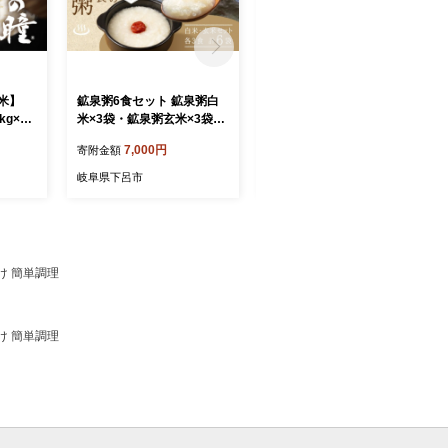
産米】
鉱泉粥6食セット 鉱泉粥白
【2027年1月発送】菊の井
kg×1
米×3袋・鉱泉粥玄米×3袋
飛騨牛イチボ焼肉 500g（4
いのちの
（1袋260g入）レトルトパ
～5人前）牛肉 ブランド牛
7,000円
28,000円
寄附金額
寄附金額
 米 2
ウチ食品【飛騨小坂観光株
国産 焼き肉 やきにく【冷
 ブラン
式会社】おかゆ お粥 こうせ
凍】 いちぼ 飛騨牛 飛騨 下
岐阜県下呂市
岐阜県下呂市
 龍の瞳
んがゆ 飛騨小坂温泉郷（下
呂 牛 焼き肉用 焼肉
瞳 下
島温泉・湯屋温泉）
け 簡単調理
け 簡単調理