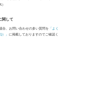
市、南は加茂郡、西は郡上市、関市、東
EX）
に接しています。 ほぼ中央を飛騨
、西には馬瀬川があり、周囲には霊峰御
に関して
一千メートルを越える急峻な山々がそび
川国定公園や県立自然公園なども位置す
場合、お問い合わせの多い質問を
「よく
地域です。 また、飛騨川に沿って国道41
Q）」
に掲載しておりますのでご確認く
線が通り、横断する形で国道256号、257
す。 総面積851.21平方キロメートル
約9割を占め、河川に沿った平坦地とゆる
利用して、農業地、商業地、住宅地など
す。 地目別では森林（91.05%）、農用
）、宅地（0.90%）、道路他（6.55%）とな