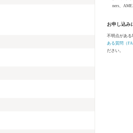
し、北は高山
ners、AM
は中津川市と長野県
川が南へ流れ
お申し込み
嶽山をはじめ
え、飛騨木曽
不明点がある
る自然豊かな
ある質問（FA
号やJR高山本
ださい。
号が通じていま
山林が全体の
やかな斜面を
が混在していま
地（1..50%
っています。 標高 最高 3,052.6メートル 最低
220メートル