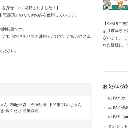
せ」を探せ！>に掲載されました！】
ド恵那鶏」のモモ肉のみを使用しています。
【令和８年熊
相性抜群です。
より岐阜県下
、ご自宅でキャベツと炒めるだけで、ご飯がススム
ざいます。 このたびの令和8年熊本地震により被災さ
れた皆様に、
ください。
一日も早い復
すことを心よりお祈
響により、一
送業務の遅延
指定のお届け
お支払い方
す。 最新の
式サイトをご確認くださ
au PAY
いただいてい
 250g×5袋　冷凍配送  下呂市 けいちゃん 
au PAY 残
おかけいたし
付き 焼くだけ 簡単調理
ようお願い申し上げます。 -----------
au PAY
------------------------ 下呂市
クレジットカ