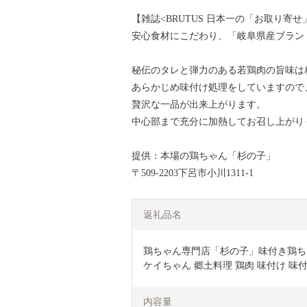
【雑誌<BRUTUS 日本一の「お取り寄
安心食材にこだわり、「岐阜県産ブラン
秘伝のタレと弾力のある若鶏肉の旨味は
あらかじめ味付け処理をしていますので
贅沢な一品が出来上がります。
中心部まで充分に加熱してお召し上がり
提供：本場の鶏ちゃん「杉の子」
〒509-2203下呂市小川1311-1
返礼品名
鶏ちゃん専門店「杉の子」味付き鶏ちゃん 
ケイちゃん 郷土料理 鶏肉 味付け 味
内容量