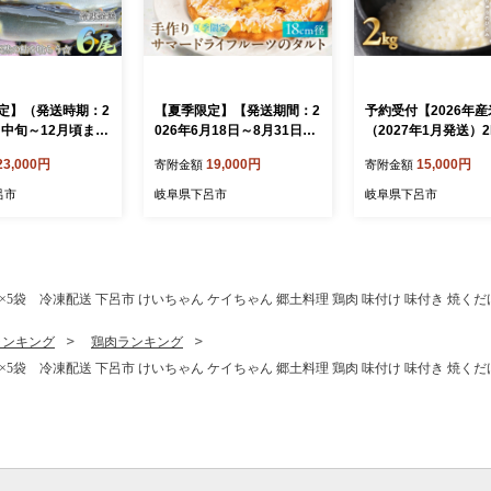
定】（発送時期：2
【夏季限定】【発送期間：2
予約受付【2026年
月中旬～12月頃ま
026年6月18日～8月31日】
（2027年1月発送）2
ャンボ鮎】清流が
タカバヤシのサマードライ
袋 飛騨産・龍の瞳(
23,000円
19,000円
15,000円
寄附金額
寄附金額
の馬瀬川鮎 ６尾
フルーツのタルト 18cm径
壱) 株式会社龍の瞳直送
） 冷凍 鮎 ア
洋菓子 ギフト お菓子 ケー
キロ 令和8年産 精米
呂市
岐阜県下呂市
岐阜県下呂市
大
キ 贈答 夏 期間限定 タルト
ド米 りゅうのひとみ
タカバヤシ 下呂市
下呂市 下呂温泉 竜の
呂
×5袋 冷凍配送 下呂市 けいちゃん ケイちゃん 郷土料理 鶏肉 味付け 味付き 焼くだ
ランキング
鶏肉ランキング
×5袋 冷凍配送 下呂市 けいちゃん ケイちゃん 郷土料理 鶏肉 味付け 味付き 焼くだ