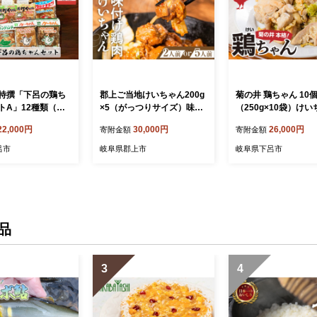
特撰「下呂の鶏ち
郡上ご当地けいちゃん200g
菊の井 鶏ちゃん 10個セット
トA」12種類（計1
×5（がっつりサイズ）味付
（250g×10袋）け
凍配送 けいちゃん
け肉 鶏肉 グルメ / 食品 精肉
ケイちゃん【冷凍】鶏
22,000円
30,000円
26,000円
寄附金額
寄附金額
 ケイちゃん 味付け
肉加工品 鶏肉 その他
付け 味付き 焼くだけ
だけ 簡単調理 食
調理
呂市
岐阜県郡上市
岐阜県下呂市
味付き けーちゃん
ケーちゃん 郷土料理
品
3
4