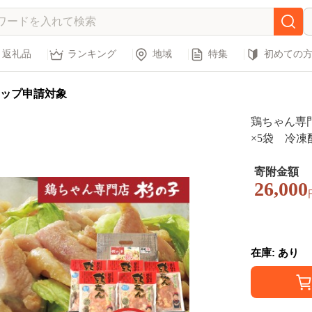
返礼品
ランキング
地域
特集
初めての
ップ申請対象
鶏ちゃん専門
×5袋 冷凍配送 下呂市 けいちゃん
郷土料理 鶏
寄附金額
26,000
在庫: あり