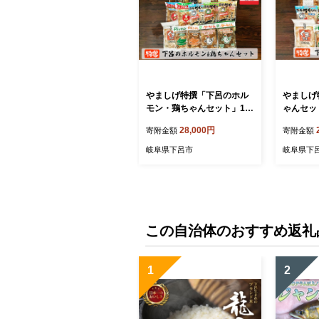
やましげ特撰「下呂のホル
やましげ
モン・鶏ちゃんセット」14
ゃんセッ
種類 （計14袋）冷凍配送 け
2袋）冷
28,000円
寄附金額
寄附金額
いちゃん 鶏ちゃん ホルモン
鶏ちゃん
食べ比べ 味付け 鶏肉 焼く
鶏肉 焼く
岐阜県下呂市
岐阜県下
だけ 簡単調理 郷土料理 詰
べ比べ 
め合わせ 味付き けーちゃん
下呂市 
ケーちゃん ケイちゃん下呂
市
この自治体のおすすめ返礼
1
2