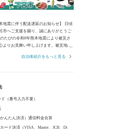
本地震に伴う配送遅延のお知らせ】 日頃
呂市へご支援を賜り、誠にありがとうご
心よりお見舞い申し上げます。被災地の
旧と、皆様の安全・安心な生活が戻りま
自治体紹介をもっと見る
り申し上げます。 現在、地震の影
部地域において配送会社の営業停止や配
が発生しております。地域によってはご
日に返礼品が到着しない場合がございま
法
配送状況につきましては、各配送会社の公
い。 返礼品のお届けをお待ち
 カード（番号入力不要）
る皆様には、多大なるご迷惑とご心配を
高
ますが、何卒ご理解とご了承を賜ります
-----------------------
（auかんたん決済）通信料金合算
は、岐阜県の中東部に位置
ード決済（VISA、Master、JCB、Di