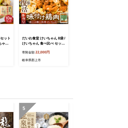
だいわ食堂 けいちゃん 8袋 /
いちゃん
けいちゃん 食べ比べ セット
肉 味
食品 味付け 鶏肉 焼肉 BBQ
22,000円
寄附金額
 簡単
酒 おつまみ おかず 野菜 と
一緒に 味付肉 加工品 セッ
岐阜県郡上市
ト お楽しみ 詰め合わせ 明
宝 郡上市
5
6