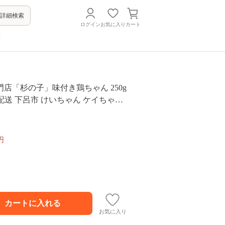
詳細検索
ログイン
お気に入り
カート
方
店「杉の子」味付き鶏ちゃん 250g
 ケイちゃん
肉 味付け 味付き 焼くだけ 簡単調理
円
お気に入り