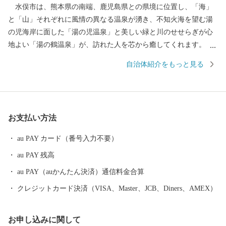
水俣市は、熊本県の南端、鹿児島県との県境に位置し、「海」
と「山」それぞれに風情の異なる温泉が湧き、不知火海を望む湯
の児海岸に面した「湯の児温泉」と美しい緑と川のせせらぎが心
地よい「湯の鶴温泉」が、訪れた人を芯から癒してくれます。
また、温暖な気候で育まれるデコポン等の柑橘類をはじめ、太刀
自治体紹介をもっと見る
魚、しらす、牡蠣等の海産物や日本棚田百選にも選ばれた美しい
棚田を擁する山間部で育まれた豊かな農産物は、食べた人の体も
心も満足させてくれます。 環境にこだわったまちだからこそで
きる、人にも自然にも優しいまち水俣へぜひお越しください。
お支払い方法
au PAY カード（番号入力不要）
au PAY 残高
au PAY（auかんたん決済）通信料金合算
クレジットカード決済（VISA、Master、JCB、Diners、AMEX）
お申し込みに関して