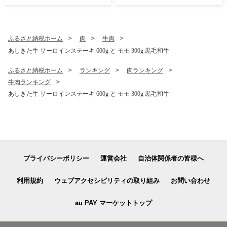
付き キッチン用品 洋食器 食
洗器対応 軽い 器 軽量 おしゃ
れ 無地 熊本県 水俣市
ふるさと納税ホーム
肉
牛肉
あしきた牛 サーロインステーキ 600g と モモ 300g 黒毛和牛
ふるさと納税ホーム
ランキング
肉ランキング
牛肉ランキング
あしきた牛 サーロインステーキ 600g と モモ 300g 黒毛和牛
プライバシーポリシー
運営会社
自治体関係者の皆様へ
利用規約
ウェブアクセシビリティの取り組み
お問い合わせ
au PAY マーケットトップ