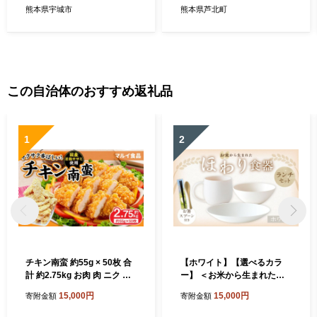
熊本県宇城市
熊本県芦北町
この自治体のおすすめ返礼品
1
2
チキン南蛮 約55g × 50枚 合
【ホワイト】【選べるカラ
計 約2.75kg お肉 肉 ニク に
ー】 ＜お米から生まれた＞
く 鶏肉 鶏 ササミ ささみ チ
ほわり食器ランチセット （2
15,000円
15,000円
寄附金額
寄附金額
キン 南蛮 若鶏 国産 国産若鶏
10プレート、ボウル、マグ
冷凍 惣菜 おかず 揚げ物
カップ） ＆ お箸・スプーン