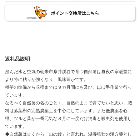
ポイント交換所はこちら
返礼品説明
澄んだ水と空気の朝来市糸井渓谷で育つ自然薯は昼夜の寒暖差に
より特に粘りが強くなり、風味豊かです。
種芋の準備から収穫までは９カ月間にも及び、ほぼ手作業で行っ
ています。
なるべく自然薯の名のごとく、自然のままで育てたいと思い、肥
料は落葉樹の完熟腐葉土を中心にしています。また低農薬を心
得、ツルと葉が一番元気な８月に一度だけ消毒と殺虫剤を使用し
ています。
◆自然薯は古くから「山の鰻」と言われ、滋養強壮の漢方薬とし