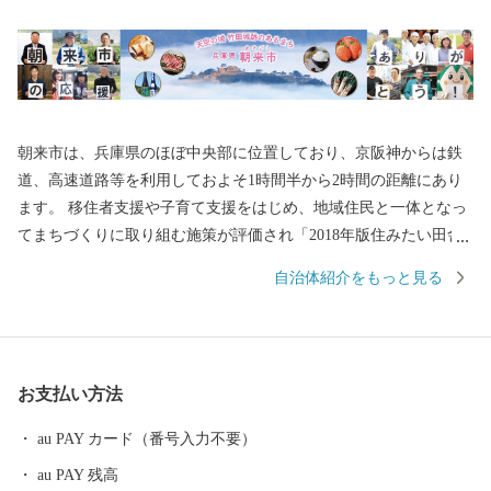
朝来市は、兵庫県のほぼ中央部に位置しており、京阪神からは鉄
道、高速道路等を利用しておよそ1時間半から2時間の距離にあり
ます。 移住者支援や子育て支援をはじめ、地域住民と一体となっ
てまちづくりに取り組む施策が評価され「2018年版住みたい田舎
ベストランキング」では、近畿エリア1位に選ばれました。 観光
自治体紹介をもっと見る
名所として「天空の城」や「日本のマチュピチュ」とも称される
国史跡「竹田城跡（たけだじょうせき）」があり、雲海に包まれ
た姿は見る者を魅了します。 平成29年4月には「播但貫く、銀の
馬車道 鉱石の道」にまつわる物語が日本遺産に認定され、その関
お支払い方法
連遺構として「生野銀山」や「神子畑選鉱場跡」などがありま
す。 特産品は「岩津ねぎ」が有名です。白ねぎと青ねぎのちょう
au PAY カード（番号入力不要）
ど中間種で、青葉部分から白根まで大変柔らかく甘みがあり、す
au PAY 残高
べて余すところなく食べられるのが特長です。 ふるさと納税の返