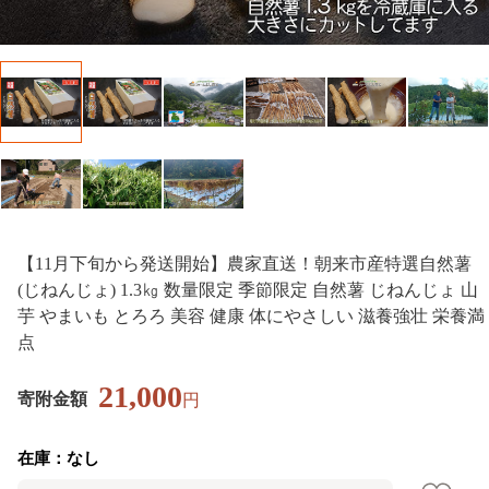
【11月下旬から発送開始】農家直送！朝来市産特選自然薯
(じねんじょ) 1.3㎏ 数量限定 季節限定 自然薯 じねんじょ 山
芋 やまいも とろろ 美容 健康 体にやさしい 滋養強壮 栄養満
点
21,000
寄附金額
円
在庫：なし