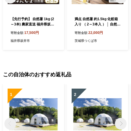
【先行予約】 自然薯 1kg (2
満点 自然薯 約1.5kg 化粧箱
～3本) 農家直送 福井県坂井
入り （ 2～3本入 ） │ 自然薯
市産 【2026年12月中旬以降
健康 とろろ じねんじょ 山芋
17,500円
22,000円
寄附金額
寄附金額
順次発送予定】 じねんじょ
茨城県 つくば市
自然薯 とろろ とろろご飯 山
福井県坂井市
茨城県つくば市
芋 やまいも 野菜 やさい 健康
滋養強壮 厳選 国産 産地直送
[A-22202]
この自治体のおすすめ返礼品
1
2