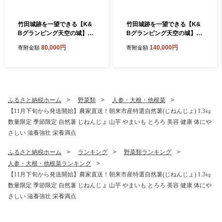
竹田城跡を一望できる【K&
竹田城跡を一望できる【K&
Bグランピング天空の城】素
Bグランピング天空の城】１
泊り１泊ペア宿泊券
泊２食付きペア宿泊券
80,000円
140,000円
寄附金額
寄附金額
ふるさと納税ホーム
野菜類
人参・大根・他根菜
【11月下旬から発送開始】農家直送！朝来市産特選自然薯(じねんじょ) 1.3㎏
数量限定 季節限定 自然薯 じねんじょ 山芋 やまいも とろろ 美容 健康 体にや
さしい 滋養強壮 栄養満点
ふるさと納税ホーム
ランキング
野菜類ランキング
人参・大根・他根菜ランキング
【11月下旬から発送開始】農家直送！朝来市産特選自然薯(じねんじょ) 1.3㎏
数量限定 季節限定 自然薯 じねんじょ 山芋 やまいも とろろ 美容 健康 体にや
さしい 滋養強壮 栄養満点