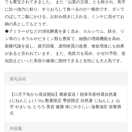
ても重宝されてきました。 また「山菜の王様」とも称され、長芋
に比べ強力に粘り、すりおろして食べるのが一般的です。ダシで
のばしてご飯にかける。お好み焼きに入れる。ミンチに混ぜてお
鍋の具としてもどうぞ。
◆アミラーゼなどの消化酵素を多く含み、カルシウム、鉄分、リ
ン等のミネラルやビタミン類も豊富で、細胞の増殖機能を高め、
新陳代謝を促し、疲労回復、虚弱体質の改善、食欲増進にも効果
があると言われています。 また、免疫力を高め、かぜの予防、老
化防止といった美容や健康に期待できると女性にも大人気です。
返礼品名
【11月下旬から発送開始】農家直送！朝来市産特選自然薯
(じねんじょ) 1.3㎏ 数量限定 季節限定 自然薯 じねんじょ 山
芋 やまいも とろろ 美容 健康 体にやさしい 滋養強壮 栄養満
点
内容量