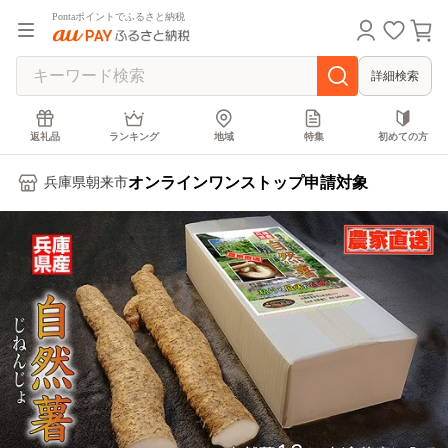
Pontaポイントでふるさと納税
詳細検索
返礼品
ランキング
地域
特集
初めての方
オンラインワンストップ申請対象
兵庫県朝来市