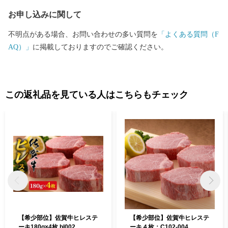
ざいます。 ご不明な点がございましたらご連絡ください。 【伊万
お申し込みに関して
里市ふるさと納税サポート室】 電話：0955-58-9930 ＦＡＸ：050-3
606-3441 メール：support@furusato-imari.jp ※伊万里市はふるさと
不明点がある場合、お問い合わせの多い質問を
「よくある質問（F
納税のサポート室業務と、ワンストップ特例申請受付業務を外部
AQ）」
に掲載しておりますのでご確認ください。
へ委託しております。
この返礼品を見ている人はこちらもチェック
【希少部位】佐賀牛ヒレステ
【希少部位】佐賀牛ヒレステ
ーキ180g×4枚 bl002
ーキ４枚：C102-004