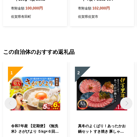
100,000円
102,000円
寄附金額
寄附金額
佐賀県有田町
佐賀県佐賀市
この自治体のおすすめ返礼品
1
2
令和7年産 【定期便】《無洗
真冬のよくばり！あったかお
米》さがびより ５kg×６回
鍋セット すき焼き 豚しゃぶ
999-B1054
水炊き 006-J197