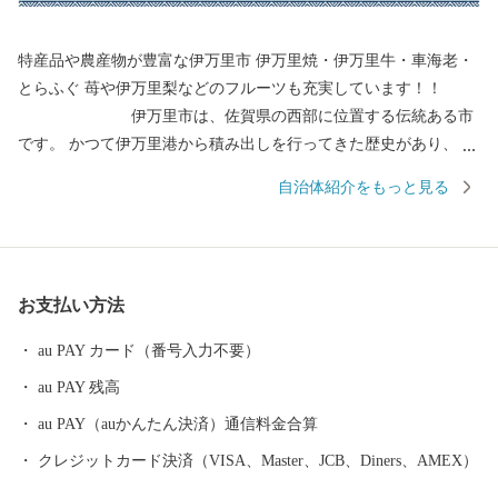
特産品や農産物が豊富な伊万里市 伊万里焼・伊万里牛・車海老・
とらふぐ 苺や伊万里梨などのフルーツも充実しています！！
伊万里市は、佐賀県の西部に位置する伝統ある市
です。 かつて伊万里港から積み出しを行ってきた歴史があり、伊
万里焼や伊万里牛、伊万里梨は全国的に有名です。 都会のような
自治体紹介をもっと見る
便利さはありませんが、心温かい人が集まり、心にゆとりある生
活を送ることができます。 自然豊かで美味しい特産品がたくさん
ある、伊万里市のふるさと納税をぜひお愉しみください。 ＜個人
情報保護方針について＞ 寄附者様からいただいた個人情報は、伊
お支払い方法
万里市が責任をもって安全に管理・保管し、第三者に譲渡・提供
することはございません。 寄附者様からいただいた個人情報は、
au PAY カード（番号入力不要）
お礼の品の発送やご連絡、いただいたふるさと納税の使い道に関
au PAY 残高
する報告、伊万里市が主催・出展するふるさと納税関連イベント
情報の提供、伊万里市のふるさと納税に関する情報提供のため、
au PAY（auかんたん決済）通信料金合算
使用させていただきます。 また、情報の提供手段としては、電子
クレジットカード決済（VISA、Master、JCB、Diners、AMEX）
メールの配信やパンフレット等の郵送をさせていただく場合がご