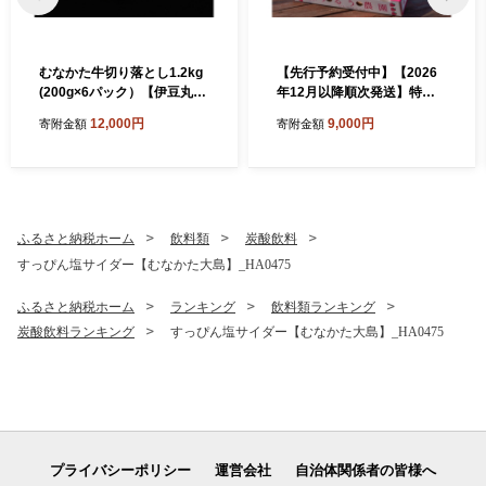
むなかた牛切り落とし1.2kg
【先行予約受付中】【2026
(200g×6パック）【伊豆丸商
年12月以降順次発送】特別
店】_HA1944 むなかた牛 牛
栽培あまおうDX2パック【う
12,000円
9,000円
寄附金額
寄附金額
肉 切り落とし 1.2kg 小分け
るう農園】_HA1965
お肉 福岡県宗像市 福岡県 宗
像市
ふるさと納税ホーム
飲料類
炭酸飲料
すっぴん塩サイダー【むなかた大島】_HA0475
ふるさと納税ホーム
ランキング
飲料類ランキング
炭酸飲料ランキング
すっぴん塩サイダー【むなかた大島】_HA0475
プライバシーポリシー
運営会社
自治体関係者の皆様へ