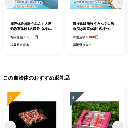
海洋体験施設うみんぐ大島
海洋体験施設うみんぐ大島
釣教室体験1名様分【(株)む
魚捌き教室体験1名様分
なかた大島】_HA2028 体験
【(㈱)むなかた大島】_HA20
13,000円
6,000円
寄附金額
寄附金額
チケット 福岡県宗像市 宗像
27 体験 チケット 福岡県宗像
市 福岡 宗像
市 宗像市 福岡 宗像
福岡県宗像市
福岡県宗像市
この自治体のおすすめ返礼品
1
2