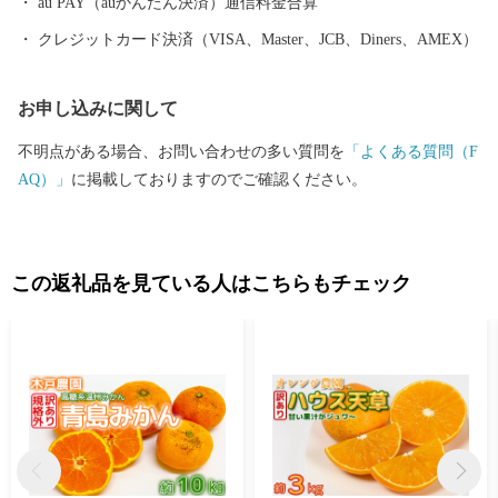
は県外からも多くの方が訪れます。 杵築市を含む国東半島は世界
au PAY（auかんたん決済）通信料金合算
農業遺産の里でもあり、環境に配慮されたこの土地で生産された
クレジットカード決済（VISA、Master、JCB、Diners、AMEX）
食材はどれも逸品ぞろいです。 大切な人への贈り物として、ふる
さとの味に思いを馳せるにも、杵築市を知るにもぜひ一度その目
お申し込みに関して
で杵築市の特産品をご覧ください。
不明点がある場合、お問い合わせの多い質問を
「よくある質問（F
AQ）」
に掲載しておりますのでご確認ください。
この返礼品を見ている人はこちらもチェック