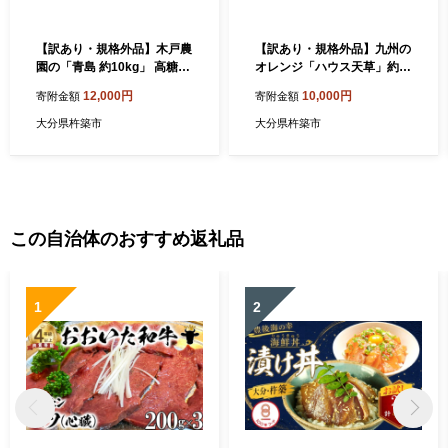
【訳あり・規格外品】木戸農
【訳あり・規格外品】九州の
園の「青島 約10kg」 高糖系
オレンジ「ハウス天草」約3
温州みかん みかん 10kg 訳あ
～3.3kg【オレンジ農園】み
12,000円
10,000円
寄附金額
寄附金額
り 先行予約 柑橘類 フルーツ
かん ミカン オレンジ 訳あり
1月 2月 ＜113-014＞
先行予約 柑橘類 11月 12月
大分県杵築市
大分県杵築市
＜114-003＞
この自治体のおすすめ返礼品
1
2