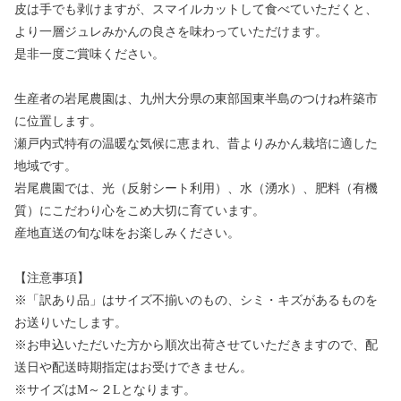
皮は手でも剥けますが、スマイルカットして食べていただくと、
より一層ジュレみかんの良さを味わっていただけます。
是非一度ご賞味ください。
生産者の岩尾農園は、九州大分県の東部国東半島のつけね杵築市
に位置します。
瀬戸内式特有の温暖な気候に恵まれ、昔よりみかん栽培に適した
地域です。
岩尾農園では、光（反射シート利用）、水（湧水）、肥料（有機
質）にこだわり心をこめ大切に育ています。
産地直送の旬な味をお楽しみください。
【注意事項】
※「訳あり品」はサイズ不揃いのもの、シミ・キズがあるものを
お送りいたします。
※お申込いただいた方から順次出荷させていただきますので、配
送日や配送時期指定はお受けできません。
※サイズはM～２Lとなります。