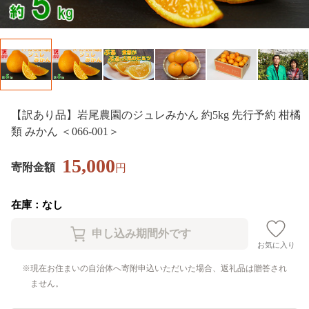
【訳あり品】岩尾農園のジュレみかん 約5kg 先行予約 柑橘
類 みかん ＜066-001＞
15,000
寄附金額
円
在庫：なし
お気に入り
現在お住まいの自治体へ寄附申込いただいた場合、返礼品は贈答され
ません。