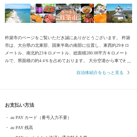
杵築市のページをご覧いただき誠にありがとうございます。 杵築
市は、大分県の北東部、国東半島の南部に位置し、東西約29キロ
メートル、南北約23キロメートル、総面積280.08平方キロメート
ルで、県面積の約4.4％を占めております。 大分空港から車でわず
か20分とアクセスも良く、道中は杵築市の自然の雰囲気を感じる
自治体紹介をもっと見る
ことができます。 坂道に囲まれた全国的にもめずらしい城下町を
有し、国の重要伝統的建造物群保存地区にも認定されています。
気軽にレンタル着物を着てまちを歩き、「城下町を感じる」こと
のできる観光は趣深く海外からも人気を博しております。 温泉宿
お支払い方法
もあるため、じっくりと杵築市をご堪能いただくことができま
す。 市内には伝統ある神社、仏閣が多くあり歴史文化を身近に感
au PAY カード（番号入力不要）
じることができ、中でも、九州で唯一どぶろくの醸造許可を受
au PAY 残高
け、1300年以上の歴史を持つ白鬚田原神社の『どぶろくまつり』