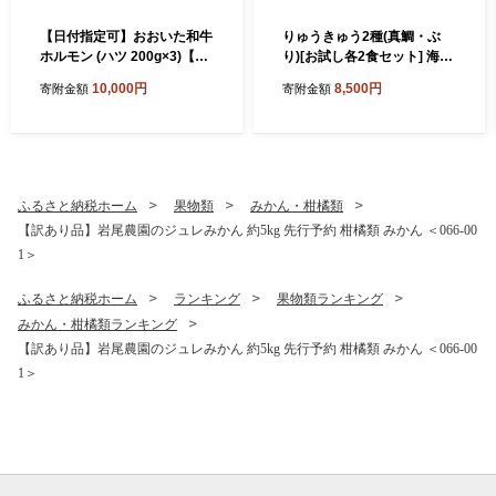
【日付指定可】おおいた和牛
りゅうきゅう2種(真鯛・ぶ
ホルモン (ハツ 200g×3)【ニ
り)[お試し各2食セット] 海鮮
ード牧場】 高級 国産 ブラン
丼 漬け丼 りゅうきゅう 豊後
10,000円
8,500円
寄附金額
寄附金額
ド 牛肉 牛ハツ ココロ ハート
絆屋 魚 カイセンドン リュウ
心臓 九州 大分県 冷凍 小分け
キュウ かいせんどん 刺身 冷
黒毛 和牛 豊後牛 人気 お肉
凍 流水解凍 詰め合わせ おせ
日本一 受賞 お楽しみ 焼肉 焼
ち セット 産地直送 国産 大分
き肉 やきにく バーベキュー
海鮮 漬け 醤油漬 真空パック
BBQ キャンプ おすすめ ラン
小分け 惣菜 JAL機内食 鯛 タ
ふるさと納税ホーム
果物類
みかん・柑橘類
キング 10000円 ＜129-021
イ たい 鰤 ブリ ぶり 100年フ
【訳あり品】岩尾農園のジュレみかん 約5kg 先行予約 柑橘類 みかん ＜066-00
＞
ード ＜101-031＞
1＞
ふるさと納税ホーム
ランキング
果物類ランキング
みかん・柑橘類ランキング
【訳あり品】岩尾農園のジュレみかん 約5kg 先行予約 柑橘類 みかん ＜066-00
1＞