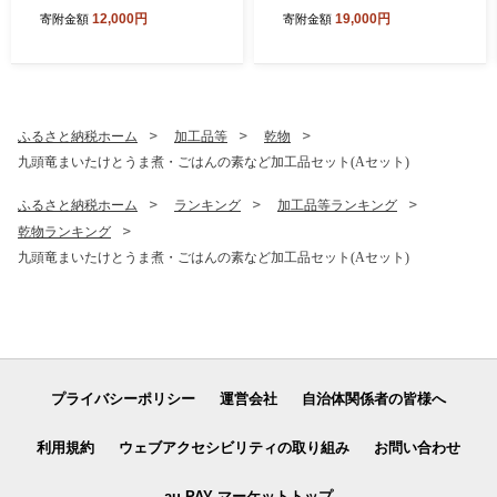
ス ホルモン 1.2kg 食べ比べ
うもち【12月セット】上庄
12,000円
19,000円
寄附金額
寄附金額
セット (白・ミックス 各300
里芋 野菜 根菜 九頭竜 餅 丸
g×2袋)(たれ付) 【行列のでき
もち
るお店】｜ 焼肉 焼き肉 白 上
ミックス 味付き肉 焼肉用 B
BQ バーベキュー 定番 牛肉
焼肉 人気 おすすめ
ふるさと納税ホーム
加工品等
乾物
九頭竜まいたけとうま煮・ごはんの素など加工品セット(Aセット)
ふるさと納税ホーム
ランキング
加工品等ランキング
乾物ランキング
九頭竜まいたけとうま煮・ごはんの素など加工品セット(Aセット)
プライバシーポリシー
運営会社
自治体関係者の皆様へ
利用規約
ウェブアクセシビリティの取り組み
お問い合わせ
au PAY マーケットトップ