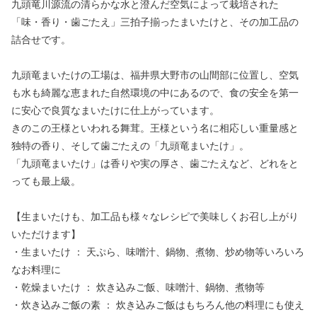
九頭竜川源流の清らかな水と澄んだ空気によって栽培された
「味・香り・歯ごたえ」三拍子揃ったまいたけと、その加工品の
詰合せです。
九頭竜まいたけの工場は、福井県大野市の山間部に位置し、空気
も水も綺麗な恵まれた自然環境の中にあるので、食の安全を第一
に安心で良質なまいたけに仕上がっています。
きのこの王様といわれる舞茸。王様という名に相応しい重量感と
独特の香り、そして歯ごたえの「九頭竜まいたけ」。
「九頭竜まいたけ」は香りや実の厚さ、歯ごたえなど、どれをと
っても最上級。
【生まいたけも、加工品も様々なレシピで美味しくお召し上がり
いただけます】
・生まいたけ ： 天ぷら、味噌汁、鍋物、煮物、炒め物等いろいろ
なお料理に
・乾燥まいたけ ： 炊き込みご飯、味噌汁、鍋物、煮物等
・炊き込みご飯の素 ： 炊き込みご飯はもちろん他の料理にも使え