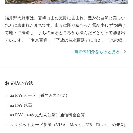
福井県大野市は、霊峰白山の支脈に囲まれ、豊かな自然と美しい
水とに恵まれたまちです。山々に降り積もった雪が少しずつ解け
て地下に浸透し、まちの至るところから澄んだ水となって湧き出
ています。 「名水百選」「平成の名水百選」に加え、「水の郷百
選」にも選ばれています。 まちの中心にそびえる越前大野城は、
自治体紹介をもっと見る
日本三大「天空の城」として全国的に有名になっています。城の
ふもとには、江戸時代から今もなお残る短冊状の風情ある城下町
が広がり、「北陸の小京都」と呼ばれています。 大野市では、未
来の子どもたちのため、将来の大野市を豊かなものにするため、
お支払い方法
「ひかりかがやき、たくましく、心ふれあうまち」の実現を目指
し、みんなが大野を好きになる「未来へつなぐまちづくり」を進
au PAY カード（番号入力不要）
めています。
au PAY 残高
au PAY（auかんたん決済）通信料金合算
クレジットカード決済（VISA、Master、JCB、Diners、AMEX）