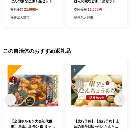
はんの素など加工品セット(B
はんの素など加工品セット(C
セット)
セット)
21,000円
16,000円
寄附金額
寄附金額
福井県大野市
福井県大野市
この自治体のおすすめ返礼品
1
2
【全国ホルモン大会初代優
【先行予約】【先行予約】上
勝】 星山ホルモン 白 ミック
庄の里芋[洗い子]とたんちょ