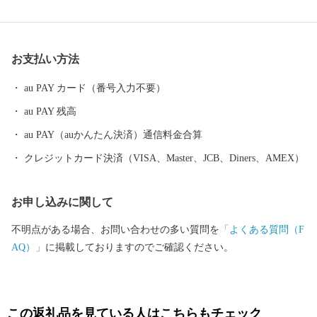
人の参拝客が訪れる日本三大稲荷の一つ「祐徳稲荷神社」や、有
明海の自然を活かしたイベント「鹿島ガタリンピック」など、訪
れた人が見て、体験して、楽しめる観光スポットもあります。 県
お支払い方法
下有数の酒どころでもあり、毎年3月に市内6蔵が同時に蔵開きを
行う「鹿島酒蔵ツーリズム
au PAY カード（番号入力不要）
au PAY 残高
au PAY（auかんたん決済）通信料金合算
クレジットカード決済（VISA、Master、JCB、Diners、AMEX）
お申し込みに関して
不明点がある場合、お問い合わせの多い質問を
「よくある質問（F
AQ）」
に掲載しておりますのでご確認ください。
この返礼品を見ている人はこちらもチェック