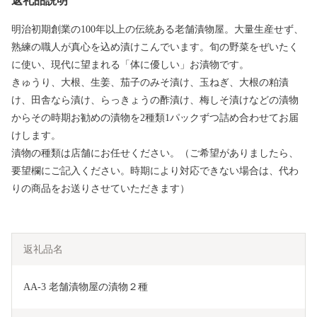
返礼品説明
明治初期創業の100年以上の伝統ある老舗漬物屋。大量生産せず、
熟練の職人が真心を込め漬けこんでいます。旬の野菜をぜいたく
に使い、現代に望まれる「体に優しい」お漬物です。
きゅうり、大根、生姜、茄子のみそ漬け、玉ねぎ、大根の粕漬
け、田舎なら漬け、らっきょうの酢漬け、梅しそ漬けなどの漬物
からその時期お勧めの漬物を2種類1パックずつ詰め合わせてお届
けします。
漬物の種類は店舗にお任せください。（ご希望がありましたら、
要望欄にご記入ください。時期により対応できない場合は、代わ
りの商品をお送りさせていただきます）
返礼品名
AA-3 老舗漬物屋の漬物２種