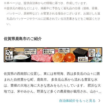
本ページは、提供自治体からの情報に基づき、作成しています。
提供元の都合などにより、掲載中に予告なく返礼品の仕様（規格、容量、
パッケージ、原材料など）が変更される場合がございます。お届けした返
礼品のパッケージやラベルに記載されている注意書きなどをご確認くださ
い。
佐賀県鹿島市のご紹介
佐賀県の西南部に位置し、東には有明海、西は多良岳の山々に囲
まれた自然豊かな町、鹿島市。 多良岳山系から流れる豊富な水
は、豊穣の大地と海に大きな恵みをもたらしています。 肥沃な大
地では、米やみかん、野菜など多くの農産物が栽培され、山から
の栄養分をふんだんに含んだ水が流れ着く有明海では、ムツゴロ
自治体紹介をもっと見る
ウなどの希少な生物や日本一の海苔を育んでいます。 年間300万