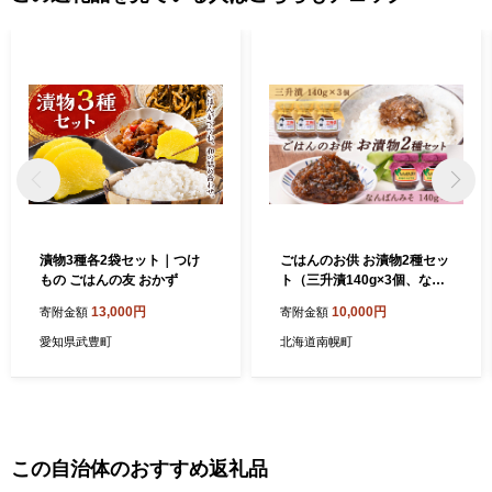
漬物3種各2袋セット｜つけ
ごはんのお供 お漬物2種セッ
もの ごはんの友 おかず
ト（三升漬140g×3個、なん
ばんみそ140g×2個） NP1-3
13,000円
10,000円
寄附金額
寄附金額
09
愛知県武豊町
北海道南幌町
この自治体のおすすめ返礼品