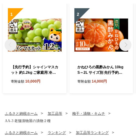
1
2
【先行予約】シャインマスカ
かねひろの黒酢みかん 10kg
ット 約1.2kg ご家庭用 冷蔵
S～2L サイズ別 先行予約《1
発送【2026年8月上旬以降発
1月下旬～1月上旬頃発送予
10,000円
14,000円
寄附金額
寄附金額
送】 B-658
定》温州みかん ふるさと納
税 みかん10kg 大容量 フルー
ツ 甘い ジューシー 果物 蜜柑
お取り寄せ 農家直送 国産 九
州 佐賀県 鹿島市 送料無料 B-
911
ふるさと納税ホーム
加工品等
梅干・漬物・キムチ
AA-3 老舗漬物屋の漬物２種
ふるさと納税ホーム
ランキング
加工品等ランキング