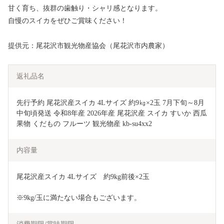
甘く育ち、抜群の歯触り・シャリ感となります。
自慢のスイカをぜひご賞味ください！
提供元：尾花沢市観光物産協会（尾花沢市内農家）
返礼品名
先行予約 尾花沢産スイカ 4Lサイズ 約9㎏×2玉 7月下旬～8月
中旬頃発送 令和8年産 2026年産 尾花沢産 スイカ すいか 西瓜 
果物 くだもの フルーツ 観光物産 kb-su4xx2
内容量
尾花沢産スイカ 4Lサイズ　約9kg前後×2玉
※9kg/玉に満たない場合もございます。