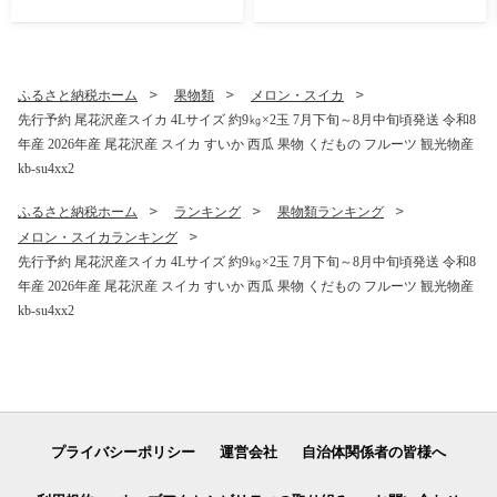
じきらおう 尾花沢産スイカ
すいか 西瓜 ※沖縄・離島へ
尾花沢産 スイカ すいか 西瓜
の配送不可 ns-su1wx1
果物 くだもの フルーツ 観光
物産 kb-sukr11
ふるさと納税ホーム
果物類
メロン・スイカ
先行予約 尾花沢産スイカ 4Lサイズ 約9㎏×2玉 7月下旬～8月中旬頃発送 令和8
年産 2026年産 尾花沢産 スイカ すいか 西瓜 果物 くだもの フルーツ 観光物産
kb-su4xx2
ふるさと納税ホーム
ランキング
果物類ランキング
メロン・スイカランキング
先行予約 尾花沢産スイカ 4Lサイズ 約9㎏×2玉 7月下旬～8月中旬頃発送 令和8
年産 2026年産 尾花沢産 スイカ すいか 西瓜 果物 くだもの フルーツ 観光物産
kb-su4xx2
プライバシーポリシー
運営会社
自治体関係者の皆様へ