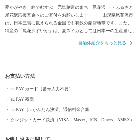
夢かがやき 絆でむすぶ 元気創造のまち 尾花沢 ・・ふるさと
尾花沢応援基金へのご寄付をお願いします・・ 山形県尾花沢市
は、日本三雪に数えられる全国でも有数の豪雪地帯です。また、
特産の「尾花沢すいか」は、夏スイカとしては日本一の生産量を
誇ります。市の中心に位置し、大正年間に灌漑用水湖として築堤
自治体紹介をもっと見る
された徳良湖は、日本を代表する民謡「花笠音頭」の発祥地とな
っています。 本市には、食や文化、観光において全国の方々に
お勧めしたいものが数多く揃っています。先人たちが作り上げた
これらの逸品を全国の皆様に知っていただくとともに、豊かな自
お支払い方法
然の中で暮らす市民の笑顔をいつまでも育むために、このたび
「雪とスイカと花笠のまち ふるさと尾花沢応援基金」を創設い
au PAY カード（番号入力不要）
たしました。この趣旨に賛同していただける方々からご寄付を賜
au PAY 残高
り、その財源をもとに、本市が将来像として掲げる「夢かがや
き 絆でむすぶ 元気創造のまち 尾花沢」を実現してまいりま
au PAY（auかんたん決済）通信料金合算
す。また、本市の返礼品を通じて全国の皆様に喜んでいただくと
クレジットカード決済（VISA、Master、JCB、Diners、AMEX）
ともに、積極的にまちのＰＲを図ってまいります。
お申し込みに関して