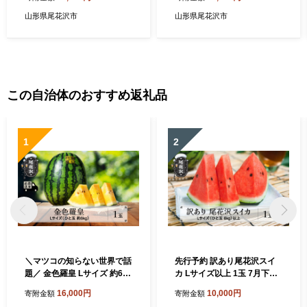
2026年産 尾花沢産 スイカ す
いか スイカ 西瓜 フルーツ 果
いか 西瓜 果物 くだもの フル
物 産地直送 農産加工 ※沖
山形県尾花沢市
山形県尾花沢市
ーツ 観光物産 kb-sukxx4-7b
縄・離島への配送不可 nk-su
2xx2
この自治体のおすすめ返礼品
1
2
＼マツコの知らない世界で話
先行予約 訳あり尾花沢スイ
題／ 金色羅皇 Lサイズ 約6kg
カ Lサイズ以上 1玉 7月下旬
×1玉 7月下旬～8月上旬頃発
～8月中旬頃発送 令和8年産
16,000円
10,000円
寄附金額
寄附金額
送 令和8年産 2026年産 こん
2026年産 東根農産センター