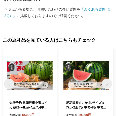
不明点がある場合、お問い合わせの多い質問を
「よくある質問（F
AQ）」
に掲載しておりますのでご確認ください。
この返礼品を見ている人はこちらもチェック
先行予約 尾花沢産小玉スイ
尾花沢産すいか 2Lサイズ 約
カ (約2〜4kg)×4玉 7月中旬
7kg×2玉 7月中旬~8月中旬頃
～8月上旬頃発送 令和8年産
発送 令和8年産 2026年産 す
18,000円
19,000円
寄附金額
寄附金額