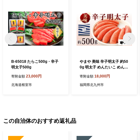
B-65018 たらこ500g・辛子
やまや 美味 辛子明太子 約50
明太子500g
0g 明太子 めんたいこ めんた
い たらこ
23,000円
18,000円
寄附金額
寄附金額
北海道根室市
福岡県北九州市
この自治体のおすすめ返礼品