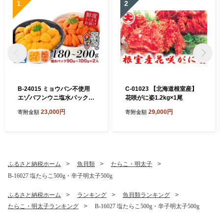
1
2
B-24015 ミョウバン不使用
C-01023 【北海道根室産】
エゾバフンウニ塩水パック9
花咲がに姿1.2kg×1尾
0～100g×2P[11月上旬以降
23,000円
29,000円
寄附金額
寄附金額
発送]
ふるさと納税ホーム
魚貝類
たらこ・明太子
B-16027 塩たらこ500g・辛子明太子500g
ふるさと納税ホーム
ランキング
魚貝類ランキング
たらこ・明太子ランキング
B-16027 塩たらこ500g・辛子明太子500g