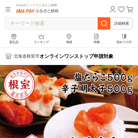
Pontaポイントでふるさと納税
詳細検索
返礼品
ランキング
地域
特集
初めての方
オンラインワンストップ申請対象
北海道根室市