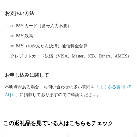
クティビティも人気を呼んでいます。 また、根室市は「北方領土
お支払い方法
返還要求運動原点の地」として、これまで長きに渡り北方四島の
早期返還を願い、市民一丸となって世論の先頭に立ち、運動を展
au PAY カード（番号入力不要）
開しています。 まちの再生・発展のためには解決しなければなら
au PAY 残高
ない課題が非常に山積しています。 すこしづつまちの活性化を目
指し歩みを進めてまいりますので、今後の根室市にご注目くださ
au PAY（auかんたん決済）通信料金合算
い。
クレジットカード決済（VISA、Master、JCB、Diners、AMEX）
お申し込みに関して
不明点がある場合、お問い合わせの多い質問を
「よくある質問（F
AQ）」
に掲載しておりますのでご確認ください。
この返礼品を見ている人はこちらもチェック