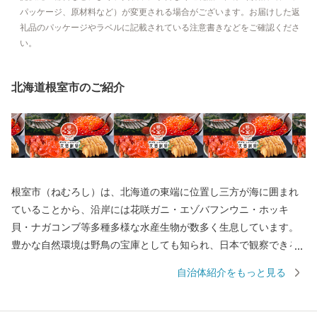
パッケージ、原材料など）が変更される場合がございます。お届けした返
礼品のパッケージやラベルに記載されている注意書きなどをご確認くださ
い。
北海道根室市のご紹介
根室市（ねむろし）は、北海道の東端に位置し三方が海に囲まれ
ていることから、沿岸には花咲ガニ・エゾバフンウニ・ホッキ
貝・ナガコンブ等多種多様な水産生物が数多く生息しています。
豊かな自然環境は野鳥の宝庫としても知られ、日本で観察できる
半数を超える約330種の野鳥が観測でき、風蓮湖、春国岱、長節湖
自治体紹介をもっと見る
などには毎年全国各地から多くの方がバードウォッチングに訪れ
ています。 その他、クルーズ体験やカヌー体験、フットパス、酪
農体験など、都会にはない自然を相手にする北海道ならではのア