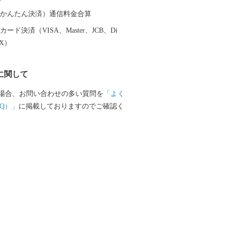
方団体に指定されました。 今後も適正か
に努めて参りますので、どうか引き続き
（auかんたん決済）通信料金合算
応援いただきますようお願い致します。
ード決済（VISA、Master、JCB、Di
EX）
に関して
場合、お問い合わせの多い質問を
「よく
Q）」
に掲載しておりますのでご確認く