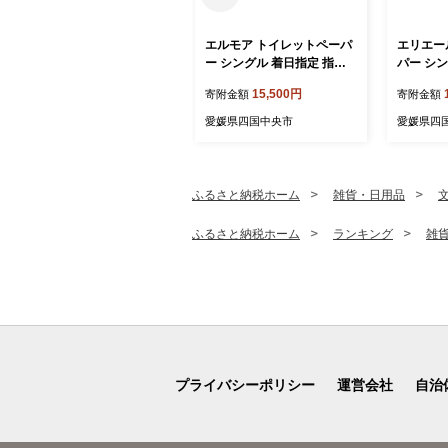
エルモア トイレットペーパ
エリエー
ー シングル 着日指定 指定
パー シン
日配送 72ロール 12R × 6P
ール 6パッ
15,500円
寄附金額
寄附金額
2倍巻き ピュアパルプ100%
Ｒ （シン
エルモアピコ コンパクト収
パック 日
愛媛県四国中央市
愛媛県四
納 大容量 長持ち 消耗品 防
活 備蓄 
災 備蓄 新生活 エコ SDGs
央市
送料無料 愛媛県 四国中央市
ふるさと納税ホーム
雑貨・日用品
ふるさと納税ホーム
ランキング
雑
プライバシーポリシー
運営会社
自治