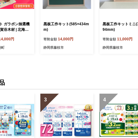
ト ガラポン抽選機
黒板工作キット(585×434m
黒板工作キットミニ(3
賀谷木材 | 北海道
m)
94mm)
14,000円
14,000円
11,000円
寄附金額
寄附金額
別町
静岡県藤枝市
静岡県藤枝市
品
3
4