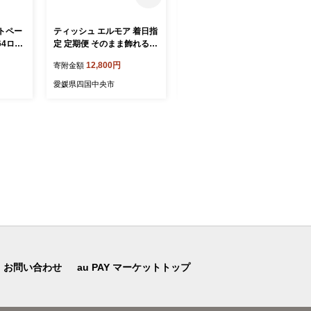
トペー
ティッシュ エルモア 着日指
エルモア ソフトパックティ
64ロー
定 定期便 そのまま飾れる
シュー 着日指定 400枚 200
ーナ 4R
おしゃれ ボックスティッシ
組 50パック 箱なし コンパ
12,800円
13,000円
寄附金額
寄附金額
消耗品
ュ ティシュー てぃっしゅ
クト カミ商事 国産 ピュア
国中央
ボックスティッシュ ティッ
パルプ 100％ 大容量 ティッ
愛媛県四国中央市
愛媛県四国中央市
シュ BOXティッシュ 箱ティ
シュ日用品 収納 送料無料
ッシュ tissue ティシューペ
愛媛県 四国中央市
ーパー Kazaru×Krafty ナチ
ュラル 指定日配送 5個ポリ×
12パック ティッシュペーパ
ー 日用品 消耗品 備蓄 防災
愛媛県 四国中央市
お問い合わせ
au PAY マーケットトップ