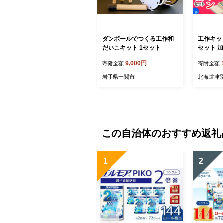
ダンボールでつくる工作和
工作キッ
だいこキット 1セット
セット 加
津別町
9,000円
寄附金額
寄附金額
岩手県一関市
北海道津
この自治体のおすすめ返礼
1
2