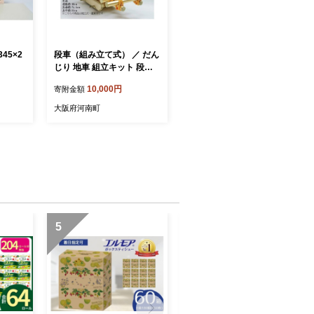
45×2
段車（組み立て式） ／ だん
じり 地車 組立キット 段ボ
ール 工作 伝統模型 DIY 子ど
10,000円
寄附金額
も 大人 手作り 模型 おもち
ゃ インテリア クラフト 体
大阪府河南町
験 学び プレゼント 雑貨 趣
味 送料無料 大阪府 No.174
5
6