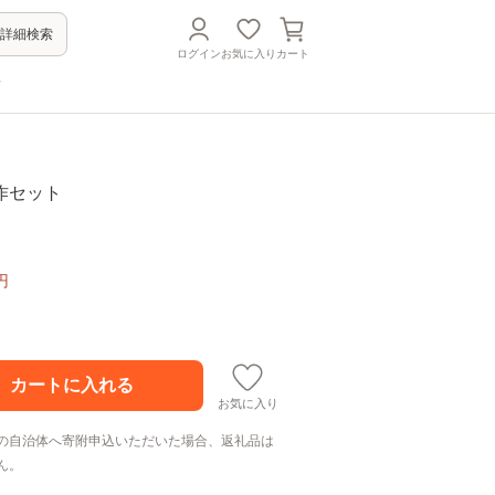
詳細検索
ログイン
お気に入り
カート
方
作セット
円
お気に入り
の自治体へ寄附申込いただいた場合、返礼品は
ん。