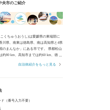
中央市のご紹介
しこくちゅうおうし)は愛媛県の東端部に
香川県、南東は徳島県、南は高知県と4県
国のまんなか」にある市です。 県都松山
約80 km、高知市までは約60 km、徳島
0 km、大阪市へ約300 km、東京都まで約
自治体紹介をもっと見る
。 古くから「お札と切手以外
」と言われるほど多種多様な紙製品がこ
生産されています。 また、紙・パルプ製
る自治体別「製造品出荷額等」で20年連
法
なるなど、名実共に「日本一の紙のまち」
 カード（番号入力不要）
国中央市は、総務大臣よりふるさと納税の
高