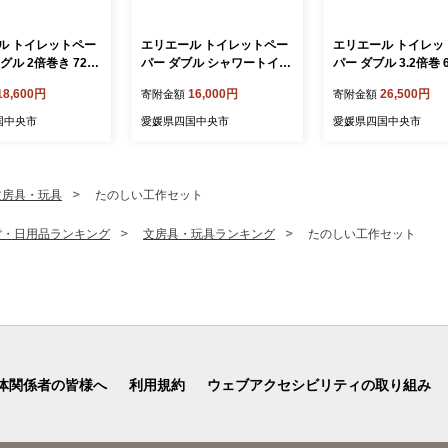
ル トイレットペー
エリエール トイレットペー
エリエール トイレッ
グル 2倍巻き 72ロ
パー ダブル シャワートイレ
パー ダブル 3.2倍巻 
ク i:na イーナ 12
72ロール 無香料 リーフ柄 1
ル 16パック i:na イ
18,600円
16,000円
26,500円
寄附金額
寄附金額
グル・100ｍ） × 6
2R× 6パック（ダブル）大
（ダブル） 日用品 
用品 消耗品 新生
容量 日用品 消耗品 新生活
備蓄 防災 愛媛県 四
国中央市
愛媛県四国中央市
愛媛県四国中央市
防災 愛媛県 四国中
備蓄 防災 愛媛県 四国中央
市
市
文房具・玩具
たのしい工作セット
貨・日用品ランキング
文房具・玩具ランキング
たのしい工作セット
体関係者の皆様へ
利用規約
ウェブアクセシビリティの取り組み