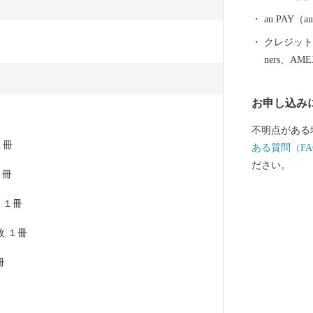
対象となる地
つ公正な運営
au PAY
四国中央市を
クレジットカ
ners、AM
お申し込み
不明点がある
１冊
ある質問（FA
ださい。
１冊
 １冊
枚 １冊
冊