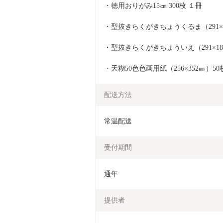
・徳用おりがみ15㎝ 300枚 １冊
・型抜きらくがきちょうくるま（291×1
・型抜きらくがきちょういえ（291×18
・天糊50色色画用紙（256×352㎜）50
配送方法
常温配送
受付期間
通年
提供者