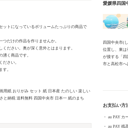
愛媛県四国
セットになっているボリュームたっぷりの商品で
一つだけの作品を作りませんか。
四国中央市(
しください。奥が深く意外とはまります。
位置し、東は
の湧く商品です。
が接する「四
ください。
市と高松市へは
ます。
市までは約10
800 kmの距離にあります
は何でも揃う
画用紙 おりがみ セット 紙 日本産 たのしい 楽しい
の地で現在も
るさと納税 送料無料 四国中央市 日本一 紙のまち
品分野におけ
お支払い方
続全国1位と
です。 【ふるさと納税の対象となる地方団体の指定に
au PAY
ついて】 四
au PAY 残