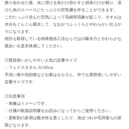
撚り合わせた後、水に溶ける糸だけ溶かすと綿糸だけが残り、溶
けた糸のスペースにたっぷりの空気層を作ることができます。
このたっぷり含んだ空気によって毛細管現象が起こり、タオルは
水分をぐんぐん吸水して、なおかつふっくらとやわらかい仕上が
りになります。
特許も取得している特殊撚糸工法ならではの吸水力とやわらかな
風合いを是非体感してください。
◎普段使いがしやすい人気の定番サイズ
・フェイスタオル 32×85cm
手洗い後や洗顔後などお家はもちろん、外でも普段使いしやすい
定番サイズです。
◎注意事項
・画像はイメージです。
・付属の取扱説明書をお読みになってからご使用ください。
・柔軟剤の多用は吸水性を悪くしたり、糸ほつれや毛羽落ちの原
因となります。