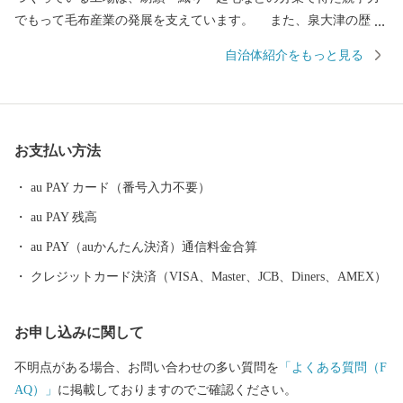
でもって毛布産業の発展を支えています。 また、泉大津の歴史
は古く、奈良時代には府中におかれた国の役所の外港として栄え
自治体紹介をもっと見る
ていました。交通の要として人の往来も多く、随筆や紀行の中に
も、「小津の泊」「小津の浦なる岸の松原」「大津の浦」の名で
登場する名勝の地です。 昭和17年4月1日に市制を施行、泉大津
市と改称。大阪府の南部に位置し、北部・東部は高石市と和泉
お支払い方法
市、南部は大津川を境として泉北郡忠岡町と隣接しています。西
北部は大阪湾に面し、はるかに六甲山、淡路島を望むことができ
au PAY カード（番号入力不要）
ます。市内全域がほぼ平坦で、市街化区域になっています。
au PAY 残高
au PAY（auかんたん決済）通信料金合算
クレジットカード決済（VISA、Master、JCB、Diners、AMEX）
お申し込みに関して
不明点がある場合、お問い合わせの多い質問を
「よくある質問（F
AQ）」
に掲載しておりますのでご確認ください。