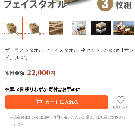
ザ・ラストタオル フェイスタオル3枚セット 32×85cm【サン
ド】[4204]
22,000
寄附金額
円
在庫: 2個 残りわずか 寄付はお早めに
お気に入り
現在お住まいの自治体へ寄附申込いただいた場合、返礼品は贈答され
ません。