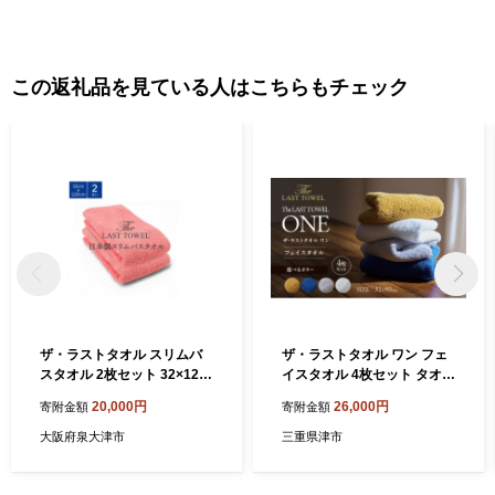
この返礼品を見ている人はこちらもチェック
ザ・ラストタオル スリムバ
ザ・ラストタオル ワン フェ
スタオル 2枚セット 32×120
イスタオル 4枚セット タオル
cm [なでしこ]【db】[4551]
綿 100% 吸水 ふっくら ふん
20,000円
26,000円
寄附金額
寄附金額
わり 柔らかい 無地 日本製 日
用品 ロイヤルブルー
大阪府泉大津市
三重県津市