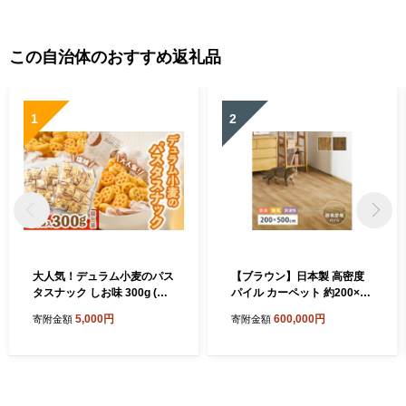
この自治体のおすすめ返礼品
1
2
大人気！デュラム小麦のパス
【ブラウン】日本製 高密度
タスナック しお味 300g (約5
パイル カーペット 約200×50
4個装) | お菓子 スナック菓子
0cm 1枚 フローリング調 70
5,000円
600,000円
寄附金額
寄附金額
個包装 パスタ スナック 塩味
0044017
しお味 おやつ おつまみ 晩酌
おかし スナック菓子 詰め合
わせ[4641]