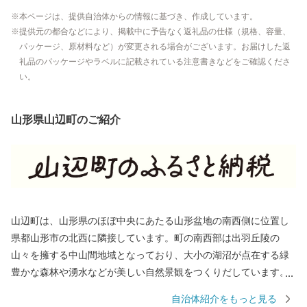
本ページは、提供自治体からの情報に基づき、作成しています。
提供元の都合などにより、掲載中に予告なく返礼品の仕様（規格、容量、
パッケージ、原材料など）が変更される場合がございます。お届けした返
礼品のパッケージやラベルに記載されている注意書きなどをご確認くださ
い。
山形県山辺町のご紹介
山辺町は、⼭形県のほぼ中央にあたる⼭形盆地の南⻄側に位置し
県都⼭形市の北⻄に隣接しています。町の南⻄部は出⽻丘陵の
⼭々を擁する中⼭間地域となっており、⼤小の湖沼が点在する緑
豊かな森林や湧⽔などが美しい⾃然景観をつくりだしています。
町の北東部は市街地を形成し、南北に流れる須川に向かってなだ
自治体紹介をもっと見る
らかな東傾斜となっており、市街地周辺では盆地特有の寒暖差や