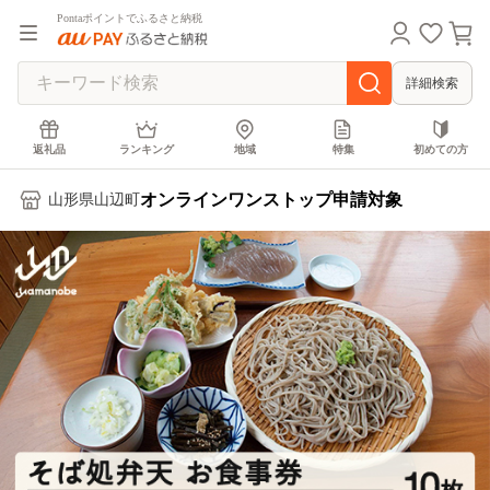
Pontaポイントでふるさと納税
詳細検索
返礼品
ランキング
地域
特集
初めての方
オンラインワンストップ申請対象
山形県山辺町