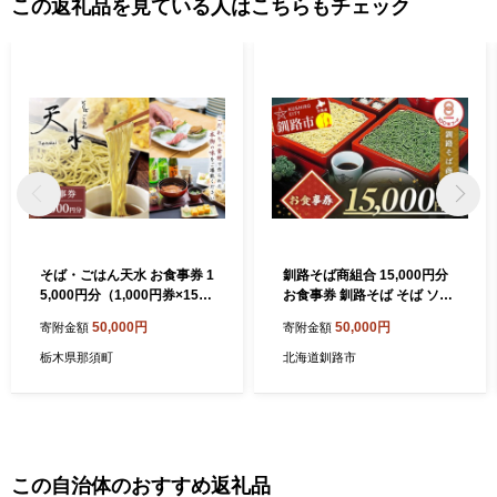
この返礼品を見ている人はこちらもチェック
そば・ごはん天水 お食事券 1
釧路そば商組合 15,000円分
5,000円分（1,000円券×15
お食事券 釧路そば そば ソバ
枚）〔E-68〕 | 那須町 蕎麦
そばの街 東家 F4F-3774
50,000円
50,000円
寄附金額
寄附金額
そば お食事券 利用券 ランチ
ディナー 蕎麦屋 そば屋 天麩
栃木県那須町
北海道釧路市
羅 天ぷら 観光 日帰り お食事
処 栃木県 那須町 那須高原
この自治体のおすすめ返礼品