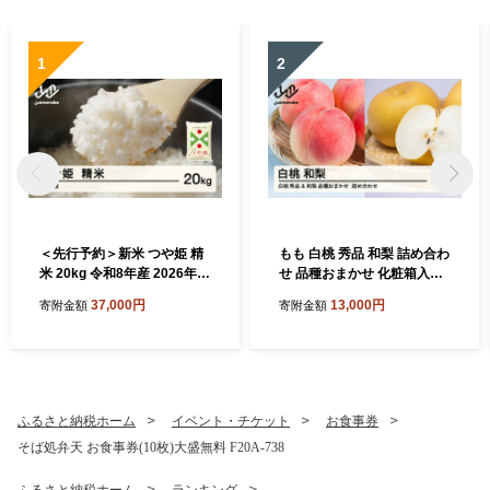
1
2
＜先行予約＞新米 つや姫 精
もも 白桃 秀品 和梨 詰め合わ
米 20kg 令和8年産 2026年産
せ 品種おまかせ 化粧箱入り
山形県産 10月中旬〜10月下
3kg フルーツ 果物 アソート
37,000円
13,000円
寄附金額
寄附金額
旬頃に順次発送 tf-tssxb20-1
2026年産 令和8年産 山形県
0s
産 送料無料 ns-fshnx3 ※沖
縄・離島への配送不可
ふるさと納税ホーム
イベント・チケット
お食事券
そば処弁天 お食事券(10枚)大盛無料 F20A-738
ふるさと納税ホーム
ランキング