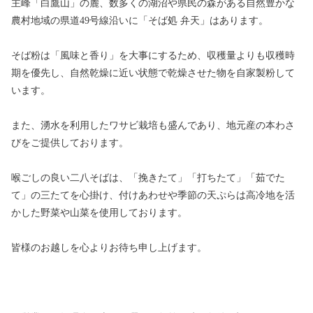
主峰「白鷹山」の麓、数多くの湖沼や県民の森がある自然豊かな
農村地域の県道49号線沿いに「そば処 弁天」はあります。
そば粉は「風味と香り」を大事にするため、収穫量よりも収穫時
期を優先し、自然乾燥に近い状態で乾燥させた物を自家製粉して
います。
また、湧水を利用したワサビ栽培も盛んであり、地元産の本わさ
びをご提供しております。
喉ごしの良い二八そばは、「挽きたて」「打ちたて」「茹でた
て」の三たてを心掛け、付けあわせや季節の天ぷらは高冷地を活
かした野菜や山菜を使用しております。
皆様のお越しを心よりお待ち申し上げます。