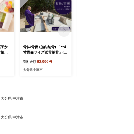
菓子か
骨仏/骨佛 (胎内納骨) 「〜4
骨仏/骨佛 (胎内納骨) 「5.6
洋菓子
寸骨壺サイズ送骨納骨」(納
寸骨壺サイズ送骨納骨」(納
骨法要費込み） | ペットご
骨法要費込み） | ペットご
92,000円
110,000円
寄附金額
寄附金額
デザー
遺骨 ペット納骨 送骨 送骨
遺骨 ペット納骨 送骨 送骨
え ス
キット お骨 粉骨 納骨 永代
キット お骨 粉骨 納骨 永代
大分県中津市
大分県中津市
 中津
供養 供養 墓じまい お墓 合
供養 供養 墓じまい お墓 合
葬墓 合祀墓 合葬墓地 樹木
葬墓 合祀墓 合葬墓地 樹木
葬 寺 寺院 株式会社小笠原
葬 寺 寺院 株式会社小笠原
大分県 中津市
大分県 中津市
料 大分県 中津市
料 大分県 中津市