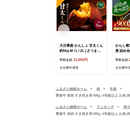
大分県産 かんしょ 甘太くん
からし椎茸 
約5kg M / L / 2L | さつまい
煮 詰め
も さつま芋 サツマイモ 芋
おかず お
12,000円
寄附金額
寄附金額
いも 紅はるか べにはるか
たけ 椎茸
焼き芋 おやつ ブランド 九
らし カラ
大分県中津市
大分県中
州産 国産 大分県 中津市
味 九州産
ふるさと納税ホーム
肉
牛肉
豊後牛 肩肉 すき焼き用 600g | 4等級以上 お
ふるさと納税ホーム
ランキング
肉
豊後牛 肩肉 すき焼き用 600g | 4等級以上 お