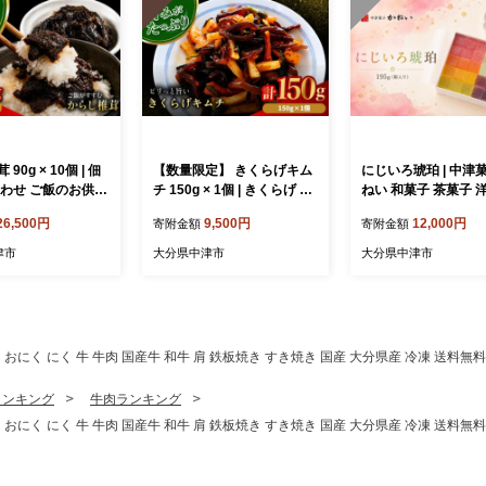
90g × 10個 | 佃
【数量限定】 きくらげキム
にじいろ琥珀 | 中津
合わせ ご飯のお供
チ 150g × 1個 | きくらげ キ
ねい 和菓子 茶菓子 
つまみ 肉厚 しい
ムチ 木耳 おつまみ 佃煮 ご
砂糖菓子 手作り お菓子 お
26,500円
9,500円
12,000円
寄附金額
寄附金額
 シイタケ 辛子 か
飯のお供 惣菜 旨辛 ピリ辛
やつ 半生菓子 寒天 
シ 惣菜 懐かしい
おかず 簡単おかず 常備菜
ト お洒落 インスタ映
津市
大分県中津市
大分県中津市
 大分県 中津市
野菜 発酵食品 大分県 中津
イーツ 自宅用 大分県
市
市
肉 肉 おにく にく 牛 牛肉 国産牛 和牛 肩 鉄板焼き すき焼き 国産 大分県産 冷凍 送料無
ランキング
牛肉ランキング
肉 肉 おにく にく 牛 牛肉 国産牛 和牛 肩 鉄板焼き すき焼き 国産 大分県産 冷凍 送料無