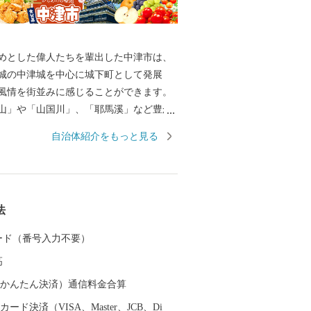
めとした偉人たちを輩出した中津市は、
城の中津城を中心に城下町として発展
風情を街並みに感じることができます。
山」や「山国川」、「耶馬溪」など豊か
成す絶景は、圧巻です。 サイクリングロ
自治体紹介をもっと見る
自然を利用したアクティビティも楽しめ
ろん、市内には温泉スポットも点在してお
ん県おおいた’を楽しむことができます。
らあげの聖地「中津からあげ」、数々の
法
幸などが自慢です。 ふるさと納税を通し
していきたいと思います。
 カード（番号入力不要）
高
（auかんたん決済）通信料金合算
ード決済（VISA、Master、JCB、Di