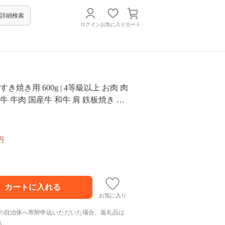
詳細検索
ログイン
お気に入り
カート
方
すき焼き用 600g | 4等級以上 お肉 肉
牛 牛肉 国産牛 和牛 肩 鉄板焼き す
 大分県産 冷凍 送料無料 大分県 中津
円
お気に入り
の自治体へ寄附申込いただいた場合、返礼品は
ん。