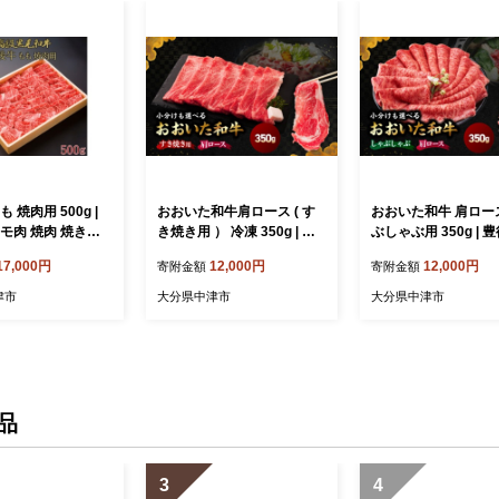
 焼肉用 500g |
おおいた和牛肩ロース ( す
おおいた和牛 肩ロー
モ肉 焼肉 焼き肉
き焼き用 ） 冷凍 350g | 豊
ぶしゃぶ用 350g | 
 お肉 肉 おにく
後牛 和牛 肉 お肉 にく おに
牛 肉 お肉 肉 おにく 
17,000円
12,000円
12,000円
寄附金額
寄附金額
牛肉 和牛 国産牛 国
く 牛肉 牛 すき焼 すき焼き
肉 牛 すき焼 すきや
産 冷凍 送料無料
すきやき 肩ロース ロース
ス 九州産 国産 冷凍
津市
大分県中津市
大分県中津市
中津市
九州産 国産 冷凍 送料無料
料 大分県 中津市
大分県 中津市
品
3
4