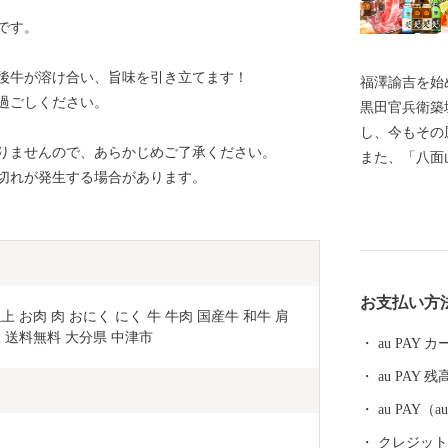
です。
後牛が溶け合い、旨味を引き立てます！
福澤諭吉を始
過ごしください。
黒田官兵衛築
し、今もその
りませんので、あらかじめご了承ください。
また、「八面
切れが発生する場合があります。
な自然が織り
ードなど、大
ます。 もち
り、‘おんせ
グルメは、か
お支払い方
海の幸や山の
以上 お肉 肉 おにく にく 牛 牛肉 国産牛 和牛 肩 
て魅力を発信
 送料無料 大分県 中津市
au PAY
au PAY 残
au PAY
クレジットカ