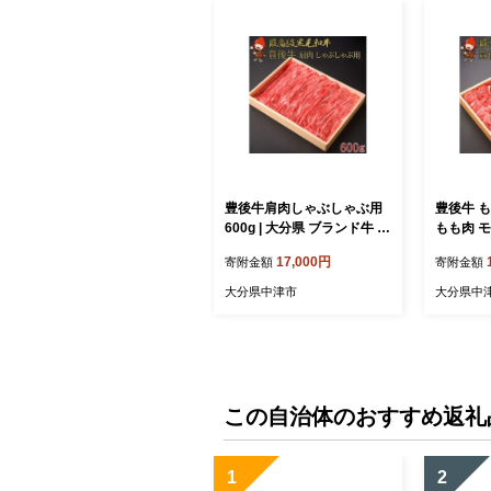
豊後牛肩肉しゃぶしゃぶ用
豊後牛 もも
600g | 大分県 ブランド牛 鍋
もも肉 モ
和牛 4等級以上 お肉 肉 おに
ブランド牛
17,000円
寄附金額
寄附金額
く にく 牛 牛肉 国産牛 牛肩
にく 牛 
しゃぶしゃぶ 国産 大分県産
産 大分県
大分県中津市
大分県中
冷凍 送料無料 大分県 中津
大分県 
市
この自治体のおすすめ返礼
1
2