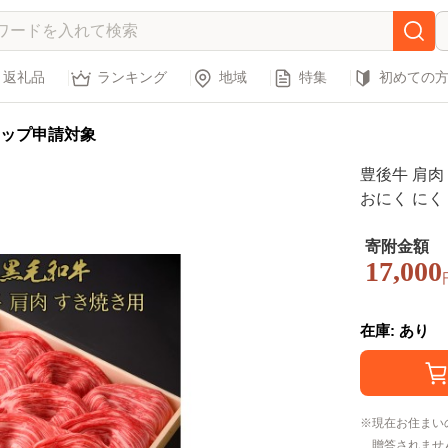
返礼品
ランキング
地域
特集
初めての
ップ申請対象
豊後牛 肩肉 
おにく にく 
き焼き 国産
市
寄附金額
17,000
在庫: あり
現在お住まい
贈答されませ