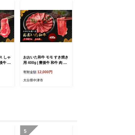
ス しゃ
おおいた和牛 モモ すき焼き
豊後牛 和
用 400g | 豊後牛 和牛 肉 お
にく 牛
肉 肉 おにく にく 牛肉 牛 す
12,000円
寄附金額
き ロー
き焼 すきやき もも肉 モモ
 送料無
肉 九州産 国産 冷凍 送料無
大分県中津市
料 大分県 中津市
5
6