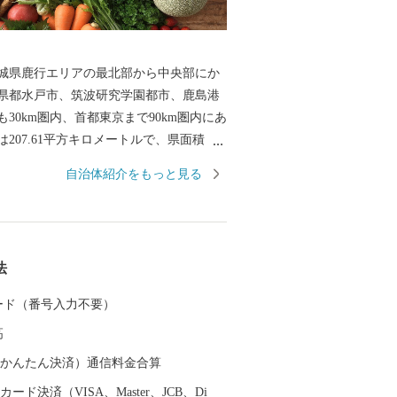
城県鹿行エリアの最北部から中央部にか
県都水戸市、筑波研究学園都市、鹿島港
30km圏内、首都東京まで90km圏内にあ
207.61平方キロメートルで、県面積（6,
方キロメートル）の3.4％を占めています。東
自治体紹介をもっと見る
って位置する鉾田市は、北は涸沼、南は
内陸部のほとんどは平坦地で、その平坦
な気候を活かした農業が基幹産業であ
体の食料供給地域となっています。主な
法
、メロン、イチゴなどのほか、みず菜、
（さつまいも）、ごぼうといった農産物
 カード（番号入力不要）
国有数の生産地として知られています。
高
ワリ」・市の木「サクラ」・市の鳥「ウ
田市PRキャラクター「ほこまる」は、豊富
（auかんたん決済）通信料金合算
じめとする鉾田市の魅力を日本中にPRす
ード決済（VISA、Master、JCB、Di