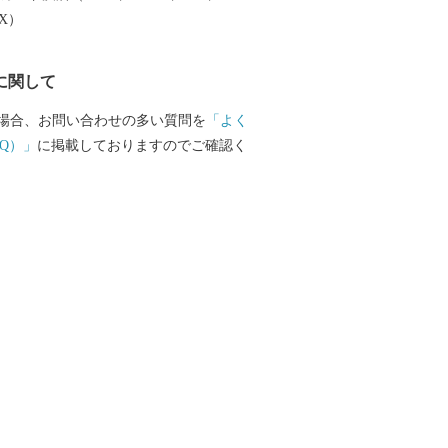
国からの公募により誕生しました。その
EX）
ックスと明るい性格で、またたく間にみ
に。今日もどこかで鉾田市のためにがん
に関して
ほこまる」。見かけたら、応援してあげ
■□
場合、お問い合わせの多い質問を
「よく
………………………………………… お礼
Q）」
に掲載しておりますのでご確認く
等のお問い合わせはこちらへ 鉾田市ふる
 050-1732-3090(平日9:00~17:00)
7-0431 メール hokota@furusato-suppor
問い合わせください。 ＴＥＬ 0291-3
:30～17:15) ＦＡＸ 0291-32-2128 メー
city.hokota.lg.jp
………………………………………■□■