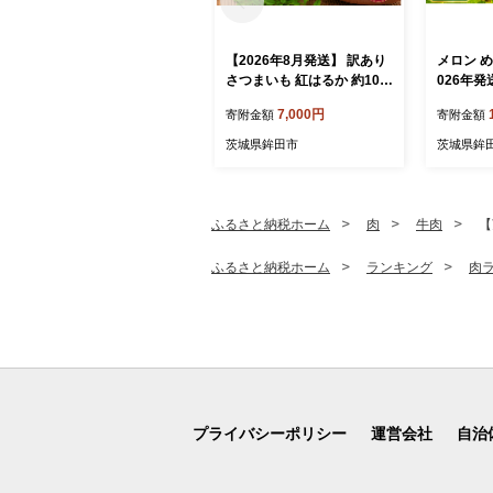
【2026年8月発送】 訳あり
メロン め
さつまいも 紅はるか 約10k
026年発送
g サツマイモ さつま芋 甘藷
物 くだも
7,000円
寄附金額
寄附金額
熟成芋 熟成いも いも 芋 イ
青肉 青肉
モ 焼き芋 やきいも 不揃い
個 アー
茨城県鉾田市
茨城県鉾
規格外 野菜 おやつ 旬 農家
めろん 国産
直送 茨城 鉾田 ほこた 株式
産地直送
会社井川農園
期間限定 
旭エメラ
ふるさと納税ホーム
肉
牛肉
【
長洲農園
ふるさと納税ホーム
ランキング
肉
プライバシーポリシー
運営会社
自治