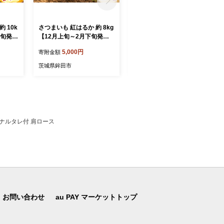
 10k
さつまいも 紅はるか 約 8kg
サバの味噌煮（缶詰）190g
下旬発
【12月上旬～2月下旬発
×24缶入 鯖 鯖缶 さば缶 寒
モ さ
送】 訳あり サツマイモ さ
さば 鯖 さば サバ 脂 缶詰 み
5,000円
27,000円
寄附金額
寄附金額
 芋 イ
つま芋 甘藷 生芋 いも 芋 イ
そ煮 骨まで 柔らか パスタ
不揃い
モ 焼き芋 やきいも 不揃い
煮物 ご飯 おかず おつまみ
茨城県鉾田市
茨城県鉾田市
旬 農家
規格外 野菜 おやつ 旬 農家
保存食 備蓄用食品 鉾田市
大洋ま
直送 茨城県 鉾田市 大洋ま
茨城県 送料無料 国産 茨城
いたけセンター
鉾田 味噌だれ 谷藤水産
ジナルタレ付 肩ロース
お問い合わせ
au PAY マーケットトップ