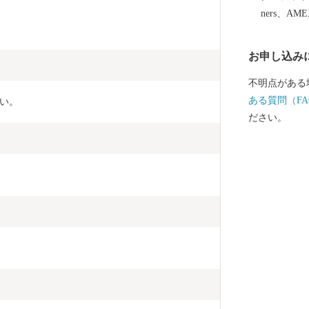
るために、全
ners、AM
可愛らしいル
んなの人気者
お申し込み
ばっている「
てくださいね。 
不明点がある
■……………
ある質問（FA
い。
の品・証明書
ださい。
さと納税担当 ＴＥＬ
ＦＡＸ 050-353
ts.com ※2026年3月31日までにご寄附いただいた方は、
下記連絡先へお
6-7655(平日8
ル h.furusato@
………………