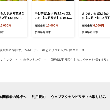
ろん 訳あり茨城 2
干し芋 訳あり 約 2.2kg ほし
さつまいも 紅はるか 約
 2玉 1.5kg×2 果
いも 【12月発送】 紅はるか
g 【12月上旬～2月
の フルーツ 果実
平干し 干しいも さつまいも
送】 訳あり サツマイ
15,000円
10,000円
6,000円
寄附金額
寄附金額
メロン デザート 2
国産 芋 いも べにはるか ho
つま芋 甘藷 生芋 いも
ルスメロン あーるす
siimo スイーツ お菓子 おや
モ 焼き芋 やきいも 
田市
茨城県鉾田市
茨城県鉾田市
 meron melon
つ 和菓子 和スイーツ 規格
規格外 野菜 おやつ 
 農家直送 数量限定
外 シロタ 訳アリ 不揃い バ
直送 茨城県 鉾田市 
旬 ご家庭用 茨城
ラ詰め 茨城県 鉾田市 かし
いたけセンター
ルド 茨城県 鉾田市
むらや
茨城県産 常陸牛】カルビセット400g オリジナルタレ付 肩ロース
ランキング
牛肉ランキング
【茨城県産 常陸牛】カルビセット400g オリ
体関係者の皆様へ
利用規約
ウェブアクセシビリティの取り組み