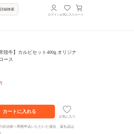
詳細検索
ログイン
お気に入り
カート
方
常陸牛】カルビセット400g オリジナ
ロース
円
お気に入り
の自治体へ寄附申込いただいた場合、返礼品は
ん。