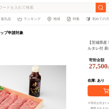
返礼品
ランキング
地域
特集
初めての
ップ申請対象
【茨城県産 
ルタレ付 肩
寄附金額
27,500
在庫: あり
現在お住まい
贈答されませ