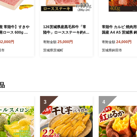
産 常陸牛】すきや
126茨城県産黒毛和牛「常
常陸牛 カルビ 焼肉用 
ロース 600g カ
陸牛」ロースステーキ約40
国産 A4 A5 茨城県 
 すき焼き
0ｇ【茨城県共通返礼品】
32,000円
25,000円
24,000円
寄附金額
寄附金額
田市
茨城県茨城町
茨城県鉾田市
品
3
4