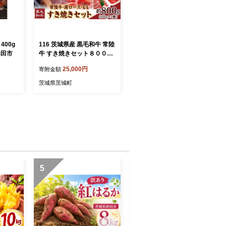
400g
116 茨城県産 黒毛和牛 常陸
鉾田市
牛 すき焼きセット８００ｇ
(肩ロース もも 各400g)【茨
25,000円
寄附金額
城県共通返礼品】
茨城県茨城町
5
6