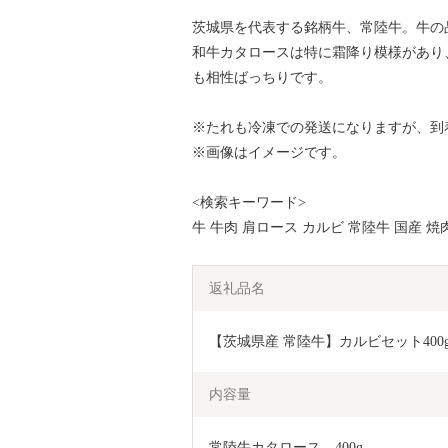
茨城県を代表する銘柄牛、常陸牛。牛の
和牛カタロースは特に霜降り模様があり
も相性ばっちりです。
※たれも冷凍での発送になりますが、到
※画像はイメージです。
<検索キーワード>
牛 牛肉 肩ロース カルビ 常陸牛 国産 焼
返礼品名
【茨城県産 常陸牛】カルビセット400
内容量
常陸牛カタロース　400g