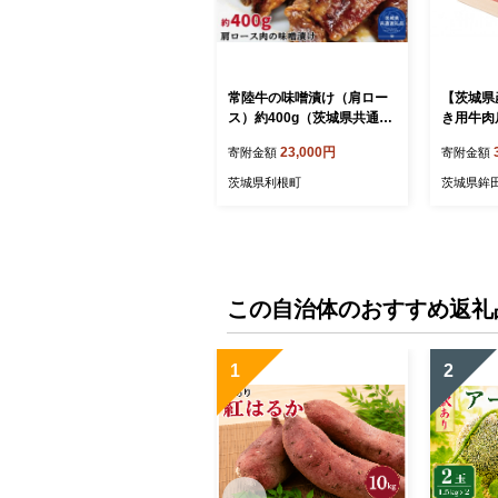
常陸牛の味噌漬け（肩ロー
【茨城県
ス）約400g（茨城県共通返
き用牛肉肩
礼品）
タロース
23,000円
寄附金額
寄附金額
茨城県利根町
茨城県鉾
この自治体のおすすめ返礼
1
2