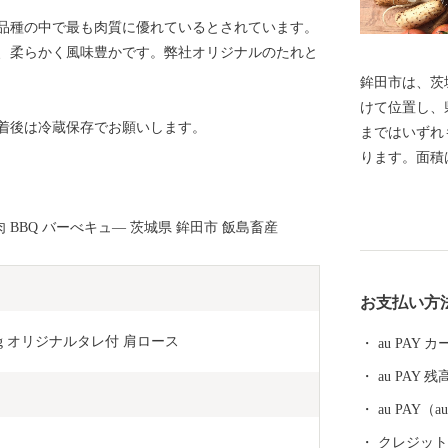
品種の中で最も肉質に優れているとされています。
、柔らかく風味豊かです。弊社オリジナルのたれと
鉾田市は、茨
けて位置し、
着後は冷蔵保存でお願いします。
まではいずれも
ります。面積は
096.93平
の鹿島灘に沿
肉 BBQ バーべキュ― 茨城県 鉾田市 飯島畜産
北浦に接し、
な地形と温和
り、首都圏全
お支払い方
農産物として
トマト、甘藷
g オリジナルタレ付 肩ロース
au PAY
の栽培でも全
au PAY 残
市の花「ヒマ
グイス」 鉾
au PAY
な農産物をは
クレジットカ