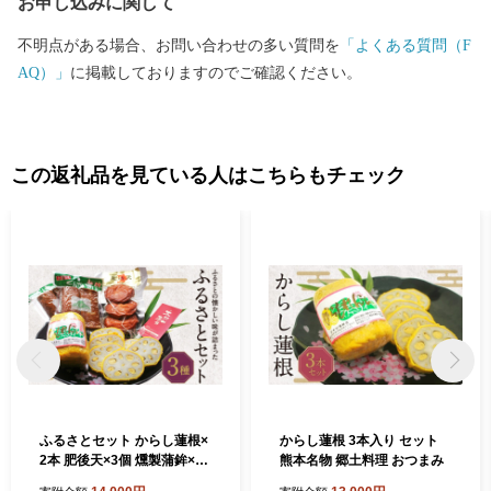
お申し込みに関して
不明点がある場合、お問い合わせの多い質問を
「よくある質問（F
AQ）」
に掲載しておりますのでご確認ください。
この返礼品を見ている人はこちらもチェック
ふるさとセット からし蓮根×
からし蓮根 3本入り セット
2本 肥後天×3個 燻製蒲鉾×4
熊本名物 郷土料理 おつまみ
本