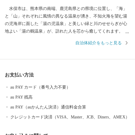
水俣市は、熊本県の南端、鹿児島県との県境に位置し、「海」
と「山」それぞれに風情の異なる温泉が湧き、不知火海を望む湯
の児海岸に面した「湯の児温泉」と美しい緑と川のせせらぎが心
地よい「湯の鶴温泉」が、訪れた人を芯から癒してくれます。
また、温暖な気候で育まれるデコポン等の柑橘類をはじめ、太刀
自治体紹介をもっと見る
魚、しらす、牡蠣等の海産物や日本棚田百選にも選ばれた美しい
棚田を擁する山間部で育まれた豊かな農産物は、食べた人の体も
心も満足させてくれます。 環境にこだわったまちだからこそで
きる、人にも自然にも優しいまち水俣へぜひお越しください。
お支払い方法
au PAY カード（番号入力不要）
au PAY 残高
au PAY（auかんたん決済）通信料金合算
クレジットカード決済（VISA、Master、JCB、Diners、AMEX）