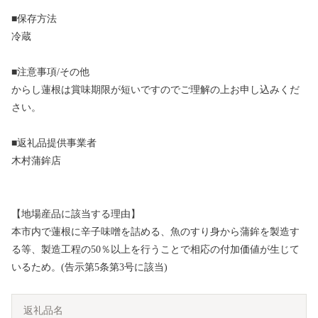
■保存方法
冷蔵
■注意事項/その他
からし蓮根は賞味期限が短いですのでご理解の上お申し込みくだ
さい。
■返礼品提供事業者
木村蒲鉾店
【地場産品に該当する理由】
本市内で蓮根に辛子味噌を詰める、魚のすり身から蒲鉾を製造す
る等、製造工程の50％以上を行うことで相応の付加価値が生じて
いるため。(告示第5条第3号に該当)
返礼品名