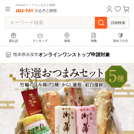
Pontaポイントでふるさと納税
詳細検索
返礼品
ランキング
地域
特集
初めての方
オンラインワンストップ申請対象
熊本県水俣市