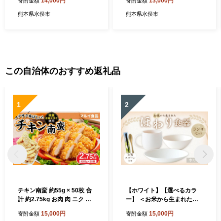
14,000円
13,000円
寄附金額
寄附金額
熊本県水俣市
熊本県水俣市
この自治体のおすすめ返礼品
1
2
チキン南蛮 約55g × 50枚 合
【ホワイト】【選べるカラ
計 約2.75kg お肉 肉 ニク に
ー】 ＜お米から生まれた＞
く 鶏肉 鶏 ササミ ささみ チ
ほわり食器ランチセット （2
15,000円
15,000円
寄附金額
寄附金額
キン 南蛮 若鶏 国産 国産若鶏
10プレート、ボウル、マグ