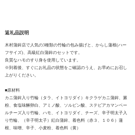
返礼品説明
木村蒲鉾店で人気の3種類の竹輪の包み揚げと、からし蓮根(ハー
フサイズ)、高級紅白蒲鉾のセットです。
良質なハモのすり身を使用しています。
※到着後、すぐにお礼品の状態をご確認のうえ、お早めにお召し
上がりください。
■原材料
カニ蒲鉾入り竹輪（タラ、イトヨリダイ）キクラゲカニ蒲鉾、澱
粉、食塩味醂卵白、アミノ酸、ソルビン酸、ステビアカマンベー
ルチーズ入り竹輪、ハモ、イトヨリダイ、チーズ、辛子明太子入
り竹輪、（辛子明太子）紅白蒲鉾、着色料（赤３、１０６）蓮
根、味噌、辛子、小麦粉、着色料（黄）