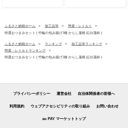
冷凍 惣菜 おかず 揚げ物
カップ） ＆ お箸・スプーン
付き キッチン用品 洋食器 食
洗器対応 軽い 器 軽量 おしゃ
れ 無地 熊本県 水俣市
ふるさと納税ホーム
加工品等
惣菜・レトルト
特選おつまみセット ( 竹輪の包み揚げ3種 からし蓮根 紅白蒲鉾 )
ふるさと納税ホーム
ランキング
加工品等ランキング
惣菜・レトルトランキング
特選おつまみセット ( 竹輪の包み揚げ3種 からし蓮根 紅白蒲鉾 )
プライバシーポリシー
運営会社
自治体関係者の皆様へ
利用規約
ウェブアクセシビリティの取り組み
お問い合わせ
au PAY マーケットトップ