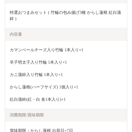
特選おつまみセット ( 竹輪の包み揚げ3種 からし蓮根 紅白蒲
鉾 )
内容量
カマンベールチーズ入り竹輪 1本入り×1 
辛子明太子入り竹輪 1本入り×1 
カニ蒲鉾入り竹輪 1本入り×1 
からし蓮根(ハーフサイズ) 1個入り×1 
紅白蒲鉾(紅・白 各1本入り)×1
消費期限/賞味期限
賞味期限：からし蓮根:出荷日+7日 