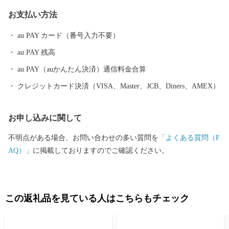
でいます。 山々を中心に広がる豊かな緑、そこに点在する棚田、
お支払い方法
町の中央を流れる友枝川や里山といった自然資源に恵まれており
ます。 東九州自動車道の全線開通、上毛SICの開設及び大池公園
au PAY カード（番号入力不要）
の整備等、住環境の良さも有しています。 上毛町（こうげまち）
au PAY 残高
の将来像「みんなが輝くまち上毛」を目標に、住民協働による町
づくりを進め、「九州一輝く町」を目指しています。 今後とも応
au PAY（auかんたん決済）通信料金合算
援をよろしくお願いします。
クレジットカード決済（VISA、Master、JCB、Diners、AMEX）
お申し込みに関して
不明点がある場合、お問い合わせの多い質問を
「よくある質問（F
AQ）」
に掲載しておりますのでご確認ください。
この返礼品を見ている人はこちらもチェック