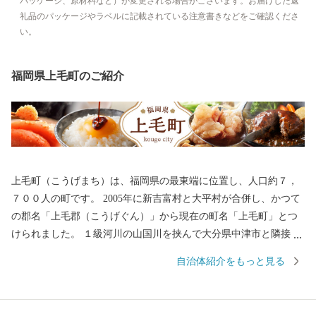
パッケージ、原材料など）が変更される場合がございます。お届けした返
礼品のパッケージやラベルに記載されている注意書きなどをご確認くださ
い。
福岡県上毛町のご紹介
上毛町（こうげまち）は、福岡県の最東端に位置し、人口約７，
７００人の町です。 2005年に新吉富村と大平村が合併し、かつて
の郡名「上毛郡（こうげぐん）」から現在の町名「上毛町」とつ
けられました。 １級河川の山国川を挟んで大分県中津市と隣接
し、経済、文化、歴史的にも、古くから大分県との関わりが深い
自治体紹介をもっと見る
地域です。 定住自立圏構想も県境を越えて、大分県中津市を中心
とする4市2町（中津市、宇佐市、豊後高田市、豊前市、築上町、
上毛町）で協定するなど、行政課題への解決にも共同で取り組ん