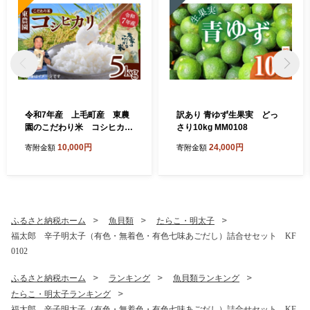
令和7年産 上毛町産 東農
訳あり 青ゆず生果実 どっ
園のこだわり米 コシヒカ
さり10kg MM0108
リ 5kg HGS0108
10,000円
24,000円
寄附金額
寄附金額
ふるさと納税ホーム
魚貝類
たらこ・明太子
福太郎 辛子明太子（有色・無着色・有色七味あごだし）詰合せセット KF
0102
ふるさと納税ホーム
ランキング
魚貝類ランキング
たらこ・明太子ランキング
福太郎 辛子明太子（有色・無着色・有色七味あごだし）詰合せセット KF