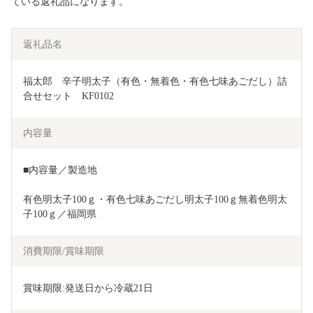
ている返礼品になります。
返礼品名
福太郎　辛子明太子（有色・無着色・有色七味あごだし）詰
合せセット　KF0102
内容量
■内容量／製造地
有色明太子100ｇ・有色七味あごだし明太子100ｇ無着色明太
子100ｇ／福岡県
消費期限/賞味期限
賞味期限:発送日から冷蔵21日