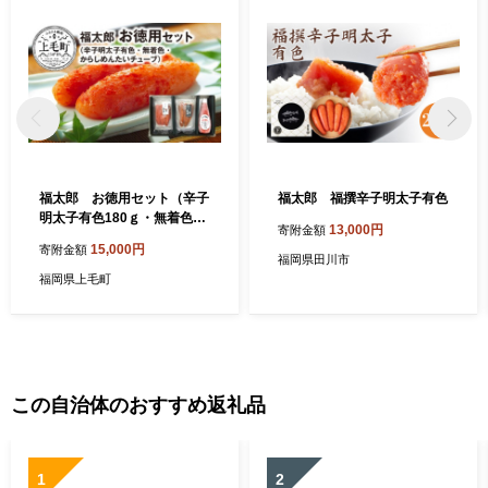
福太郎 お徳用セット（辛子
福太郎 福撰辛子明太子有色
明太子有色180ｇ・無着色18
13,000円
寄附金額
0ｇ・からしめんたいチュー
15,000円
寄附金額
ブ300ｇ） KF0202
福岡県田川市
福岡県上毛町
この自治体のおすすめ返礼品
1
2