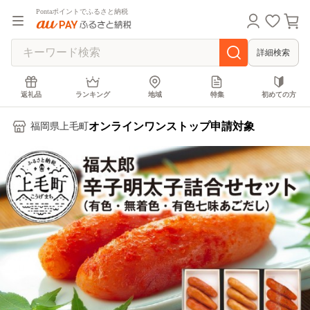
Pontaポイントでふるさと納税
詳細検索
返礼品
ランキング
地域
特集
初めての方
オンラインワンストップ申請対象
福岡県上毛町