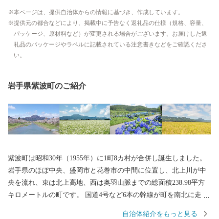
本ページは、提供自治体からの情報に基づき、作成しています。
提供元の都合などにより、掲載中に予告なく返礼品の仕様（規格、容量、
パッケージ、原材料など）が変更される場合がございます。お届けした返
礼品のパッケージやラベルに記載されている注意書きなどをご確認くださ
い。
岩手県紫波町のご紹介
紫波町は昭和30年（1955年）に1町8カ村が合併し誕生しました。
岩手県のほぼ中央、盛岡市と花巻市の中間に位置し、北上川が中
央を流れ、東は北上高地、西は奥羽山脈までの総面積238.98平方
キロメートルの町です。 国道4号など6本の幹線が町を南北に走
り、インターチェンジや3つの駅があるなど、交通の便に恵まれて
自治体紹介をもっと見る