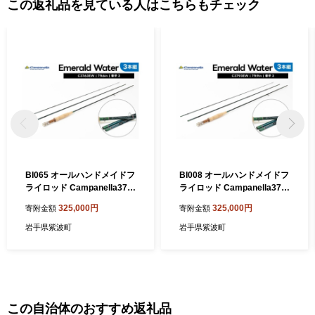
この返礼品を見ている人はこちらもチェック
BI065 オールハンドメイドフ
BI008 オールハンドメイドフ
ライロッド Campanella376
ライロッド Campanella379
3EW 釣り フィッシング 釣具
3EW 釣り フィッシング 釣具
325,000円
325,000円
寄附金額
寄附金額
釣り道具 釣具 アウトドア キ
釣り道具 釣具 アウトドア キ
ャンプ ハンドメイド 手作り
ャンプ ハンドメイド 手作り
岩手県紫波町
岩手県紫波町
日本製 カムパネラ ロッド
日本製 カムパネラ ロッド フ
ライロッド 岩手
この自治体のおすすめ返礼品