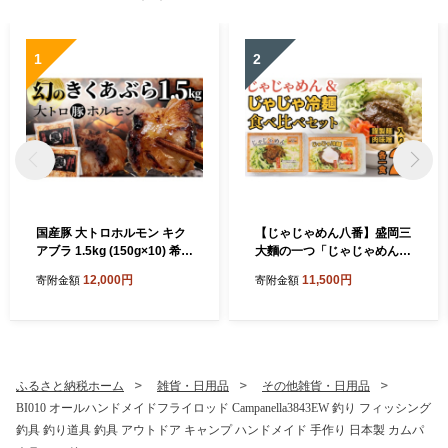
1
2
国産豚 大トロホルモン キク
【じゃじゃめん八番】盛岡三
アブラ 1.5kg (150g×10) 希少
大麵の一つ「じゃじゃめん１
部位 ホルモン 豚 希少 きくあ
食・じゃじゃ冷麺１食」ご当
12,000円
11,500円
寄附金額
寄附金額
ぶら 菊脂 豚ホルモン 豚肉 国
地麺・ご当地グルメ・ソウル
産豚 大トロ おつまみ もつ鍋
フード うどん おみやげ(BE0
ホルモン焼き 小分け 冷凍 便
07-2)
利 簡単調理 時短 スタミナ お
かず BBQ バーベキュー キャ
ンプ 焼肉 網焼き 国産 みそ
ふるさと納税ホーム
雑貨・日用品
その他雑貨・日用品
にんにく 味付き 味付け肉
BI010 オールハンドメイドフライロッド Campanella3843EW 釣り フィッシング
（DV068）
釣具 釣り道具 釣具 アウトドア キャンプ ハンドメイド 手作り 日本製 カムパ