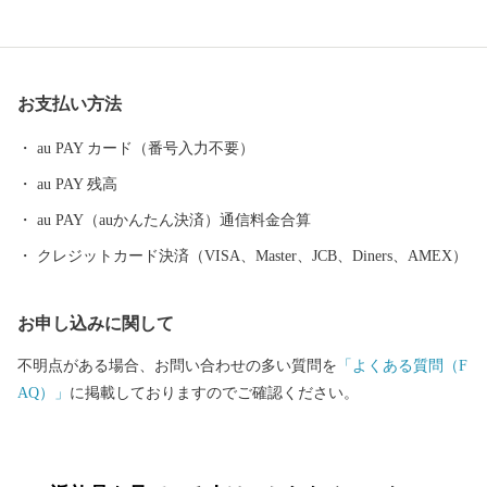
います。 町は、大きく分けて中央部、東部、西部の各地域に区分
されます。 町の中央部は、国道4号沿いの住宅地を除くと、平地
に農地が広がり、全国有数の生産量を誇るもち米、生産量県内1位
のソバや麦、そして各種野菜が作られています。 東部ではリンゴ
お支払い方法
やブドウ、西部では西洋梨などのフルーツ栽培も盛んです。
au PAY カード（番号入力不要）
au PAY 残高
au PAY（auかんたん決済）通信料金合算
クレジットカード決済（VISA、Master、JCB、Diners、AMEX）
お申し込みに関して
不明点がある場合、お問い合わせの多い質問を
「よくある質問（F
AQ）」
に掲載しておりますのでご確認ください。