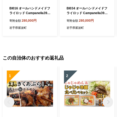
BI016 オールハンドメイドフ
BI034 オールハンドメイドフ
ライロッド Campanella390
ライロッド Campanella390
6LD 釣り フィッシング 釣具
7SW 釣り フィッシング 釣具
280,000円
280,000円
寄附金額
寄附金額
釣り道具 釣具 アウトドア キ
釣り道具 釣具 アウトドア キ
ャンプ ハンドメイド 手作り
ャンプ ハンドメイド 手作り
岩手県紫波町
岩手県紫波町
日本製 カムパネラ ロッド
日本製 カムパネラ ロッド
この自治体のおすすめ返礼品
1
2