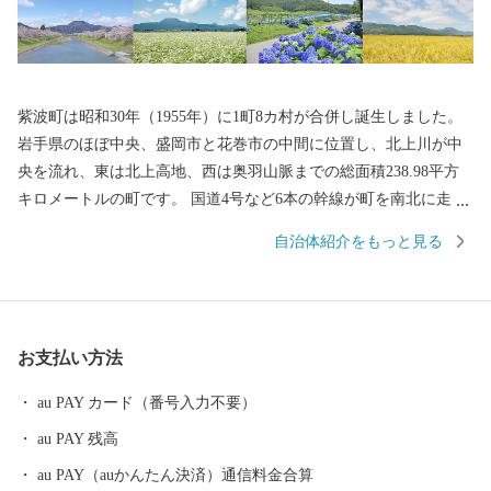
紫波町は昭和30年（1955年）に1町8カ村が合併し誕生しました。
岩手県のほぼ中央、盛岡市と花巻市の中間に位置し、北上川が中
央を流れ、東は北上高地、西は奥羽山脈までの総面積238.98平方
キロメートルの町です。 国道4号など6本の幹線が町を南北に走
り、インターチェンジや3つの駅があるなど、交通の便に恵まれて
自治体紹介をもっと見る
います。 町は、大きく分けて中央部、東部、西部の各地域に区分
されます。 町の中央部は、国道4号沿いの住宅地を除くと、平地
に農地が広がり、全国有数の生産量を誇るもち米、生産量県内1位
のソバや麦、そして各種野菜が作られています。 東部ではリンゴ
お支払い方法
やブドウ、西部では西洋梨などのフルーツ栽培も盛んです。
au PAY カード（番号入力不要）
au PAY 残高
au PAY（auかんたん決済）通信料金合算