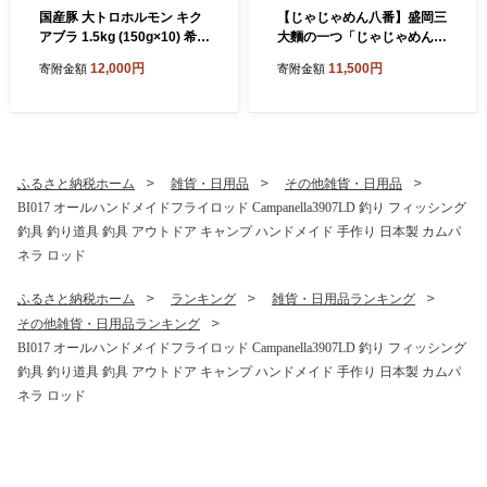
国産豚 大トロホルモン キク
【じゃじゃめん八番】盛岡三
アブラ 1.5kg (150g×10) 希少
大麵の一つ「じゃじゃめん１
部位 ホルモン 豚 希少 きくあ
食・じゃじゃ冷麺１食」ご当
12,000円
11,500円
寄附金額
寄附金額
ぶら 菊脂 豚ホルモン 豚肉 国
地麺・ご当地グルメ・ソウル
産豚 大トロ おつまみ もつ鍋
フード うどん おみやげ(BE0
ホルモン焼き 小分け 冷凍 便
07-2)
利 簡単調理 時短 スタミナ お
かず BBQ バーベキュー キャ
ンプ 焼肉 網焼き 国産 みそ
ふるさと納税ホーム
雑貨・日用品
その他雑貨・日用品
にんにく 味付き 味付け肉
BI017 オールハンドメイドフライロッド Campanella3907LD 釣り フィッシング
（DV068）
釣具 釣り道具 釣具 アウトドア キャンプ ハンドメイド 手作り 日本製 カムパ
ネラ ロッド
ふるさと納税ホーム
ランキング
雑貨・日用品ランキング
その他雑貨・日用品ランキング
BI017 オールハンドメイドフライロッド Campanella3907LD 釣り フィッシング
釣具 釣り道具 釣具 アウトドア キャンプ ハンドメイド 手作り 日本製 カムパ
ネラ ロッド