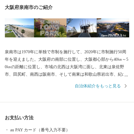
大阪府泉南市のご紹介
泉南市は1970年に単独で市制を施行して、2020年に市制施行50周
年を迎えました。大阪府の南部に位置し、大阪都心部から40㎞～5
0㎞の距離に位置し、市域の北西は大阪湾に面し、北東は泉佐野
市、田尻町、南西は阪南市、そして南東は和歌山県岩出市、紀の
川市と接しています。市域は南北約11㎞、東西約8㎞の広がりをみ
自治体紹介をもっと見る
せ、面積は48.98㎢であり、市域に関西国際空港の約1/3を含みま
す。 地形は、山地部、丘陵部、平地部および臨海部からなり、南
部の山地部には低い山々が連なる和泉山脈があり、丘陵部から平
野部にかけては、古くからの街並みと新たに開発された住宅が混
お支払い方法
在しています。また、平野部においては、玉ねぎ、水なす、里
芋、花き等、泉州特産の農作物が栽培されています。関西国際空
au PAY カード（番号入力不要）