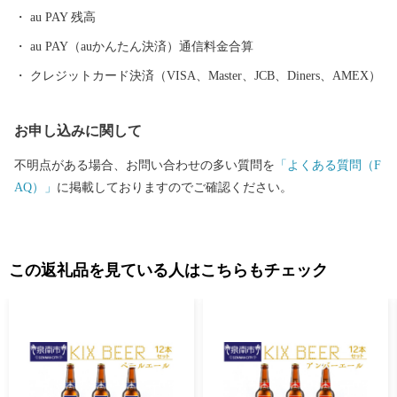
港の対岸のりんくうタウンでは、様々な製造業をはじめとする事
au PAY 残高
業所が集積し、岡田と樽井にある両漁港では大阪湾でとれた新鮮
な海産物が水揚げされ、海岸部にはSENNAN LONGPARK（泉南ロ
au PAY（auかんたん決済）通信料金合算
ングパーク）を設け、にぎわいを創出し、レクリエーションゾー
クレジットカード決済（VISA、Master、JCB、Diners、AMEX）
ンとして再生させ、泉南市のまちづくりの拠点とすることをめざ
しています。
お申し込みに関して
不明点がある場合、お問い合わせの多い質問を
「よくある質問（F
AQ）」
に掲載しておりますのでご確認ください。
この返礼品を見ている人はこちらもチェック