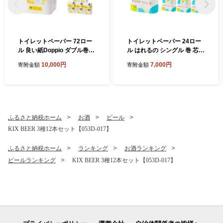
トイレットペーパー 72ロー
トイレットペーパー 24ロー
ル 良い紙Doppio ダブル巻
ル はれるの シングル 巻 芯な
【配送不可地域：北海道・沖
し 約3倍巻【配送不可地域：
10,000円
7,000円
寄附金額
寄附金額
縄】【60営業日以内に発
北海道・沖縄】【2026年8月
送】12ロール 6パック トイ
お届け】【020E-021】
レ 人気 日用品 生活用品 消耗
品 防災 備蓄 大阪府 泉南市
新生活 やわらか 無香料 【02
0D-010】
ふるさと納税ホーム
お酒
ビール
KIX BEER 3種12本セット【053D-017】
ふるさと納税ホーム
ランキング
お酒ランキング
ビールランキング
KIX BEER 3種12本セット【053D-017】