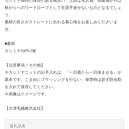
カシミヤ独特の深みのある風合い、上品な光沢感、高級感からは
秋からへのワードローブとして生涯手放せないものとなるでしょ
う。
素材の良さがストレートに伝わる着心地をお楽しみくださいま
せ。
■素材
カシミヤ100%1枚
【注意事項／その他】
※カシミヤニットのお手入れは、「一日着たら一日休ませる」が
基本です。こまめにブラッシングを行ない、保管時は必ず防虫剤
を入れて保存してください。
※画像はイメージです。
【大津毛織株式会社】
返礼品名