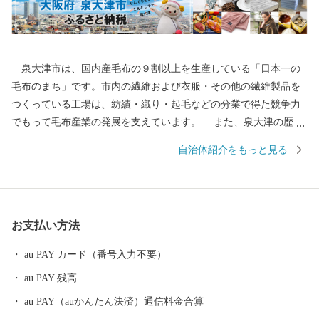
泉大津市は、国内産毛布の９割以上を生産している「日本一の
毛布のまち」です。市内の繊維および衣服・その他の繊維製品を
つくっている工場は、紡績・織り・起毛などの分業で得た競争力
でもって毛布産業の発展を支えています。 また、泉大津の歴史
は古く、奈良時代には府中におかれた国の役所の外港として栄え
自治体紹介をもっと見る
ていました。交通の要として人の往来も多く、随筆や紀行の中に
も、「小津の泊」「小津の浦なる岸の松原」「大津の浦」の名で
登場する名勝の地です。 昭和17年4月1日に市制を施行、泉大津
市と改称。大阪府の南部に位置し、北部・東部は高石市と和泉
お支払い方法
市、南部は大津川を境として泉北郡忠岡町と隣接しています。西
北部は大阪湾に面し、はるかに六甲山、淡路島を望むことができ
au PAY カード（番号入力不要）
ます。市内全域がほぼ平坦で、市街化区域になっています。
au PAY 残高
au PAY（auかんたん決済）通信料金合算