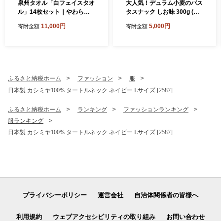
泉州タオル「白フェイスタオ
大人気！デュラム小麦のパス
ル」14枚セット｜やわらか
タスナック しお味 300g (約5
フェイスタオル セット 吸水
4個装) | お菓子 スナック菓子
11,000円
5,000円
寄附金額
寄附金額
性 普段使い 泉州タオル [381
個包装 パスタ スナック 塩味
0]
しお味 おやつ おつまみ 晩酌
おかし スナック菓子 詰め合
わせ[4641]
ふるさと納税ホーム
ファッション
服
日本製 カシミヤ100% タートルネック ネイビー Lサイズ [2587]
ふるさと納税ホーム
ランキング
ファッションランキング
服ランキング
日本製 カシミヤ100% タートルネック ネイビー Lサイズ [2587]
プライバシーポリシー
運営会社
自治体関係者の皆様へ
利用規約
ウェブアクセシビリティの取り組み
お問い合わせ