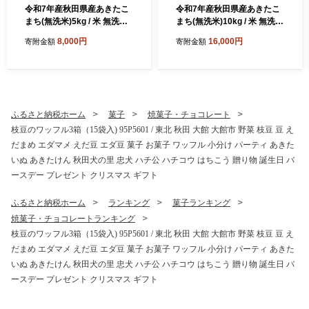
令和7年産秋田県産あきたこ
令和7年産秋田県産あきたこ
まち(無洗米)5kg / 米 無洗米
まち(無洗米)10kg / 米 無洗米
5kg 白米 令和7年産 秋田県産
10kg 白米 令和7年産 秋田県
8,000円
16,000円
寄附金額
寄附金額
あきたこまち 5kg×1袋 おに
産 あきたこまち 5kg×2袋 お
ぎり 大館 東北 秋田 小分け
にぎり 大館 東北 秋田 小分け
こわけ 大館市 5キロ 5ｷﾛ 5き
こわけ 大館市 10キロ 10ｷﾛ 1
ろ
0きろ
ふるさと納税ホーム
菓子
焼菓子・チョコレート
枝豆のワッフル3箱（15袋入) 95P5601 / 東北 秋田 大館 大館市 野菜 枝豆 豆 え
だまめ エダマメ えだ豆 エダ豆 菓子 お菓子 ワッフル 小分け パーティ あきた
いぬ あきたけん 秋田犬の里 忠犬 ハチ公 ハチコウ はちこう 贈り物 誕生日 バ
ースデー プレゼント クリスマス ギフト
ふるさと納税ホーム
ランキング
菓子ランキング
焼菓子・チョコレートランキング
枝豆のワッフル3箱（15袋入) 95P5601 / 東北 秋田 大館 大館市 野菜 枝豆 豆 え
だまめ エダマメ えだ豆 エダ豆 菓子 お菓子 ワッフル 小分け パーティ あきた
いぬ あきたけん 秋田犬の里 忠犬 ハチ公 ハチコウ はちこう 贈り物 誕生日 バ
ースデー プレゼント クリスマス ギフト