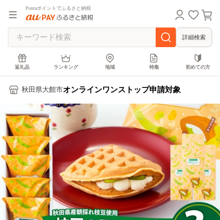
Pontaポイントでふるさと納税
詳細検索
返礼品
ランキング
地域
特集
初めての方
オンラインワンストップ申請対象
秋田県大館市