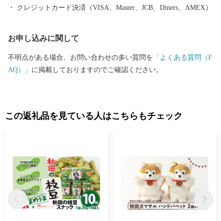
「きりたんぽラーメン」がテレビで紹介されました。 2025
クレジットカード決済（VISA、Master、JCB、Diners、AMEX）
年11月21日(金) 19:00～ / AKT秋田テレビ 「彦摩呂の秋田ふる
さと食堂５ 地元グルメの宝石箱や〜」 ▼曲げわっぱ工房Eー0
お申し込みに関して
8（いーわっぱ）がテレビで紹介されました。 2022年9月1日
(木)19:30～ / NHK総合 「サラメシ」
不明点がある場合、お問い合わせの多い質問を
「よくある質問（F
AQ）」
に掲載しておりますのでご確認ください。
この返礼品を見ている人はこちらもチェック