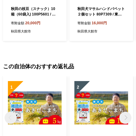
秋田の枝豆（スナック）10
秋田犬マサルハンドパペット
箱（60袋入) 100P5601 / 東
２個セット 80P7309 / 東北
北 秋田 大館 大館市 野菜 枝
秋田 大館 秋田犬 マサル ザギ
20,000円
16,000円
寄附金額
寄附金額
豆 豆 えだまめ エダマメ えだ
トワ ハンドパペット 贈り物
豆 エダ豆 菓子 お菓子 スナッ
贈答用 犬 犬グッズ あきたい
秋田県大館市
秋田県大館市
ク菓子 ノンフライ 小分け パ
ぬ あきたけん 秋田犬の里 忠
ーティ あきたいぬ あきたけ
犬 ハチ公 ハチコウ はちこう
ん 秋田犬の里 忠犬 ハチ公 ハ
贈り物 誕生日 バースデー プ
チコウ はちこう 贈り物 誕生
レゼント クリスマス ギフト
日 バースデー プレゼント ク
パペット
リスマス ギフト おつまみ お
この自治体のおすすめ返礼品
酒のおつまみ
1
2