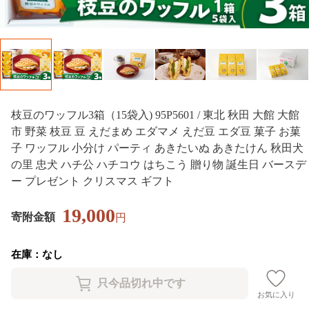
枝豆のワッフル3箱（15袋入) 95P5601 / 東北 秋田 大館 大館
市 野菜 枝豆 豆 えだまめ エダマメ えだ豆 エダ豆 菓子 お菓
子 ワッフル 小分け パーティ あきたいぬ あきたけん 秋田犬
の里 忠犬 ハチ公 ハチコウ はちこう 贈り物 誕生日 バースデ
ー プレゼント クリスマス ギフト
19,000
寄附金額
円
在庫：なし
お気に入り