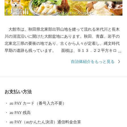
大館市は、秋田県北東部出羽山地を縫って流れる米代川と長木
川の清流沿いに開けた大館盆地にあります。秋田、青森、岩手の
北東北三県の要衝の地であり、古くから人々が定着し、縄文時代
早期の遺跡も残っています。 面積は、９１３．２２平方キロメ
ートル、人口約７万人。自然環境に恵まれ、あきた北空港（大館
自治体紹介をもっと見る
能代空港）や日本海沿岸東北自動車道などの高速交通体系の整備
や各種施設の充実などの住環境、経済環境の整備が進み、大館市
は、北東北の拠点都市へと飛躍の時を迎えています。 【大館とい
うところ・・・】 ・郷土の伝統工芸品「大館曲げわっぱ」 ・
お支払い方法
ふるさとの味「きりたんぽ鍋」の本場 ・日本三大美味鶏「比内
地鶏」 ・安全安心な「あきたこまち100％のお米」 ・出荷頭
au PAY カード（番号入力不要）
数が限られた希少な「大館さくら豚」 ・「忠犬ハチ公」のふる
au PAY 残高
さと 【大館市の特産品が、テレビや記事で紹介されていま
す！！】 ▼ベニヤマきりたんぽ工房のスープを使用している
au PAY（auかんたん決済）通信料金合算