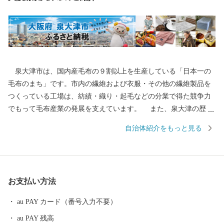
泉大津市は、国内産毛布の９割以上を生産している「日本一の
毛布のまち」です。市内の繊維および衣服・その他の繊維製品を
つくっている工場は、紡績・織り・起毛などの分業で得た競争力
でもって毛布産業の発展を支えています。 また、泉大津の歴史
は古く、奈良時代には府中におかれた国の役所の外港として栄え
自治体紹介をもっと見る
ていました。交通の要として人の往来も多く、随筆や紀行の中に
も、「小津の泊」「小津の浦なる岸の松原」「大津の浦」の名で
登場する名勝の地です。 昭和17年4月1日に市制を施行、泉大津
市と改称。大阪府の南部に位置し、北部・東部は高石市と和泉
お支払い方法
市、南部は大津川を境として泉北郡忠岡町と隣接しています。西
北部は大阪湾に面し、はるかに六甲山、淡路島を望むことができ
au PAY カード（番号入力不要）
ます。市内全域がほぼ平坦で、市街化区域になっています。
au PAY 残高