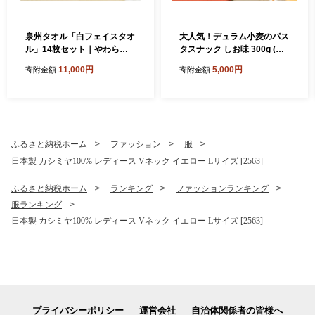
泉州タオル「白フェイスタオ
大人気！デュラム小麦のパス
ル」14枚セット｜やわらか
タスナック しお味 300g (約5
フェイスタオル セット 吸水
4個装) | お菓子 スナック菓子
11,000円
5,000円
寄附金額
寄附金額
性 普段使い 泉州タオル [381
個包装 パスタ スナック 塩味
0]
しお味 おやつ おつまみ 晩酌
おかし スナック菓子 詰め合
わせ[4641]
ふるさと納税ホーム
ファッション
服
日本製 カシミヤ100% レディース Vネック イエロー Lサイズ [2563]
ふるさと納税ホーム
ランキング
ファッションランキング
服ランキング
日本製 カシミヤ100% レディース Vネック イエロー Lサイズ [2563]
プライバシーポリシー
運営会社
自治体関係者の皆様へ