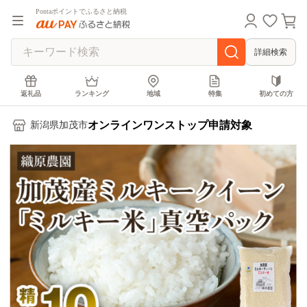
Pontaポイントでふるさと納税
詳細検索
返礼品
ランキング
地域
特集
初めての方
オンラインワンストップ申請対象
新潟県加茂市