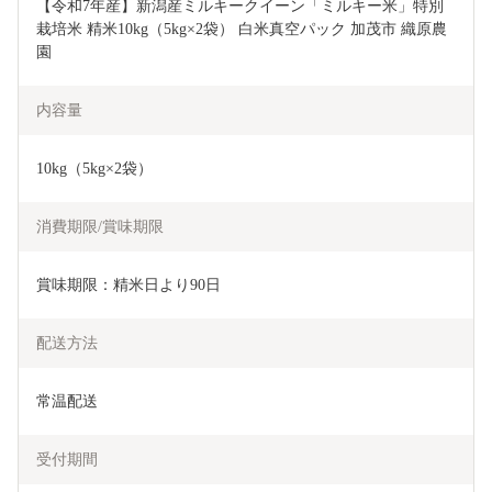
【令和7年産】新潟産ミルキークイーン「ミルキー米」特別
栽培米 精米10kg（5kg×2袋） 白米真空パック 加茂市 織原農
園
内容量
10kg（5kg×2袋）
消費期限/賞味期限
賞味期限：精米日より90日
配送方法
常温配送
受付期間