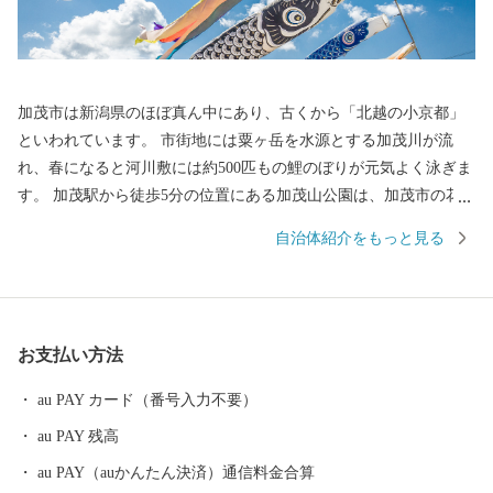
加茂市は新潟県のほぼ真ん中にあり、古くから「北越の小京都」
といわれています。 市街地には粟ヶ岳を水源とする加茂川が流
れ、春になると河川敷には約500匹もの鯉のぼりが元気よく泳ぎま
す。 加茂駅から徒歩5分の位置にある加茂山公園は、加茂市の花
「ユキツバキ」の群生地として知られ、園内の加茂山リス園で
自治体紹介をもっと見る
は、シマリスたちが可愛くかけまわります。 また、木工のまちと
しても知られる加茂市は、日本有数の桐たんすの生産地です。そ
の伝統と優れた品質は大切に受け継がれ、近年は現代のライフス
タイルに調和した製品づくりも行われています。 その他にも、繊
お支払い方法
維や電気器具、機械、金属、皮革製品、食品などの産業が地域を
支え、発展を続けています。
au PAY カード（番号入力不要）
au PAY 残高
au PAY（auかんたん決済）通信料金合算