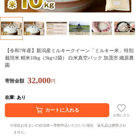
【令和7年産】新潟産ミルキークイーン「ミルキー米」特別
栽培米 精米10kg（5kg×2袋） 白米真空パック 加茂市 織原農
園
32,000
寄附金額
円
在庫: あり
お気に入り
現在お住まいの自治体へ寄附申込いただいた場合、返礼品は贈答され
ません。