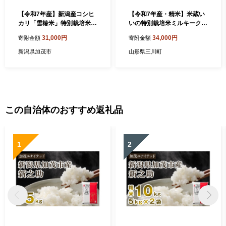
【令和7年産】新潟産コシヒ
【令和7年産・精米】米蔵い
カリ「雪椿米」特別栽培米
いの特別栽培米ミルキークイ
精米10kg （5kg×2袋）《順
ーン10kg（5kg×2袋）
31,000円
34,000円
寄附金額
寄附金額
次出荷》 白米真空パック 従
来品種コシヒカリ 加茂市 織
新潟県加茂市
山形県三川町
原農園
この自治体のおすすめ返礼品
1
2