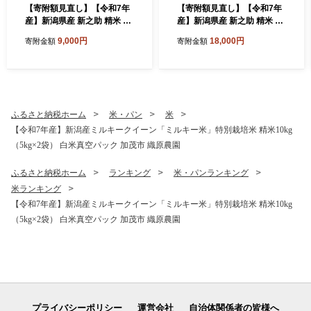
【寄附額見直し】【令和7年
【寄附額見直し】【令和7年
産】新潟県産 新之助 精米 5k
産】新潟県産 新之助 精米 10
g（5kg×1袋）《順次出荷》
kg（5kg×2袋）《順次出荷》
9,000円
18,000円
寄附金額
寄附金額
東京・南青山の料亭で使用さ
東京・南青山の料亭で使用さ
れる極上米 加茂市 加茂ユナ
れる極上米 加茂市 加茂ユナ
イテッド
イテッド
ふるさと納税ホーム
米・パン
米
【令和7年産】新潟産ミルキークイーン「ミルキー米」特別栽培米 精米10kg
（5kg×2袋） 白米真空パック 加茂市 織原農園
ふるさと納税ホーム
ランキング
米・パンランキング
米ランキング
【令和7年産】新潟産ミルキークイーン「ミルキー米」特別栽培米 精米10kg
（5kg×2袋） 白米真空パック 加茂市 織原農園
プライバシーポリシー
運営会社
自治体関係者の皆様へ