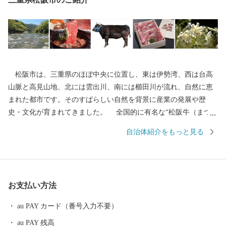
松阪市は、三重県のほぼ中央に位置し、東は伊勢湾、西は台高
山脈と高見山地、北には雲出川、南には櫛田川が流れ、自然に恵
まれた都市です。そのすばらしい自然を背景に産業の発展や歴
史・文化が育まれてきました。 全国的に有名な“松阪牛（まつさ
かうし）”をはじめとする誇り高き特産品や江戸時代の面影をその
自治体紹介をもっと見る
まま残す御城番屋敷、国内最大の船形埴輪など歴史ロマンにあふ
れ、多くの歴史街道が交差しています。 松阪市では、「子育て
がしやすい」「安心して生活ができる」「働く場がある」など、
さまざまな観点から良いまちだと感じることのできる取り組みを
お支払い方法
進めています。 １０年後の将来像「ここに住んで良かっ
た・・・みんな大好き松阪市」を実現するため頑張っていきます
au PAY カード（番号入力不要）
ので、「ふるさと納税」制度を通じて、ぜひ皆さまの応援をよろ
au PAY 残高
しくお願いいたします。