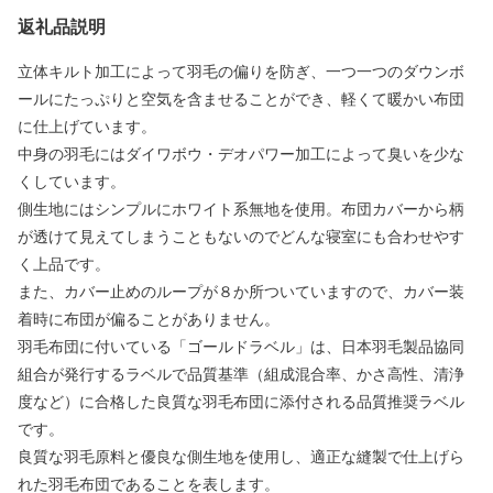
返礼品説明
立体キルト加工によって羽毛の偏りを防ぎ、一つ一つのダウンボ
ールにたっぷりと空気を含ませることができ、軽くて暖かい布団
に仕上げています。
中身の羽毛にはダイワボウ・デオパワー加工によって臭いを少な
くしています。
側生地にはシンプルにホワイト系無地を使用。布団カバーから柄
が透けて見えてしまうこともないのでどんな寝室にも合わせやす
く上品です。
また、カバー止めのループが８か所ついていますので、カバー装
着時に布団が偏ることがありません。
羽毛布団に付いている「ゴールドラベル」は、日本羽毛製品協同
組合が発行するラベルで品質基準（組成混合率、かさ高性、清浄
度など）に合格した良質な羽毛布団に添付される品質推奨ラベル
です。
良質な羽毛原料と優良な側生地を使用し、適正な縫製で仕上げら
れた羽毛布団であることを表します。