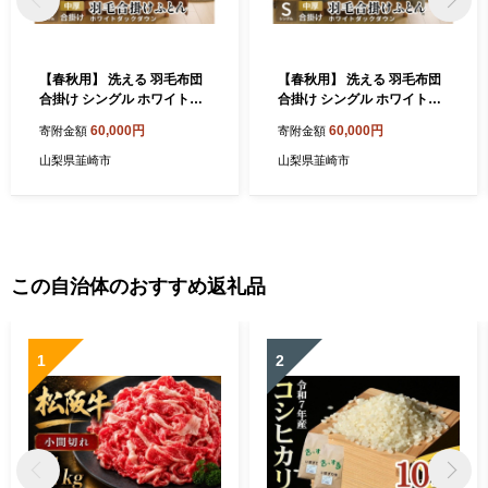
【春秋用】 洗える 羽毛布団
【春秋用】 洗える 羽毛布団
合掛け シングル ホワイトダ
合掛け シングル ホワイトダ
ックダウン85% 0.8kg 無地
ックダウン85% 0.8kg 無地
60,000円
60,000円
寄附金額
寄附金額
ブラウン 中厚 春用 秋用 [川
グレー 中厚 春用 秋用 [川村
村羽毛 山梨県 韮崎市 20745
羽毛 山梨県 韮崎市 2074548
山梨県韮崎市
山梨県韮崎市
413] 合い掛け 軽い羽毛 布団
3] 合い掛け 軽い羽毛 布団 コ
コインランドリー 掛け布団
インランドリー 掛け布団 ダ
ダウンかけ布団 ふとん 羽毛
ウンかけ布団 ふとん 羽毛ふ
ふとん 合掛け布団 エクセル
とん 合掛け布団 エクセルゴ
ゴールドラベル
ールドラベル
この自治体のおすすめ返礼品
1
2