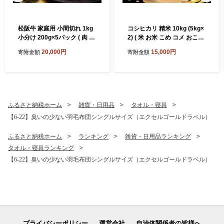
松阪牛 家庭用 小間切れ 1kg
コシヒカリ 精米 10kg (5kg×
小分け 200g×5パック ( 肉 牛
2) ( 米 お米 こめ コメ おこめ
肉 ブランド牛 高級 和牛 国産
白米 精米 こしひかり コシヒ
20,000円
15,000円
寄附金額
寄附金額
牛 松阪牛 松坂牛 小間切れ こ
カリ 令和7年産コシヒカリ 松
ま切れ 細切れ 牛肉 切り落と
阪産コシヒカリ 三重県 松阪
し 松阪牛1kg 松阪牛切り落
市)【002109A】
とし 小分け 牛肉 1kg 冷凍 人
気 おすすめ ランキング 三重
県 松阪市 松阪牛 2万円 ) 【0
ふるさと納税ホーム
雑貨・日用品
タオル・寝具
02361A】
【6-22】臭いの少ない羽毛布団シングルサイズ（エクセルゴールドラベル）
ふるさと納税ホーム
ランキング
雑貨・日用品ランキング
タオル・寝具ランキング
【6-22】臭いの少ない羽毛布団シングルサイズ（エクセルゴールドラベル）
プライバシーポリシー
運営会社
自治体関係者の皆様へ