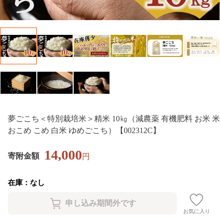
夢ごこち＜特別栽培米＞精米 10㎏（減農薬 有機肥料 お米 米
おこめ こめ 白米 ゆめごこち）【002312C】
14,000
寄附金額
円
在庫：なし
お気に入り