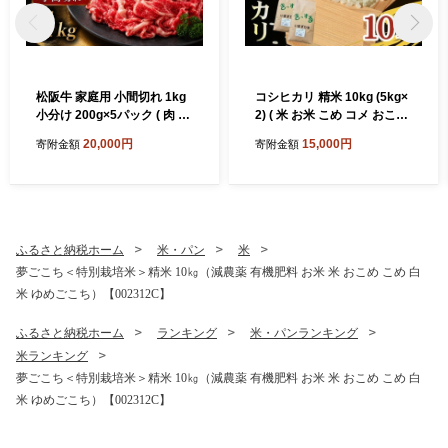
松阪牛 家庭用 小間切れ 1kg
コシヒカリ 精米 10kg (5kg×
小分け 200g×5パック ( 肉 牛
2) ( 米 お米 こめ コメ おこめ
肉 ブランド牛 高級 和牛 国産
白米 精米 こしひかり コシヒ
20,000円
15,000円
寄附金額
寄附金額
牛 松阪牛 松坂牛 小間切れ こ
カリ 令和7年産コシヒカリ 松
ま切れ 細切れ 牛肉 切り落と
阪産コシヒカリ 三重県 松阪
し 松阪牛1kg 松阪牛切り落
市)【002109A】
とし 小分け 牛肉 1kg 冷凍 人
気 おすすめ ランキング 三重
県 松阪市 松阪牛 2万円 ) 【0
ふるさと納税ホーム
米・パン
米
02361A】
夢ごこち＜特別栽培米＞精米 10㎏（減農薬 有機肥料 お米 米 おこめ こめ 白
米 ゆめごこち）【002312C】
ふるさと納税ホーム
ランキング
米・パンランキング
米ランキング
夢ごこち＜特別栽培米＞精米 10㎏（減農薬 有機肥料 お米 米 おこめ こめ 白
米 ゆめごこち）【002312C】