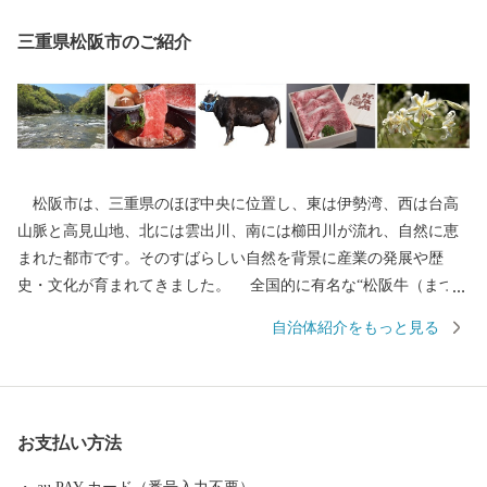
三重県松阪市のご紹介
松阪市は、三重県のほぼ中央に位置し、東は伊勢湾、西は台高
山脈と高見山地、北には雲出川、南には櫛田川が流れ、自然に恵
まれた都市です。そのすばらしい自然を背景に産業の発展や歴
史・文化が育まれてきました。 全国的に有名な“松阪牛（まつさ
かうし）”をはじめとする誇り高き特産品や江戸時代の面影をその
自治体紹介をもっと見る
まま残す御城番屋敷、国内最大の船形埴輪など歴史ロマンにあふ
れ、多くの歴史街道が交差しています。 松阪市では、「子育て
がしやすい」「安心して生活ができる」「働く場がある」など、
さまざまな観点から良いまちだと感じることのできる取り組みを
お支払い方法
進めています。 １０年後の将来像「ここに住んで良かっ
た・・・みんな大好き松阪市」を実現するため頑張っていきます