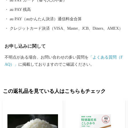
au PAY カード（番号入力不要）
ので、「ふるさと納税」制度を通じて、ぜひ皆さまの応援をよろ
au PAY 残高
しくお願いいたします。
au PAY（auかんたん決済）通信料金合算
クレジットカード決済（VISA、Master、JCB、Diners、AMEX）
お申し込みに関して
不明点がある場合、お問い合わせの多い質問を
「よくある質問（F
AQ）」
に掲載しておりますのでご確認ください。
この返礼品を見ている人はこちらもチェック