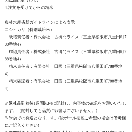
3.低温貯蔵（15℃）
4.注文を受けてからの精米
農林水産省新ガイドラインによる表示
コシヒカリ（特別栽培米）
栽培責任者：株式会社 古御門ライス（三重県松阪市八重田町7
88番地4）
確認責任者：株式会社 古御門ライス（三重県松阪市八重田町7
88番地4）
精米責任者：有限会社 田園（三重県松阪市八重田町788番地
4）
精米確認者：有限会社 田園（三重県松阪市八重田町788番地
4）
※返礼品到着後1週間以内に開封し、内容物の確認をお願いいたし
ます。（開封しても品質に影響はございません。）
※米袋での発送となります。(段ボール梱包ご希望の場合は備考欄
にご記入ください)