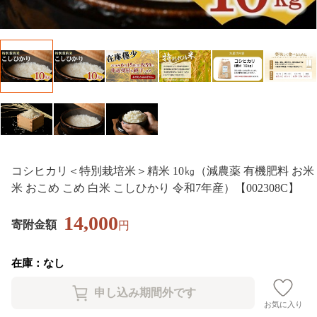
コシヒカリ＜特別栽培米＞精米 10㎏（減農薬 有機肥料 お米
米 おこめ こめ 白米 こしひかり 令和7年産）【002308C】
14,000
寄附金額
円
在庫：なし
お気に入り