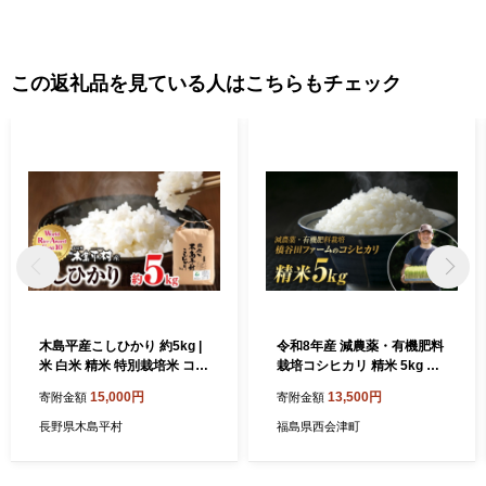
この返礼品を見ている人はこちらもチェック
木島平産こしひかり 約5kg |
令和8年産 減農薬・有機肥料
米 白米 精米 特別栽培米 コシ
栽培コシヒカリ 精米 5kg 米
ヒカリ こしひかり お米 おこ
お米 おこめ ご飯 ごはん 福島
15,000円
13,500円
寄附金額
寄附金額
め 減農薬 長野県 木島平村 信
県 西会津町 F4D-2471
州
長野県木島平村
福島県西会津町