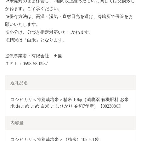
※未開封のまま保管し、2週間以上経ったものに関しては交換致し
かねます。ご了承ください。
※保存方法は、高温・湿気・直射日光を避け、冷暗所で保管をお
願いいたします。
※小分け、分づき指定対応いたしかねます。
※精米は「白米」となります。
提供事業者：有限会社 田園
ＴＥＬ：0598-58-0987
返礼品名
コシヒカリ＜特別栽培米＞精米 10㎏（減農薬 有機肥料 お米 
米 おこめ こめ 白米 こしひかり 令和7年産）【002308C】
内容量
コシヒカリ＜特別栽培米＞（精米）10kg×1袋