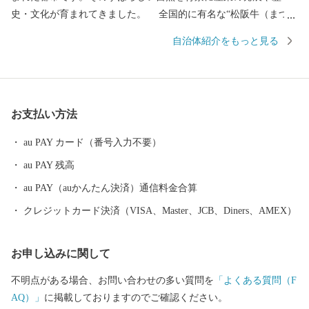
史・文化が育まれてきました。 全国的に有名な“松阪牛（まつさ
かうし）”をはじめとする誇り高き特産品や江戸時代の面影をその
自治体紹介をもっと見る
まま残す御城番屋敷、国内最大の船形埴輪など歴史ロマンにあふ
れ、多くの歴史街道が交差しています。 松阪市では、「子育て
がしやすい」「安心して生活ができる」「働く場がある」など、
さまざまな観点から良いまちだと感じることのできる取り組みを
お支払い方法
進めています。 １０年後の将来像「ここに住んで良かっ
た・・・みんな大好き松阪市」を実現するため頑張っていきます
au PAY カード（番号入力不要）
ので、「ふるさと納税」制度を通じて、ぜひ皆さまの応援をよろ
au PAY 残高
しくお願いいたします。
au PAY（auかんたん決済）通信料金合算
クレジットカード決済（VISA、Master、JCB、Diners、AMEX）
お申し込みに関して
不明点がある場合、お問い合わせの多い質問を
「よくある質問（F
AQ）」
に掲載しておりますのでご確認ください。