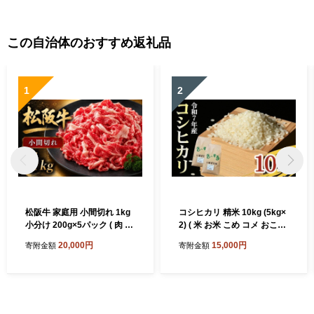
この自治体のおすすめ返礼品
1
2
松阪牛 家庭用 小間切れ 1kg
コシヒカリ 精米 10kg (5kg×
小分け 200g×5パック ( 肉 牛
2) ( 米 お米 こめ コメ おこめ
肉 ブランド牛 高級 和牛 国産
白米 精米 こしひかり コシヒ
20,000円
15,000円
寄附金額
寄附金額
牛 松阪牛 松坂牛 小間切れ こ
カリ 令和7年産コシヒカリ 松
ま切れ 細切れ 牛肉 切り落と
阪産コシヒカリ 三重県 松阪
し 松阪牛1kg 松阪牛切り落
市)【002109A】
とし 小分け 牛肉 1kg 冷凍 人
気 おすすめ ランキング 三重
県 松阪市 松阪牛 2万円 ) 【0