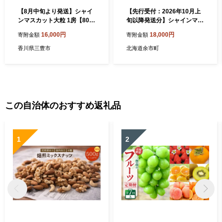
【8月中旬より発送】シャイ
【先行受付：2026年10月上
ンマスカット大粒 1房【800
旬以降発送分】シャインマス
g以上】【糖度17度以上】
カット 1房（600ｇ以上）
16,000円
18,000円
寄附金額
寄附金額
香川県三豊市
北海道余市町
この自治体のおすすめ返礼品
1
2