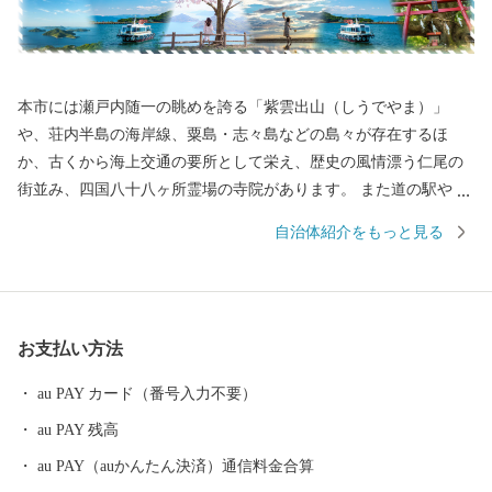
本市には瀬戸内随一の眺めを誇る「紫雲出山（しうでやま）」
や、荘内半島の海岸線、粟島・志々島などの島々が存在するほ
か、古くから海上交通の要所として栄え、歴史の風情漂う仁尾の
街並み、四国八十八ヶ所霊場の寺院があります。 また道の駅や温
泉などの交流施設や海・里・山の幸を活かしたマルシェも盛んに
自治体紹介をもっと見る
行われています。 近年ではSNSをきっかけに多くの人が訪れるよ
うになった父母ヶ浜（ちちぶがはま）ですが、その景観は古くか
ら地元の皆さんの手によって守られてきました。 ７つの町が合併
し誕生した三豊市では様々な文化、歴史が多様に存在していま
お支払い方法
す。 近年は国内のみならず海外からも多くのお客様が訪れていま
すが、三豊市をこれからもっと多くの方に知ってもらい、その魅
au PAY カード（番号入力不要）
力を感じてもらいたいと思います。
au PAY 残高
au PAY（auかんたん決済）通信料金合算