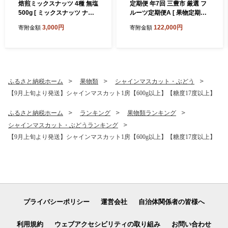
焙煎ミックスナッツ 4種 無塩
定期便 年7回 三豊市 厳選 フ
500g [ ミックスナッツ ナッ
ルーツ定期便A [ 果物定期便
ツ アーモンド くるみ カシュ
フルーツ定期便 定期配送 産
3,000円
122,000円
寄附金額
寄附金額
ーナッツ マカダミア 自家焙
地直送 旬フルーツ 季節の果
煎 焙煎ナッツ 無添加ナッツ
物 国産 贈答用 ギフト お取り
健康おやつ 健康習慣 大容量
寄せ 香川県 三豊市 苺 さぬき
ナッツ お取り寄せ おつまみ
ひめ デコポン 桃 もも シャイ
おやつ 食塩不使用派 ナッツ
ンマスカット みかん 柿 キウ
好き 人気返礼品 香川県 三豊
イ ]
ふるさと納税ホーム
果物類
シャインマスカット・ぶどう
市 本気モード ]
【9月上旬より発送】シャインマスカット1房【600g以上】【糖度17度以上】
ふるさと納税ホーム
ランキング
果物類ランキング
シャインマスカット・ぶどうランキング
【9月上旬より発送】シャインマスカット1房【600g以上】【糖度17度以上】
プライバシーポリシー
運営会社
自治体関係者の皆様へ
利用規約
ウェブアクセシビリティの取り組み
お問い合わせ