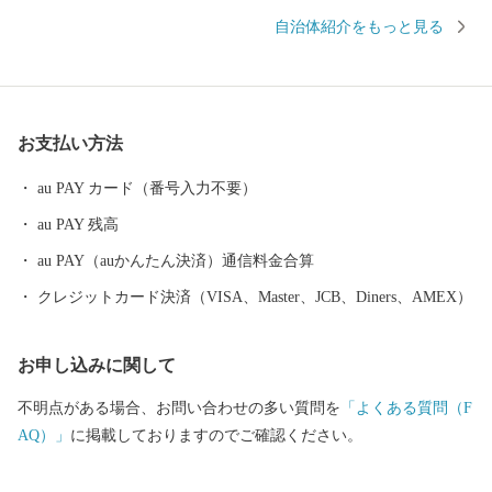
半数を超える約330種の野鳥が観測でき、風蓮湖、春国岱、長節湖
自治体紹介をもっと見る
などには毎年全国各地から多くの方がバードウォッチングに訪れ
ています。 その他、クルーズ体験やカヌー体験、フットパス、酪
農体験など、都会にはない自然を相手にする北海道ならではのア
クティビティも人気を呼んでいます。 また、根室市は「北方領土
お支払い方法
返還要求運動原点の地」として、これまで長きに渡り北方四島の
早期返還を願い、市民一丸となって世論の先頭に立ち、運動を展
au PAY カード（番号入力不要）
開しています。 まちの再生・発展のためには解決しなければなら
au PAY 残高
ない課題が非常に山積しています。 すこしづつまちの活性化を目
指し歩みを進めてまいりますので、今後の根室市にご注目くださ
au PAY（auかんたん決済）通信料金合算
い。
クレジットカード決済（VISA、Master、JCB、Diners、AMEX）
お申し込みに関して
不明点がある場合、お問い合わせの多い質問を
「よくある質問（F
AQ）」
に掲載しておりますのでご確認ください。