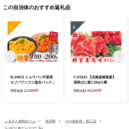
この自治体のおすすめ返礼品
1
2
B-24015 ミョウバン不使用
C-01023 【北海道根室産】
エゾバフンウニ塩水パック9
花咲がに姿1.2kg×1尾
0～100g×2P[11月上旬以降
23,000円
29,000円
寄附金額
寄附金額
発送]
ふるさと納税ホーム
魚貝類
その他魚貝・加工品
A-14151 銀だらカマ2.3kg