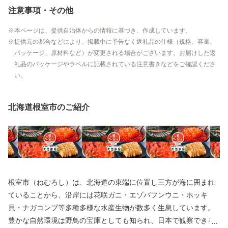
注意事項・その他
本ページは、提供自治体からの情報に基づき、作成しています。
提供元の都合などにより、掲載中に予告なく返礼品の仕様（規格、容量、
パッケージ、原材料など）が変更される場合がございます。お届けした返
礼品のパッケージやラベルに記載されている注意書きなどをご確認くださ
い。
北海道根室市のご紹介
根室市（ねむろし）は、北海道の東端に位置し三方が海に囲まれ
ていることから、沿岸には花咲ガニ・エゾバフンウニ・ホッキ
貝・ナガコンブ等多種多様な水産生物が数多く生息しています。
豊かな自然環境は野鳥の宝庫としても知られ、日本で観察できる