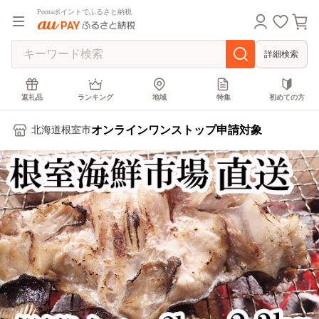
Pontaポイントでふるさと納税
詳細検索
返礼品
ランキング
地域
特集
初めての方
オンラインワンストップ申請対象
北海道根室市