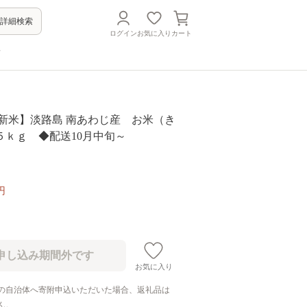
詳細検索
ログイン
お気に入り
カート
方
 新米】淡路島 南あわじ産 お米（き
５ｋｇ ◆配送10月中旬～
円
お気に入り
の自治体へ寄附申込いただいた場合、返礼品は
ん。