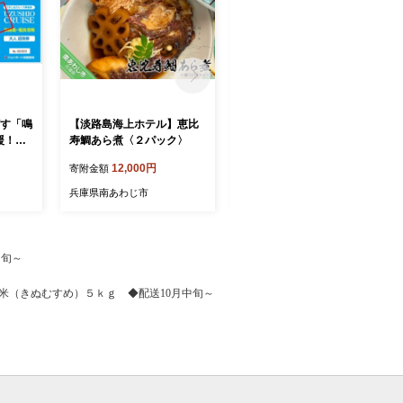
ざす「鳴
【淡路島海上ホテル】恵比
【淡路島海上ホテル】天然
援！！●
寿鯛あら煮〈２パック〉
はもすきセット4人前 ◆配
クルー
送6/1～9/15
12,000円
76,000円
寄附金額
寄附金額
１０枚
兵庫県南あわじ市
兵庫県南あわじ市
中旬～
お米（きぬむすめ）５ｋｇ ◆配送10月中旬～