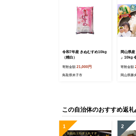
令和7年産 きぬむすめ10kg
岡山県産 特A「 きぬむすめ
（精白）
」10kg
送
21,000円
寄附金額
寄附金額
鳥取県米子市
岡山県勝
この自治体のおすすめ返礼
1
2