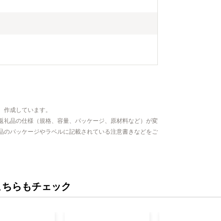
、作成しています。
返礼品の仕様（規格、容量、パッケージ、原材料など）が変
品のパッケージやラベルに記載されている注意書きなどをご
こちらもチェック