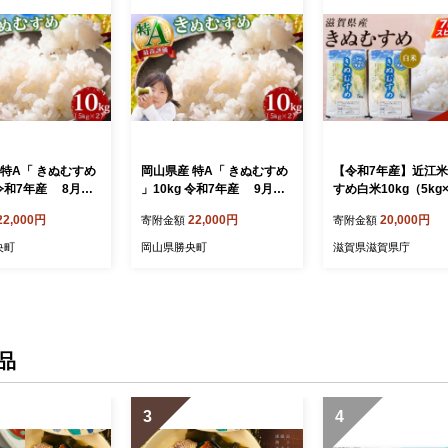
岡山県産 特A「 きぬむすめ
【令和7年産】近江
 令和7年産 8月発
」10kg 令和7年産 9月発
すめ白米10kg（5kg
送
22,000円
22,000円
20,000円
寄附金額
寄附金額
央町
岡山県勝央町
滋賀県滋賀県庁
品
3
4