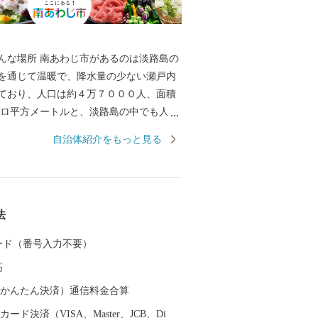
んな場所 南あわじ市があるのは淡路島の
を通じて温暖で、降水量の少ない瀬戸内
ており、人口は約４万７０００人、面積
キロ平方メートルと、淡路島の中でも人
最大の市。「島」といっても、島の両端
自治体紹介をもっと見る
っています。 神戸や大阪、四国からもア
く、高速バスだと、京阪神から約２時
から約１時間です。 そんな南あわじ市は
産物の産地として、その生産とＰＲに力
法
す。
 カード（番号入力不要）
高
（auかんたん決済）通信料金合算
ード決済（VISA、Master、JCB、Di