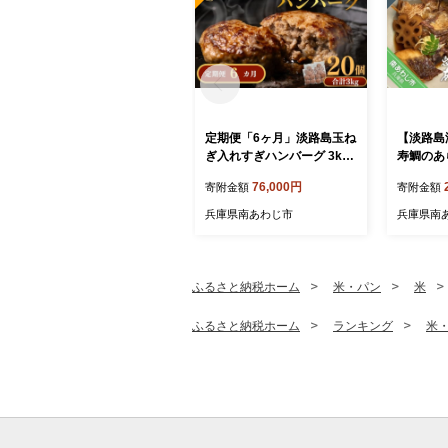
定期便「6ヶ月」淡路島玉ね
【淡路島
ぎ入れすぎハンバーグ 3kg
寿鯛のあ
（150ｇ×20個）冷凍
張りセッ
76,000円
寄附金額
寄附金額
兵庫県南あわじ市
兵庫県南
ふるさと納税ホーム
米・パン
米
ふるさと納税ホーム
ランキング
米