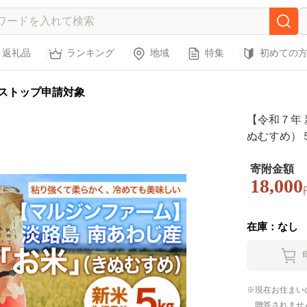
返礼品
ランキング
地域
特集
初めての
ストップ申請対象
【令和７年
ぬむすめ）
寄附金額
18,000
在庫：なし
現在お住まい
贈答されませ