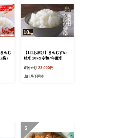
米きぬむ
【1回お届け】きぬむすめ
×2袋）
精米 10kg 令和7年度米
23,000円
寄附金額
山口県下関市
5
6