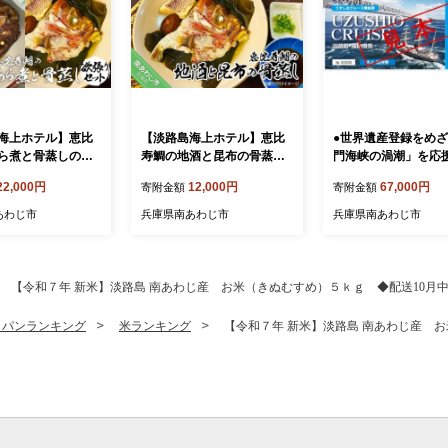
海上ホテル】恵比
【淡路島海上ホテル】恵比
●世界遺産登録をめ
ら煮と骨蒸しの欲
寿鯛の地酒と昆布の骨蒸し
門海峡の渦潮」を応
ト
〈2パック〉
福良港発「うずしお
22,000円
12,000円
67,000円
寄附金額
寄附金額
ズ乗船」無料招待券
（１０回分）
あわじ市
兵庫県南あわじ市
兵庫県南あわじ市
【令和７年 新米】淡路島 南あわじ産 お米（きぬむすめ）５ｋｇ ◆配送10月
・パンランキング
米ランキング
【令和７年 新米】淡路島 南あわじ産 