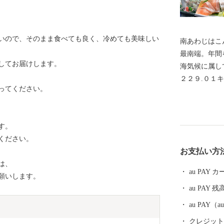
いので、そのまま食べても良く、冷めても美味しい
南あわじはこ
最南端。年間
してお届けします。
海気候に属し
２２９.０１
ってください。
口、面積とも
は橋とつなが
クセスしやす
す。
間。徳島方面
ください。
多彩な農畜水
お支払い方
を入れていま
は、
au PAY
でお願いします。
au PAY 残
au PAY
クレジットカ