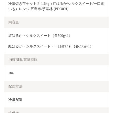
冷凍焼き芋セット 計1.6kg（紅はるか/シルクスイート/一口蜜
いも）レンジ 五島市/芋蔵林 [PDO001]
内容量
紅はるか・シルクスイート（各500g×1）
紅はるか・シルクスイート・一口蜜いも（各200g×1）
消費期限/賞味期限
1年
配送方法
冷凍配送