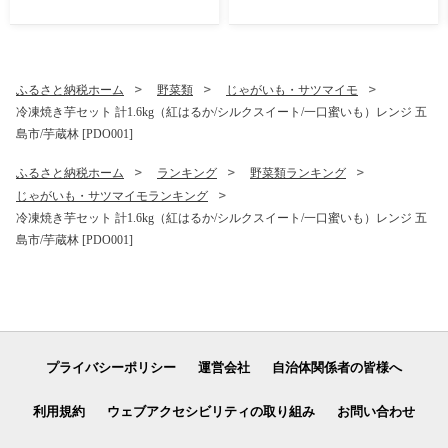
寿司 すし 鯖 さば 鮨 限定 お
ドライ
取り寄せ鯖寿司 さば サバ 国
産 魚 鯖 復活
ふるさと納税ホーム
野菜類
じゃがいも・サツマイモ
冷凍焼き芋セット 計1.6kg（紅はるか/シルクスイート/一口蜜いも）レンジ 五
島市/芋蔵林 [PDO001]
ふるさと納税ホーム
ランキング
野菜類ランキング
じゃがいも・サツマイモランキング
冷凍焼き芋セット 計1.6kg（紅はるか/シルクスイート/一口蜜いも）レンジ 五
島市/芋蔵林 [PDO001]
プライバシーポリシー
運営会社
自治体関係者の皆様へ
利用規約
ウェブアクセシビリティの取り組み
お問い合わせ