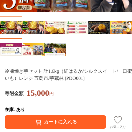
冷凍焼き芋セット 計1.6kg（紅はるか/シルクスイート/一口蜜
いも）レンジ 五島市/芋蔵林 [PDO001]
15,000
寄附金額
円
在庫: あり
お気に入り