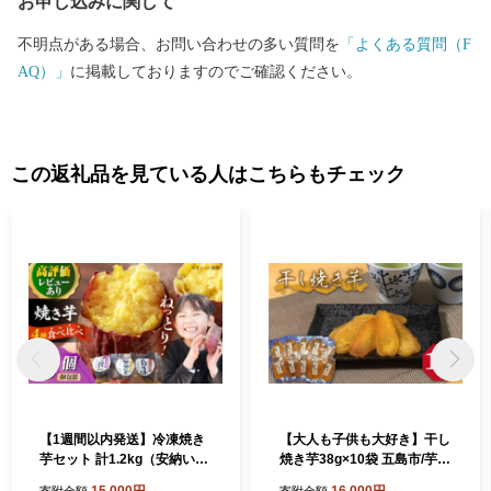
お申し込みに関して
不明点がある場合、お問い合わせの多い質問を
「よくある質問（F
AQ）」
に掲載しておりますのでご確認ください。
この返礼品を見ている人はこちらもチェック
【1週間以内発送】冷凍焼き
【大人も子供も大好き】干し
芋セット 計1.2kg（安納いも/
焼き芋38g×10袋 五島市/芋蔵
紅はるか/シルクスイート/一
林[PDO004] いも 甘い 干し
15,000円
16,000円
寄附金額
寄附金額