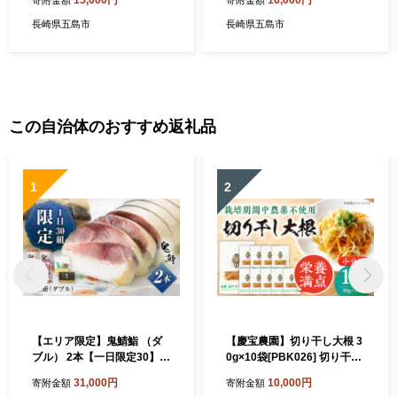
口蜜いも）レンジ 五島市/芋
芋
蔵林 [PDO002]スピード発送
長崎県五島市
長崎県五島市
最速発送 最短発送
この自治体のおすすめ返礼品
1
2
【エリア限定】鬼鯖鮨 （ダ
【慶宝農園】切り干し大根 3
ブル） 2本【一日限定30】
0g×10袋[PBK026] 切り干し
【指定日必須】【贈答不可】
大根 切干大根 きりぼしだい
31,000円
10,000円
寄附金額
寄附金額
五島市/三井楽水産[PBP002]
こん 小分け 野菜 乾物 乾燥