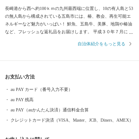
長崎港から西へ約100ｋｍの九州最西端に位置し、10の有人島と53
の無人島から構成されている五島市には、椿、教会、再生可能エ
ネルギーなど魅力がいっぱい！ 鮮魚、五島牛、美豚、地鶏や椿油
など、フレッシュな返礼品をお届けします。 平成３０年７月には
「長崎と天草地方の潜伏キリシタン関連遺産」が世界遺産に登録
自治体紹介をもっと見る
されました。 五島市には「久賀島の集落」と「奈留の江上集落」
の２つの構成資産があります。 厳しい禁教期を生き抜いた信徒を
見守ってきた教会が、今でも静かに佇んでいます。
お支払い方法
au PAY カード（番号入力不要）
au PAY 残高
au PAY（auかんたん決済）通信料金合算
クレジットカード決済（VISA、Master、JCB、Diners、AMEX）