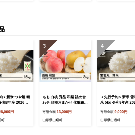
品
3
4
約＞新米 つや姫 精
もも 白桃 秀品 和梨 詰め合
＜先行予約＞新米 雪
 令和8年産 2026年
わせ 品種おまかせ 化粧箱入
米 5kg 令和8年産 2
産 11月中旬〜11
り 3kg フルーツ 果物 アソ
山形県産 10月上旬〜
28,000円
13,000円
9,000円
寄附金額
寄附金額
順次発送 tf-tssx
ート 2026年産 令和8年産 山
旬に順次発送 tf-ywsx
形県産 送料無料 ns-fshnx3
f
辺町
山形県山辺町
山形県山辺町
※沖縄・離島への配送不可