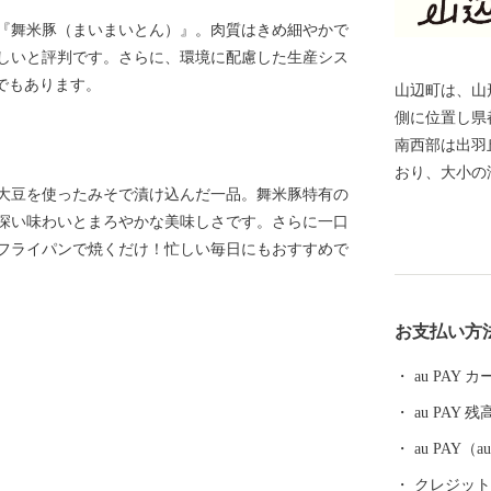
『舞米豚（まいまいとん）』。肉質はきめ細やかで
しいと評判です。さらに、環境に配慮した生産シス
でもあります。
山辺町は、⼭
側に位置し県
南⻄部は出⽻
おり、⼤小の
大豆を使ったみそで漬け込んだ一品。舞米豚特有の
が美しい⾃然
深い味わいとまろやかな美味しさです。さらに一口
は市街地を形
フライパンで焼くだけ！忙しい毎日にもおすすめで
らかな東傾斜
の寒暖差や肥
んとなってい
お支払い方
au PAY
au PAY 残
au PAY
クレジットカ