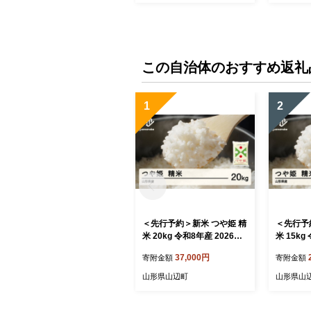
この自治体のおすすめ返礼
1
2
＜先行予約＞新米 つや姫 精
＜先行予
米 20kg 令和8年産 2026年
米 15kg
産 山形県産 10月中旬〜10
産 山形県
37,000円
寄附金額
寄附金額
月下旬頃に順次発送 tf-tssx
月下旬頃に
b20-10s
b15-11s
山形県山辺町
山形県山