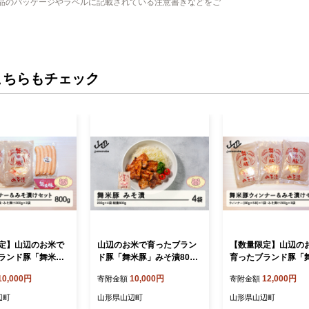
品のパッケージやラベルに記載されている注意書きなどをご
こちらもチェック
定】山辺のお米で
山辺のお米で育ったブラン
【数量限定】山辺の
ランド豚「舞米
ド豚「舞米豚」みそ漬800g
育ったブランド豚「
ンナー＆みそ漬け
（200g×4）セット F20A-2
豚」ウィンナー＆み
10,000円
10,000円
12,000円
寄附金額
寄附金額
0g F20A-200
03
セット 1kg F20A-20
辺町
山形県山辺町
山形県山辺町