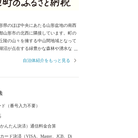
形県のほぼ中央にあたる⼭形盆地の南⻄
都⼭形市の北⻄に隣接しています。町の
丘陵の⼭々を擁する中⼭間地域となって
湖沼が点在する緑豊かな森林や湧⽔など
景観をつくりだしています。町の北東部
自治体紹介をもっと見る
成し、南北に流れる須川に向かってなだ
となっており、市街地周辺では盆地特有
沃な土壌を活かした稲作や果樹栽培が盛
ます。
法
 カード（番号入力不要）
高
（auかんたん決済）通信料金合算
ード決済（VISA、Master、JCB、Di