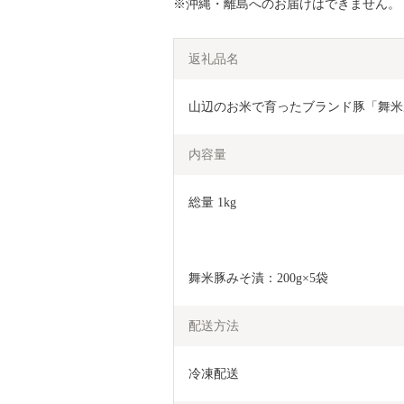
※沖縄・離島へのお届けはできません。
返礼品名
山辺のお米で育ったブランド豚「舞米豚」みそ
内容量
総量 1kg
舞米豚みそ漬：200g×5袋
配送方法
冷凍配送