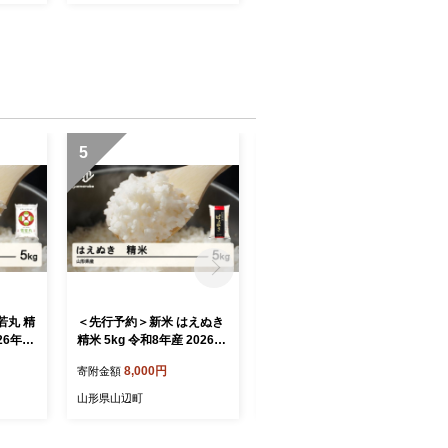
5
6
若丸 精
＜先行予約＞新米 はえぬき
ヤマノベ牛乳ジェラート ヤ
026年産
精米 5kg 令和8年産 2026年
マキチ味噌ジェラートセッ
10月中
産 山形県産 10月上旬〜10
ト 10個入 山形県 山辺町 yk-
8,000円
20,000円
寄附金額
寄附金額
b5-10
月中旬頃に順次発送 tf-hasx
gesmm10
b5-10f
山形県山辺町
山形県山辺町