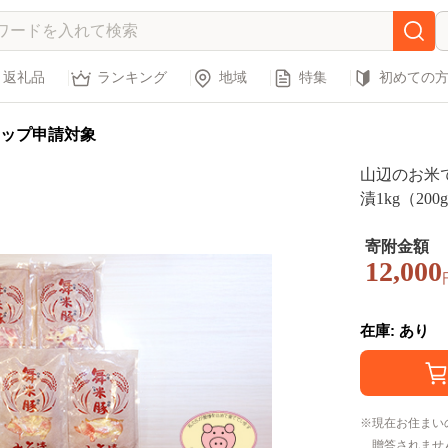
返礼品
ランキング
地域
特集
初めての
ップ申請対象
山辺のお米
漬1kg（200
寄附金額
12,000
在庫: あり
現在お住まい
贈答されませ