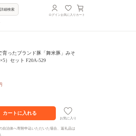
詳細検索
ログイン
お気に入り
カート
方
で育ったブランド豚「舞米豚」みそ
g×5）セット F20A-529
円
お気に入り
の自治体へ寄附申込いただいた場合、返礼品は
ん。