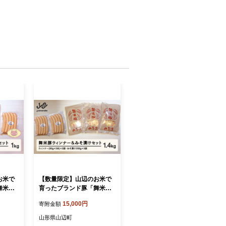
お米で
【数量限定】山辺のお米で
舞米
育ったブランド豚「舞米
そ漬け
豚」ウィンナー＆みそ漬け
15,000円
寄附金額
1
セット 1.4kg F20A-202
山形県山辺町