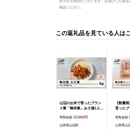
更される場合がございます。お届けした返礼
確認ください。
この返礼品を見ている人は
山辺のお米で育ったブラン
【数量限
ド豚「舞米豚」みそ漬1.2kg
育ったブ
（200g×6）セット F20A-2
豚」ウィ
15,000円
寄附金額
寄附金額
04
セット 80
山形県山辺町
山形県山