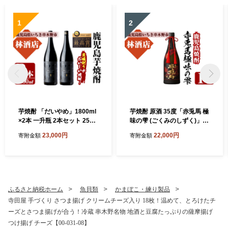
1
2
芋焼酎 「だいやめ」1800ml
芋焼酎 原酒 35度「赤兎馬 極
×2本 一升瓶 2本セット 25度
味の雫 (ごくみのしずく)」 7
鹿児島 本格芋焼酎 人気 だい
20ml 四合瓶 鹿児島 本格芋焼
23,000円
22,000円
寄附金額
寄附金額
やめハイボール 焼酎ハイボ
酎 【99-023-19】
ール 焼酎 フルーティー ライ
チ ダイヤメ DAIYAME 濵田
酒造 ギフト にも!【99-023-0
5】
ふるさと納税ホーム
魚貝類
かまぼこ・練り製品
寺田屋 手づくり さつま揚げ クリームチーズ入り 18枚！温めて、とろけたチ
ーズとさつま揚げが合う！冷蔵 串木野名物 地酒と豆腐たっぷりの薩摩揚げ
つけ揚げ チーズ【00-031-08】