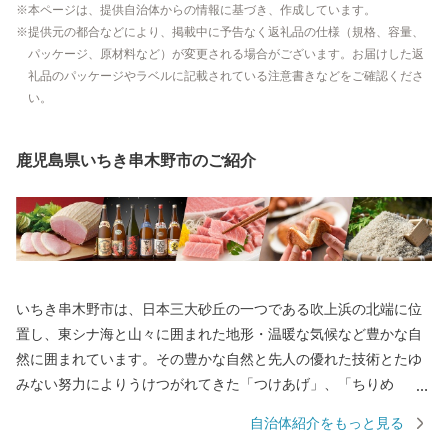
本ページは、提供自治体からの情報に基づき、作成しています。
提供元の都合などにより、掲載中に予告なく返礼品の仕様（規格、容量、
パッケージ、原材料など）が変更される場合がございます。お届けした返
礼品のパッケージやラベルに記載されている注意書きなどをご確認くださ
い。
鹿児島県いちき串木野市のご紹介
いちき串木野市は、日本三大砂丘の一つである吹上浜の北端に位
置し、東シナ海と山々に囲まれた地形・温暖な気候など豊かな自
然に囲まれています。その豊かな自然と先人の優れた技術とたゆ
みない努力によりうけつがれてきた「つけあげ」、「ちりめ
ん」、「まぐろ」、「焼酎」、「ぽんかん」、「サワーポメロ」
自治体紹介をもっと見る
などの特産品に恵まれ、「食」の豊かなまちとして発展してきて