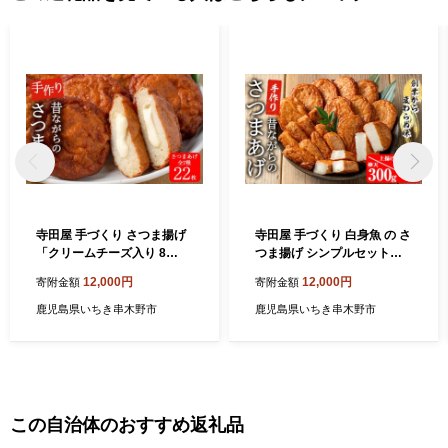
寺田屋 手づくり さつま揚げ
寺田屋 手づくり 白身魚 の さ
「クリームチーズ入り 8
つま揚げ シンプルセット
枚」、「上揚：4枚」、「季
（上揚げ・棒天）冷蔵 串木
12,000円
12,000円
寄附金額
寄附金額
節の野菜天：5種」詰め合わ
野名物 地酒と豆腐たっぷり
せ セット！温めて、とろけ
の薩摩揚げ つけ揚げ 練り物
鹿児島県いちき串木野市
鹿児島県いちき串木野市
たチーズとさつま揚げが合
【00-031-04】
う！冷蔵 串木野名物 地酒と
豆腐たっぷりの薩摩揚げ つ
け揚げ チーズ【00-031-09】
この自治体のおすすめ返礼品