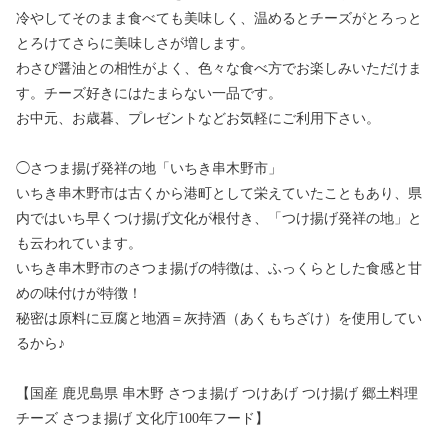
冷やしてそのまま食べても美味しく、温めるとチーズがとろっと
とろけてさらに美味しさが増します。
わさび醤油との相性がよく、色々な食べ方でお楽しみいただけま
す。チーズ好きにはたまらない一品です。
お中元、お歳暮、プレゼントなどお気軽にご利用下さい。
◯さつま揚げ発祥の地「いちき串木野市」
いちき串木野市は古くから港町として栄えていたこともあり、県
内ではいち早くつけ揚げ文化が根付き、「つけ揚げ発祥の地」と
も云われています。
いちき串木野市のさつま揚げの特徴は、ふっくらとした食感と甘
めの味付けが特徴！
秘密は原料に豆腐と地酒＝灰持酒（あくもちざけ）を使用してい
るから♪
【国産 鹿児島県 串木野 さつま揚げ つけあげ つけ揚げ 郷土料理
チーズ さつま揚げ 文化庁100年フード】