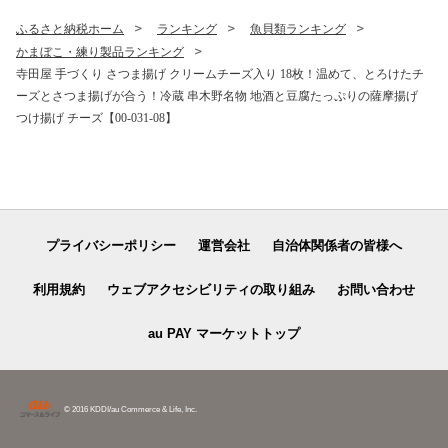
ふるさと納税ホーム
ランキング
魚貝類ランキング
かまぼこ・練り製品ランキング
寺田屋 手づくり さつま揚げ クリームチーズ入り 18枚！温めて、とろけたチ
ーズとさつま揚げが合う！冷蔵 串木野名物 地酒と豆腐たっぷりの薩摩揚げ
つけ揚げ チーズ【00-031-08】
プライバシーポリシー
運営会社
自治体関係者の皆様へ
利用規約
ウェブアクセシビリティの取り組み
お問い合わせ
au PAY マーケットトップ
© 2016 KDDI/au Commerce & Life, Inc.