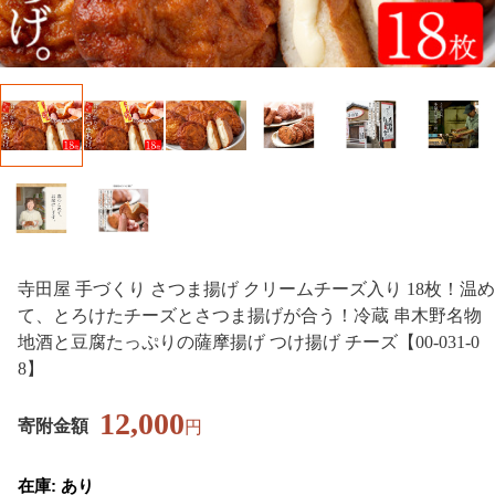
寺田屋 手づくり さつま揚げ クリームチーズ入り 18枚！温め
て、とろけたチーズとさつま揚げが合う！冷蔵 串木野名物
地酒と豆腐たっぷりの薩摩揚げ つけ揚げ チーズ【00-031-0
8】
12,000
寄附金額
円
在庫: あり