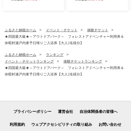
能性表示食品 茶カテキン ペ
わせ 人気 アソート お菓子ス
ットボトル 1箱 清涼飲料水
イーツ 食べ比べ 個包装 手作
飲料 愛媛県 西条市 送料無料
り 西条市 とらや
ふるさと納税ホーム
イベント・チケット
体験チケット
★四国最大級★～アウトドアパーク～ フォレストアドベンチャー利用券＆
休暇村瀬戸内東予日帰りご入浴券【大人2名様分】
ふるさと納税ホーム
ランキング
イベント・チケットランキング
体験チケットランキング
★四国最大級★～アウトドアパーク～ フォレストアドベンチャー利用券＆
休暇村瀬戸内東予日帰りご入浴券【大人2名様分】
プライバシーポリシー
運営会社
自治体関係者の皆様へ
利用規約
ウェブアクセシビリティの取り組み
お問い合わせ