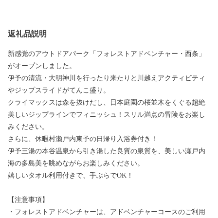
返礼品説明
新感覚のアウトドアパーク「フォレストアドベンチャー・西条」
がオープンしました。
伊予の清流・大明神川を行ったり来たりと川越えアクティビティ
やジップスライドがてんこ盛り。
クライマックスは森を抜けだし、日本庭園の桜並木をくぐる超絶
美しいジップラインでフィニッシュ！スリル満点の冒険をお楽し
みください。
さらに、休暇村瀬戸内東予の日帰り入浴券付き！
伊予三湯の本谷温泉から引き湯した良質の泉質を、美しい瀬戸内
海の多島美を眺めながらお楽しみください。
嬉しいタオル利用付きで、手ぶらでOK！
【注意事項】
・フォレストアドベンチャーは、アドベンチャーコースのご利用