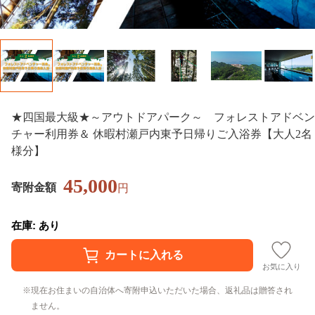
★四国最大級★～アウトドアパーク～ フォレストアドベン
チャー利用券＆ 休暇村瀬戸内東予日帰りご入浴券【大人2名
様分】
45,000
寄附金額
円
在庫: あり
お気に入り
現在お住まいの自治体へ寄附申込いただいた場合、返礼品は贈答され
ません。