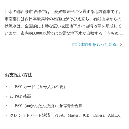
〇水の都西条市 西条市は、愛媛県東部に位置する地方都市です。
市南部には西日本最高峰の石鎚山がそびえ立ち、石鎚山系からの
伏流水は、全国的にも稀な広い被圧地下水の自噴地帯を形成して
います。市内約3,000カ所では良質な地下水が自噴する「うちぬ
き」という現象が見られ、市民の約半数が地下水で生活していま
自治体紹介をもっと見る
す。また日本一の生産量を誇るはだか麦や愛宕柿、春の七草、県
下一の収穫量を誇る水稲、ほうれん草、きゅうり、アスパラガス
など多様な農作物の一大産地であるとともに、非鉄金属、鉄鋼、
機械等の分野を中心に四国最大規模の工業地帯を形成していま
お支払い方法
す。他にも見どころとして、市内各所の神社で繰り広げられる秋
祭りには、150台を超えるだんじり、みこし、太鼓台が奉納されま
au PAY カード（番号入力不要）
す。勇ましい太鼓・鉦に合せて練り歩くさまは壮観です。さら
au PAY 残高
に、「新幹線生みの親」十河信二氏ゆかりの地に誕生した四国初
の鉄道博物館「四国鉄道文化館」があります。十河氏の功績を紹
au PAY（auかんたん決済）通信料金合算
介する記念館や観光案内、物産販売を行う観光交流センターを併
クレジットカード決済（VISA、Master、JCB、Diners、AMEX）
設しています。2017年開催の「愛顔（えがお）つなぐえひめ国
体」の山岳競技会場として使用された「石鎚クライミングパークS