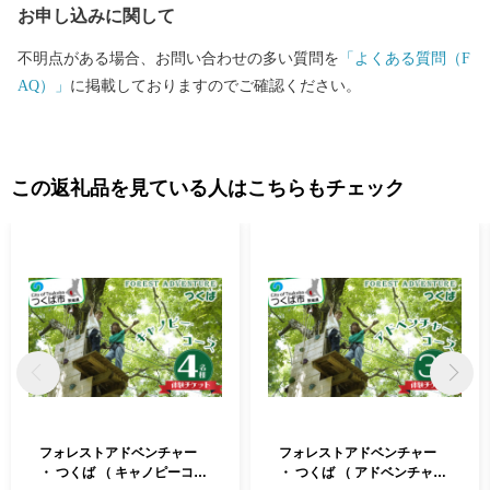
お申し込みに関して
AIJO」は、スポーツクライミングの競技別強化センターとして、J
OC（公益財団法人日本オリンピック委員会）から認定されまし
不明点がある場合、お問い合わせの多い質問を
「よくある質問（F
た。 〇ワクワク度日本一のまちづくりを目指して 2018日本ICT教
AQ）」
に掲載しておりますのでご確認ください。
育アワードを受賞した教育分野や福祉、健康、子育てなどの他分
野でICTを活用するスマートシティの構築をはじめ、起業型地域お
こし協力隊制度を活用してベンチャー企業の誘致・育成、市民や
企業から募った資金を市民活動に役立てる新たなローカルファン
この返礼品を見ている人はこちらもチェック
ドの構築、中四国地方の市町村で初の自治体シンクタンクの開設
など「人」と「仕事」の好循環を創出して「まち」の総合力を高
めることを目指したワクワク度日本一のまちづくりに取り組んで
います。
フォレストアドベンチャー
フォレストアドベンチャー
・ つくば （ キャノピーコー
・ つくば （ アドベンチャー