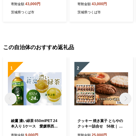
ス ） 4名様 体験チケット │
コース ） 3名様 体験チケッ
43,000円
43,000円
寄附金額
寄附金額
レジャーチケット アウトド
ト │ レジャーチケット アウ
ア スポーツ アスレチック 体
トドア スポーツ アスレチッ
茨城県つくば市
茨城県つくば市
験 チケット 体験チケット 茨
ク 体験 チケット 体験チケッ
城県 つくば市
ト 茨城県 つくば市
この自治体のおすすめ返礼品
1
2
綾鷹 濃い緑茶 650mlPET 24
クッキー 焼き菓子 とらやの
本入り 1ケース 愛媛県西条
クッキー詰合せ 56枚｜ 愛
市 ｜ お茶 緑茶 濃い 綾鷹 機
媛県西条市 クッキー 詰め合
9,000円
25,000円
寄附金額
寄附金額