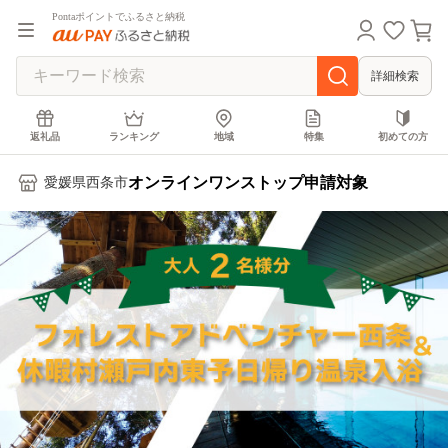
Pontaポイントでふるさと納税
詳細検索
返礼品
ランキング
地域
特集
初めての方
オンラインワンストップ申請対象
愛媛県西条市