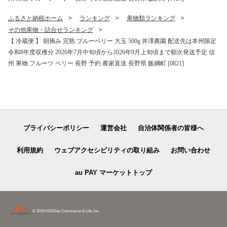
ふるさと納税ホーム
ランキング
果物類ランキング
その他果物・詰合せランキング
【 冷蔵便 】 朝摘み 完熟 ブルーベリー 大玉 500g 井澤農園 配送先は本州限定
令和8年度収穫分 2026年7月中旬頃から2026年9月上旬頃まで順次発送予定 信
州 果物 フルーツ ベリー 長野 予約 農家直送 長野県 飯綱町 [0821]
プライバシーポリシー
運営会社
自治体関係者の皆様へ
利用規約
ウェブアクセシビリティの取り組み
お問い合わせ
au PAY マーケットトップ
© 2016 KDDI/au Commerce & Life, Inc.