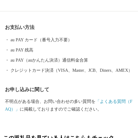
誇りある歴史を背景に果樹稲作を中心とした農業振興などに積極
的に取組み、現在、長野市のベッドタウンや北信地域の観光拠点
として、また、飯綱町産コシヒカリはもとより、りんごやももな
お支払い方法
ど果樹の一大産地として発展してきました。 大自然に囲まれ四
季を通じて魅力ある飯綱町に是非お立ち寄りください。
au PAY カード（番号入力不要）
au PAY 残高
au PAY（auかんたん決済）通信料金合算
クレジットカード決済（VISA、Master、JCB、Diners、AMEX）
お申し込みに関して
不明点がある場合、お問い合わせの多い質問を
「よくある質問（F
AQ）」
に掲載しておりますのでご確認ください。
この返礼品を見ている人はこちらもチェック