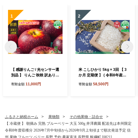
1
2
【 感謝りんご / 光センサー選
米 こしひかり 5kg × 3回 【 3
別品 】 りんご 秋映 訳あり 5
か月 定期便 】 ( 令和8年産 )
kg （ 12玉 〜 25玉 ） 交換保
山岸ファームのお米 沖縄県
11,000円
58,500円
寄附金額
寄附金額
証 ながの農業協同組合 2026
への配送不可 2026年10月上
年10月上旬頃から2026年10
旬頃から順次発送予定 コシ
月下旬頃まで順次発送予定
ヒカリ 白米 精米 お米 信州
令和8年度収穫分 傷 不揃い
予約 農家直送 長野県 飯綱町
リンゴ 林檎 果物 フルーツ 信
[2001]
州 長野 予約 長野県 飯綱町
ふるさと納税ホーム
果物類
その他果物・詰合せ
[1202]
【 冷蔵便 】 朝摘み 完熟 ブルーベリー 大玉 500g 井澤農園 配送先は本州限定
令和8年度収穫分 2026年7月中旬頃から2026年9月上旬頃まで順次発送予定 信
州 果物 フルーツ ベリー 長野 予約 農家直送 長野県 飯綱町 [0821]