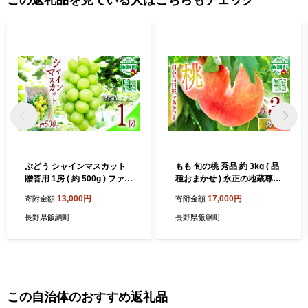
ぶどう シャインマスカット
もも 旬の桃 秀品 約 3kg ( 品
贈答用 1房 ( 約 500g ) ファー
種おまかせ ) 永正の地蔵尊神
ムトヤ 配送先は本州限定 20
谷農園 配送先は本州限定 20
13,000円
17,000円
寄附金額
寄附金額
26年9月中旬頃から2026年1
26年8月中旬頃から2026年9
0月上旬頃まで順次発送予定
月上旬頃まで順次発送予定
長野県飯綱町
長野県飯綱町
令和8年度収穫分 信州 果物
令和8年度収穫分 信州 果物
フルーツ ブドウ マスカット
フルーツ モモ 桃 長野 予約
葡萄 長野 予約 農家直送 長野
農家直送 長野県 飯綱町 [077
県 飯綱町 [0878]
2]
この自治体のおすすめ返礼品