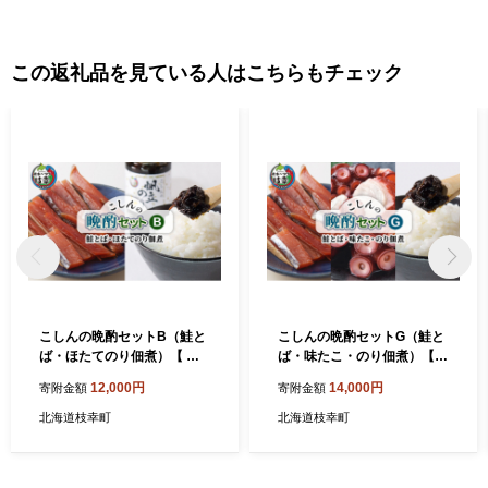
郵送を希望される場合は、お手数ですが「受領証明書（はが
き）」が届き次第、記載されている案内窓口までお申し付けくだ
さい。
この返礼品を見ている人はこちらもチェック
こしんの晩酌セットB（鮭と
こしんの晩酌セットG（鮭と
ば・ほたてのり佃煮）【 加
ば・味たこ・のり佃煮）【オ
工食品 魚貝類 缶詰 北海道 オ
ホーツク枝幸】【 魚貝類 加
12,000円
14,000円
寄附金額
寄附金額
ホーツク 枝幸 】
工食品 惣菜 レトルト のり 海
苔 タコ 北海道 オホーツク 枝
北海道枝幸町
北海道枝幸町
幸 】