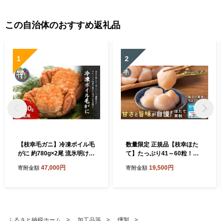
この自治体のおすすめ返礼品
1
2
【枝幸毛ガニ】冷凍ボイル毛
数量限定 正規品【枝幸ほた
がに 約780g×2尾 流氷明け
て】たっぷり41～60粒！旨
身入り抜群［壽綜合商事］【
味凝縮 冷凍ほたて貝柱 1kg
47,000円
19,500円
寄附金額
寄附金額
カニ 蟹 毛ガニ 毛がに 毛蟹
［プロも認めるオホーツクブ
かにみそ 蟹味噌 ボイル 茹で
ランド］枝幸漁協 【 刺身 魚
冷凍 北海道 オホーツク 枝幸
介 帆立 超目玉 魚貝類 貝類
】
海の幸 枝幸産 つまみ 肴 北海
道 オホーツク 枝幸 】
ふるさと納税ホーム
加工品等
燻製