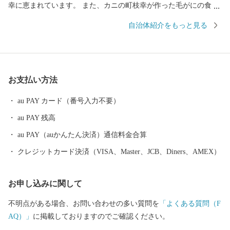
幸に恵まれています。 また、カニの町枝幸が作った毛がにの食べ
方講座『毛ガニ道場』をテキスト、動画でご用意しています。枝
自治体紹介をもっと見る
幸町ホームページでぜひご覧ください！ ■ワンストップ特例申請
のペーパーレス化について 当自治体では、持続可能な社会の実
現（SDGs）に向けたペーパーレス化の推進と、皆様からいただい
た貴重な寄附金を1円でも多く地域の未来を担う事業（子育て支援
お支払い方法
やまちづくりなど）へ直接還元するため、紙の申請書の一斉郵送
を廃止し、原則「ペーパーレス（オンライン）」での受付とさせ
au PAY カード（番号入力不要）
ていただいております。 ワンストップ特例申請を希望された方
au PAY 残高
には、後日、手続き方法を記載した**「受領証明書（圧着はが
き）」**をお送りいたします。はがきが届きましたら、以下のい
au PAY（auかんたん決済）通信料金合算
ずれかの方法でお手続きをお願い申し上げます。 1. オンライン
クレジットカード決済（VISA、Master、JCB、Diners、AMEX）
で申請する（推奨・最短1分） スマートフォンアプリ「IAM（ア
イアム）」を利用し、マイナンバーカードをかざすだけで、紙の
お申し込みに関して
提出や切手不要で即座に申請が完了します。 2. ご自身でダウン
ロードして郵送する 「ふるまど」等のサイトより申請書をダウ
不明点がある場合、お問い合わせの多い質問を
「よくある質問（F
ンロード・印刷し、添付書類を同封の上、自治体へ郵送してくだ
AQ）」
に掲載しておりますのでご確認ください。
さい。 ※ご自宅にプリンター等の印刷環境がなく、紙の申請書の