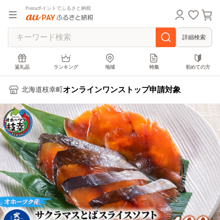
Pontaポイントでふるさと納税
詳細検索
返礼品
ランキング
地域
特集
初めての方
オンラインワンストップ申請対象
北海道枝幸町