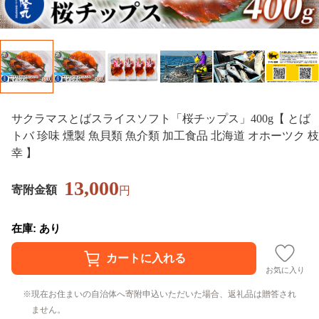
サクラマスとばスライスソフト「桜チップス」400g【 とば
トバ 珍味 燻製 魚貝類 魚介類 加工食品 北海道 オホーツク 枝
幸 】
13,000
寄附金額
円
在庫: あり
お気に入り
現在お住まいの自治体へ寄附申込いただいた場合、返礼品は贈答され
ません。