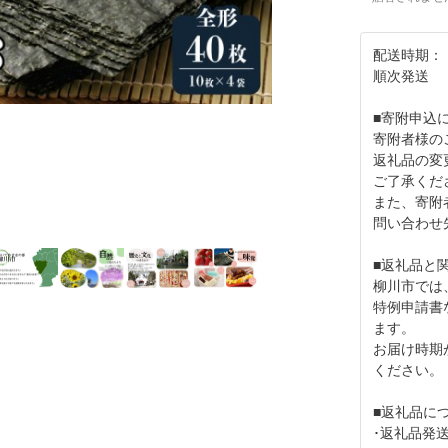
配送時期：
順次発送
■寄附申込
寄附者様の
返礼品の変
ご了承くだ
また、寄附
問い合わせ
■返礼品と
柳川市では
特例申請書
ます。
お届け時期
ください。
■返礼品に
･返礼品発