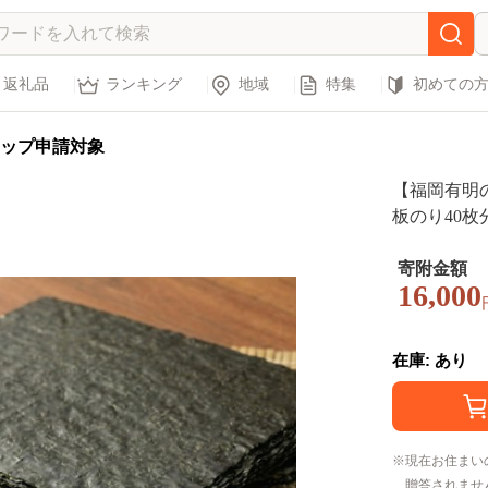
返礼品
ランキング
地域
特集
初めての
ップ申請対象
【福岡有明の
板のり40枚
ぎり おかず
り 海苔 の
寄附金額
16,000
RI nori 
味しいのり 
柳川市 海苔
在庫: あり
現在お住まい
贈答されませ