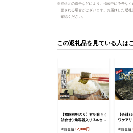
提供元の都合などにより、掲載中に予告なく
更される場合がございます。お届けした返礼
確認ください。
この返礼品を見ている人は
【福岡有明のり】有明育ち (
【合計8
詰合せ ) 角容器入り 3本セッ
ワケアリ
ト 海苔 板のり 塩のり 味付
海苔 全形 
12,000円
寄附金額
寄附金額
けのり 焼のり 美味しい海苔
袋 訳あり