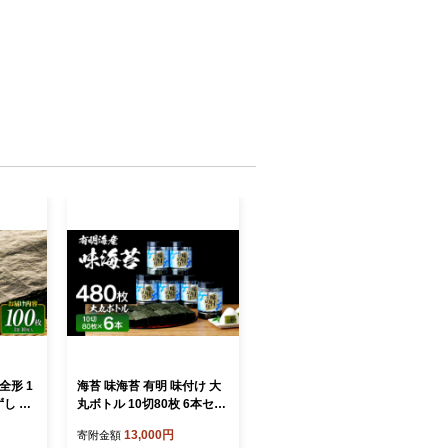
全形 1
海苔 味海苔 有明 味付け 大
ずし お
丸ボトル 10切80枚 6本セッ
RI no
ト のり 福岡有明のり お取
13,000円
寄附金額
 美味し
り寄せグルメ お取り寄せ 福