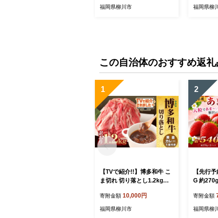
のり おにぎり おかず 惣菜
ずし お寿
福岡県柳川市
福岡県柳
美味しい海苔 人気海苔 有明
NORI n
のり 海苔 のり 巻きずし お
苔 美味し
寿司 おにぎり 弁当 NORI no
ぎり おか
ri 小分け 便利 夕食 人気のり
海苔 人気
ランチ 昼食 人気 美味しい
あり 規格
のり 焼きのり 名産海苔 巻
のり ラン
この自治体のおすすめ返礼
き寿司 福岡県 柳川市 海苔
しいのり
巻 のり巻き
巻き寿司
1
2
【TVで紹介!!】博多和牛 こ
【先行予
ま切れ 切り落とし1.2kg（3
G 約270
00g×4パック）黄金カレー
g いちご
10,000円
寄附金額
寄附金額
セット | 訳あり 牛肉 便利な
【2027
こま肉 肉じゃが カレー 小
3月下旬
福岡県柳川市
福岡県柳
分け 肉料理 ブランド牛肉