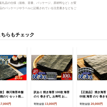
返礼品の仕様（規格、容量、パッケージ、原材料など）が変
品のパッケージやラベルに記載されている注意書きなどをご
こちらもチェック
5枚】 柳川海苔本舗
訳あり 焼き海苔 100枚 海苔
【正規品】 焼き海苔 
 焼のり セット焼き
のり 巻きずし お寿司 おに
00枚 海苔 のり 巻き
10枚×8袋 2.5枚×2
ぎり 弁当 NORI nori 有栄水
寿司 おにぎり 弁当 NO
17,000円
13,000円
20,000円
寄附金額
寄附金額
品 海苔 のり 巻き
産 焼き海苔 美味しい海苔
ri 有栄水産 焼き海苔