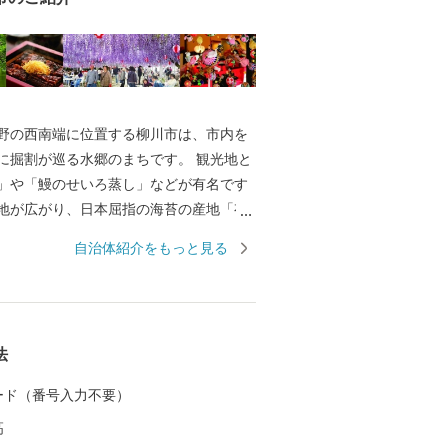
野の西南端に位置する柳川市は、市内を
に掘割が巡る水郷のまちです。 観光地と
」や「鰻のせいろ蒸し」などが有名です
地が広がり、日本屈指の海苔の産地「有
した農水産業が盛んなまちでもありま
自治体紹介をもっと見る
法
 カード（番号入力不要）
高