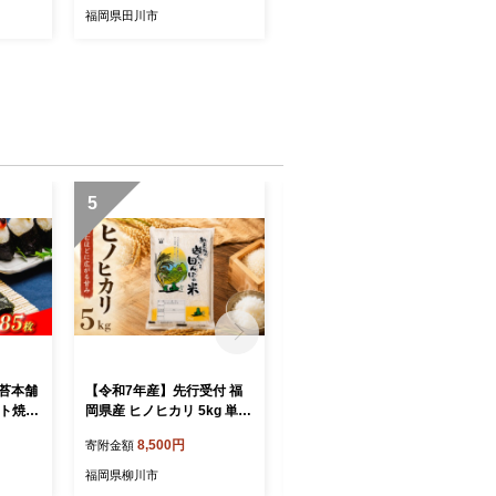
 おか
岡 お土産 九州 ご当地グル
福岡県田川市
 人気
メ 福岡土産 取り寄せ 福岡
県 食品 おつまみ 朝食 ごは
昼食 人
ん ふりかけ おにぎり おむ
きのり
すび 弁当 有明海 ノリ nori
人気のり
焼海苔 ご家庭用 食品 食卓
南知多
ご飯のお供 やきのり 手巻き
り本場
栄養 健康 ご飯 米 国産 巻き
りのり
ずし 惣菜 のり巻き おかず
人気
5
6
海苔本舗
【令和7年産】先行受付 福
【令和7年産】先行受付 福
ット焼き
岡県産 ヒノヒカリ 5kg 単品
岡県産 ヒノヒカリ 1kg 単品
.5枚×2
ひのひかり 福岡産 福岡 ふ
ひのひかり 福岡産 福岡 ふ
8,500円
2,500円
寄附金額
寄附金額
り 巻き
るさと納税 米 お米 江口農
るさと納税 米 お米 江口農
 弁当
産 柳川市産 白米 米 お米 こ
産 柳川市産 白米 米 お米 こ
福岡県柳川市
福岡県柳川市
 焼き海
め コメ ライス ご飯 ごはん
め コメ ライス ご飯 ごはん