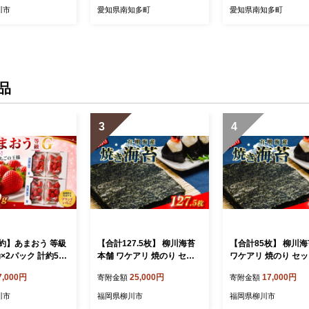
司 おにぎり 弁当
のり おにぎり おかず 惣菜
い海苔 のり おにぎり
川市
愛知県南知多町
愛知県南知多町
ori 有明海産 焼き海
美味しい海苔 人気海苔 訳あ
ず 惣菜 美味しい海苔
い海苔 のり おに
り 理由あり wakeari WAKE
海苔 個包装 小分け 便利 夕
ず 惣菜 美味しい
ARI 規格外 個包装 小分け
食 人気のり ランチ 
海苔 訳あり 理由
便利 夕食 人気のり ランチ
気 美味しいのり 焼
外 便利 夕食 人気
昼食 人気 美味しいのり 焼
名産海苔 巻き寿司 
チ 昼食 人気 美味
きのり 名産海苔 巻き寿司
美味いのり 愛知県 
品
 焼きのり 名産海苔
愛知県 南知多
激うま海苔 南知多の
 福岡県 柳川市
のり のり巻き 訳あ
訳あり海苔
3
4
約】あまおう 等級
【合計127.5枚】 柳川海苔
【合計85枚】 柳川
g×2パック 計約540
本舗 ワケアリ 焼のり セッ
ワケアリ 焼のり セ
 苺 果物 フルーツ
ト焼き海苔 全形 10枚×12袋
海苔 全形 10枚×8袋 2
7,000円
25,000円
17,000円
寄附金額
寄附金額
年2月上旬～2027年
2.5枚×3袋 訳あり品 海苔 の
袋 訳あり品 海苔 の
発送予定】
り 巻きずし お寿司 おにぎ
ずし お寿司 おにぎり
川市
福岡県柳川市
福岡県柳川市
り 弁当 NORI nori 有明海産
NORI nori 有明海産