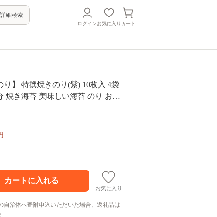
詳細検索
ログイン
お気に入り
カート
方
り】 特撰焼きのり(紫) 10枚入 4袋
分 焼き海苔 美味しい海苔 のり おに
 惣菜 美味しい海苔 人気海苔 有明の
り 巻きずし お寿司 おにぎり 弁当 NO
便利 夕食 人気のり ランチ 昼食 人気 美
円
焼きのり 名産海苔 巻き寿司 福岡県
巻 のり巻き
お気に入り
の自治体へ寄附申込いただいた場合、返礼品は
ん。