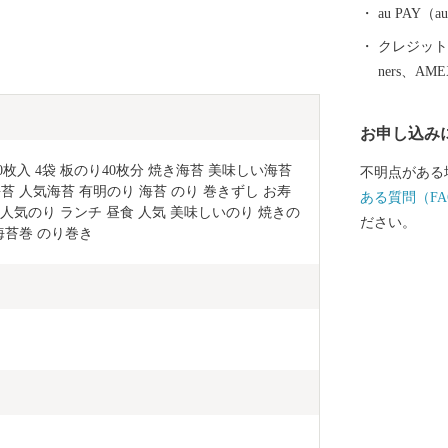
au PAY
クレジットカ
ners、AM
お申し込み
枚入 4袋 板のり40枚分 焼き海苔 美味しい海苔 
不明点がある
苔 人気海苔 有明のり 海苔 のり 巻きずし お寿
ある質問（FA
 夕食 人気のり ランチ 昼食 人気 美味しいのり 焼きの
ださい。
海苔巻 のり巻き