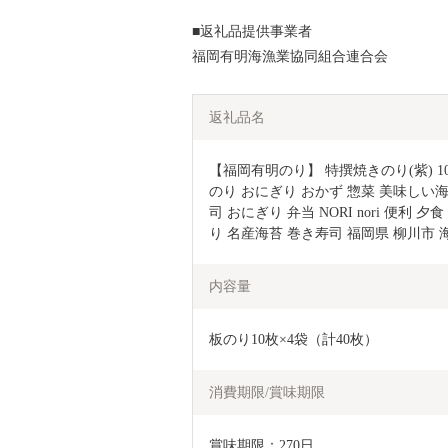
■返礼品提供事業者
福岡有明海漁業協同組合連合会
返礼品名
【福岡有明のり】 特撰焼きのり(紫) 10
のり おにぎり おかず 惣菜 美味しい海
司 おにぎり 弁当 NORI nori 便利
り 名産海苔 巻き寿司 福岡県 柳川市 
内容量
板のり10枚×4袋（計40枚）
消費期限/賞味期限
賞味期限：270日