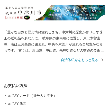
「豊かな自然と歴史情緒溢れるまち」中津川の歴史が作り出す珠
玉の返礼品をあなたに。 岐阜県の東南端に位置し、東は木曽山
脈、南は三河高原に囲まれ、中央を木曽川が流れる自然豊かなま
ちです。 古くは、東山道、中山道、飛騨街道などの交通の要衝と
して栄え、近年では中核工業団地の完成により、商工業都市とし
自治体紹介をもっと見る
て成長してきました。 一方、豊かな自然環境のなかで産出される
東濃桧は、伊勢神宮の式年遷宮で御神木として使用されるほど有
名です。 また、優れた農産物などを産出する農業地域でもあり、
地場産業の盛んな都市です。 そして、リニア中央新幹線の開業に
お支払い方法
伴い、市内にリニア岐阜県駅（仮称）が誕生します。 中津川市
は、今も昔も交通の要衝として、人、モノ、情報の行き交うまち
au PAY カード（番号入力不要）
として、これからも歴史を歩み続けていきますので、 応援をよろ
au PAY 残高
しくお願いいたします！ ■中津川市を代表する主な返礼品 ・「中