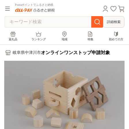
Pontaポイントでふるさと納税
詳細検索
返礼品
ランキング
地域
特集
初めての方
オンラインワンストップ申請対象
岐阜県中津川市