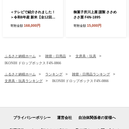
＜テレビで紹介されました！
御菓子所川上屋 謹製 ささめ
＞令和8年産 新米【全12回定
ささ栗 F4N-1895
期便】皇室献上米『銀の朏』
168,000円
15,000円
寄附金額
寄附金額
2kg 中津川市加子母産 栽培
期間中化学肥料不使用 お米
新米 精米 F4N-2889
ふるさと納税ホーム
雑貨・日用品
文房具・玩具
IKONIH ドロップボックス F4N-0866
ふるさと納税ホーム
ランキング
雑貨・日用品ランキング
文房具・玩具ランキング
IKONIH ドロップボックス F4N-0866
プライバシーポリシー
運営会社
自治体関係者の皆様へ