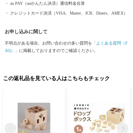
津川市発祥の栗きんとん」をはじめとする和菓子 ・地域で育まれ
au PAY（auかんたん決済）通信料金合算
た飛騨牛 ・清流が育む地酒 ・伊勢神宮式年遷宮の御神木としても
クレジットカード決済（VISA、Master、JCB、Diners、AMEX）
有名な木工製品 ・栽培に適した気候で栽培するシクラメン など
全国に誇る名産品をたくさん揃えました。 一つ一つのお礼の品に
お申し込みに関して
こだわりを持って掲載しております。 ぜひお時間のある時にじっ
くりお選びください 期間限定や数量限定のお礼の品もございます
不明点がある場合、お問い合わせの多い質問を
「よくある質問（F
ので まめにチェックしてみてください そしてぜひ中津川市にお越
AQ）」
に掲載しておりますのでご確認ください。
しください。
この返礼品を見ている人はこちらもチェック