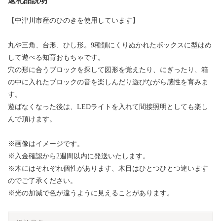
返礼品説明
【中津川市産のひのきを使用しています】
丸や三角、台形、ひし形。9種類にくりぬかれたボックスに型はめ
して遊べる知育おもちゃです。
穴の形に合うブロックを探して図形を覚えたり、にぎったり、箱
の中に入れたブロックの音を楽しんだり遊びながら感性を育みま
す。
遊ばなくなった後は、LEDライトを入れて間接照明としても楽し
んで頂けます。
※画像はイメージです。
※入金確認から2週間以内に発送いたします。
※木にはそれぞれ個性があります、木目はひとつひとつ違います
のでご了承ください。
※光の加減で色が違うように見えることがあります。