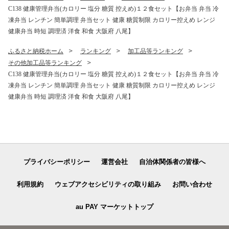
生活 正規品 大阪府 八尾市 返
活 正規品 大阪府 八尾市 返礼
C138 健康管理弁当(カロリー 塩分 糖質 控えめ)１２食セット【お弁当 弁当 冷
礼品】
品】
凍弁当 レンチン 簡単調理 弁当セット 健康 糖質制限 カロリー控えめ レンジ
健康弁当 時短 調理済 洋食 和食 大阪府 八尾】
ふるさと納税ホーム
ランキング
加工品等ランキング
その他加工品等ランキング
C138 健康管理弁当(カロリー 塩分 糖質 控えめ)１２食セット【お弁当 弁当 冷
凍弁当 レンチン 簡単調理 弁当セット 健康 糖質制限 カロリー控えめ レンジ
健康弁当 時短 調理済 洋食 和食 大阪府 八尾】
プライバシーポリシー
運営会社
自治体関係者の皆様へ
利用規約
ウェブアクセシビリティの取り組み
お問い合わせ
au PAY マーケットトップ