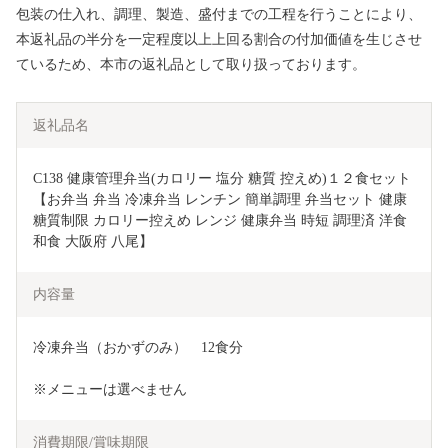
包装の仕入れ、調理、製造、盛付までの工程を行うことにより、
本返礼品の半分を一定程度以上上回る割合の付加価値を生じさせ
ているため、本市の返礼品として取り扱っております。
返礼品名
C138 健康管理弁当(カロリー 塩分 糖質 控えめ)１２食セット
【お弁当 弁当 冷凍弁当 レンチン 簡単調理 弁当セット 健康 
糖質制限 カロリー控えめ レンジ 健康弁当 時短 調理済 洋食 
和食 大阪府 八尾】
内容量
冷凍弁当（おかずのみ）　12食分
※メニューは選べません
消費期限/賞味期限