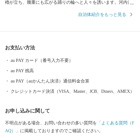
櫓が立ち、幾重にも広がる踊りの輪へと人々を誘います。河内音
頭の歌と踊りが、世代を超えて八尾の人々を熱くさせます。 なか
自治体紹介をもっと見る
でも、「河内音頭発祥の地」と伝わる常光寺の正調河内音頭は、
室町時代、常光寺再建の折に木材を旧大和川から運んだときに歌
われた木遣り音頭がルーツとされています。流し節とも言われ、
ゆったりと語りかける情緒あふれるその音頭は、現在では常光寺
お支払い方法
でしか聞くことができません。 また、夏の風物詩として毎年9月
上旬に盛大に開催される八尾河内音頭まつり。河内音頭グランプ
au PAY カード（番号入力不要）
リや大盆踊り大会などが行われ、河内音頭一色のまつりは多くの
au PAY 残高
市民で賑わいます。 ＜歴史遺産のまち＞ 八尾市はゆたかな歴史や
文化財を有するまちです。市東部にある高安山山ろくは、地元で
au PAY（auかんたん決済）通信料金合算
「やまんねき」と呼ばれ、古くから人々が暮らす里山であり、歴
クレジットカード決済（VISA、Master、JCB、Diners、AMEX）
史遺産の宝庫です。なかでも、中河内最大の前方後円墳の心合寺
山（しおんじやま）古墳や、200基以上もの横穴式石室墳が集中す
お申し込みに関して
る「高安千塚（たかやすせんづか）古墳群」」は全国的にも知ら
れています。 ＜ものづくりのまち＞ 中小企業を中心に、高度な技
不明点がある場合、お問い合わせの多い質問を
「よくある質問（F
術力と製品開発力を誇る「ものづくりのまち」です。 全国トップ
AQ）」
に掲載しておりますのでご確認ください。
シェアの出荷額で伝統ある歯ブラシ生産をはじめ、金属製品や電