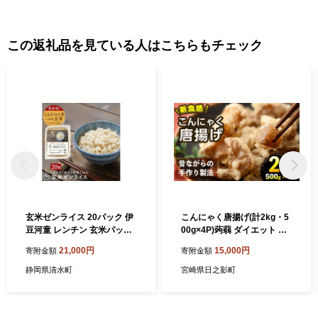
子機器など最先端技術に至るまで、匠の技が光ります。 製造品出
荷額は、府内で4番目（平成26年工業統計調査）の規模となり、ま
すます活力にあふれています。 八尾の特産 ＜八尾えだまめ＞ 八
この返礼品を見ている人はこちらもチェック
尾えだまめは、生産地と大消費地が隣接しているため、鮮度良好
に加え、完熟の状態で出荷できることで粒が大きく、実がしまっ
ていて甘みがあるのが特徴です。近畿有数の収穫量を誇ります。
＜八尾若ごぼう＞ 全国でもトップクラスの出荷量で、食物繊維や
鉄分、カルシウム、ルチンを多く含み、健康食材としても注目を
浴びています。「葉ごぼう」とも呼ばれ、葉・茎・根を丸ごと食
べることができます。しゃきしゃきとした歯ざわりとほのかな苦
味が食卓に春を運びます。
玄米ゼンライス 20パック 伊
こんにゃく唐揚げ(計2kg・5
豆河童 レンチン 玄米パック
00g×4P)蒟蒻 ダイエット 糖
ご飯 玄米 パック ごはん 玄米
質制限 低カロリー 糖質オフ
21,000円
15,000円
寄附金額
寄附金額
ご飯 こんにゃく米 低糖質 置
おかず おつまみ 小分け 新食
き換え 低カロリー 米 健康食
感【TR004】【旬果工房てら
静岡県清水町
宮崎県日之影町
品 ダイエット 健康 食物繊維
す】
長期保存 常温保存 糖質オフ
糖質カット