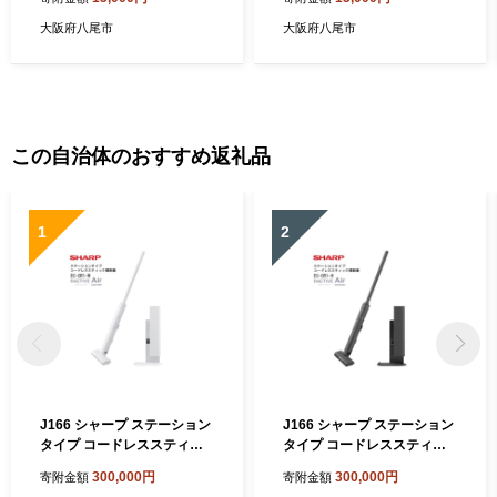
ラウン）【シャンプー ボデ
ラック）【シャンプー ボデ
ィソープ コンディショナー
ィソープ コンディショナー
大阪府八尾市
大阪府八尾市
最後まで使い切れる ボトル
最後まで使い切れる ボトル
詰替え 日本製 大阪 八尾市】
詰替え 日本製 大阪 八尾市】
この自治体のおすすめ返礼品
1
2
J166 シャープ ステーション
J166 シャープ ステーション
タイプ コードレススティッ
タイプ コードレススティッ
ク掃除機 EC-CR1-W(ホワイ
ク掃除機 EC-CR1-H(グレー
300,000円
300,000円
寄附金額
寄附金額
ト系)【シャープ 電化製品 家
系)【シャープ 電化製品 家電