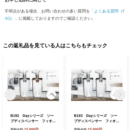
る「高安千塚（たかやすせんづか）古墳群」」は全国的にも知ら
れています。 ＜ものづくりのまち＞ 中小企業を中心に、高度な技
不明点がある場合、お問い合わせの多い質問を
「よくある質問（F
術力と製品開発力を誇る「ものづくりのまち」です。 全国トップ
AQ）」
に掲載しておりますのでご確認ください。
シェアの出荷額で伝統ある歯ブラシ生産をはじめ、金属製品や電
子機器など最先端技術に至るまで、匠の技が光ります。 製造品出
荷額は、府内で4番目（平成26年工業統計調査）の規模となり、ま
すます活力にあふれています。 八尾の特産 ＜八尾えだまめ＞ 八
この返礼品を見ている人はこちらもチェック
尾えだまめは、生産地と大消費地が隣接しているため、鮮度良好
に加え、完熟の状態で出荷できることで粒が大きく、実がしまっ
ていて甘みがあるのが特徴です。近畿有数の収穫量を誇ります。
＜八尾若ごぼう＞ 全国でもトップクラスの出荷量で、食物繊維や
鉄分、カルシウム、ルチンを多く含み、健康食材としても注目を
浴びています。「葉ごぼう」とも呼ばれ、葉・茎・根を丸ごと食
べることができます。しゃきしゃきとした歯ざわりとほのかな苦
味が食卓に春を運びます。
B192 Dayシリーズ ソー
B193 Dayシリーズ ソー
プディスペンサー フィオー
プディスペンサー フィオー
レ520（ディープブルー・ブ
レ520（ディープブルー・ブ
15,000円
15,000円
寄附金額
寄附金額