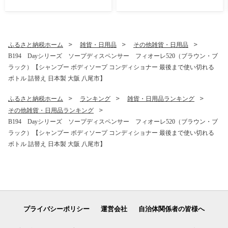
電 生活家電 コードレス ステ
生活家電 コードレス スティ
ィック クリーナー 掃除機 紙
ック クリーナー 掃除機 紙パ
パック ステーション ラクテ
ック ステーション ラクティ
ィブエア 薄型 自動ごみ収集
ブエア 薄型 自動ごみ収集 吸
吸引力 絡まない ハンディ 新
引力 絡まない ハンディ 新生
ふるさと納税ホーム
雑貨・日用品
その他雑貨・日用品
生活 正規品 大阪府 八尾市 返
活 正規品 大阪府 八尾市 返礼
B194 Dayシリーズ ソープディスペンサー フィオーレ520（ブラウン・ブ
礼品】
品】
ラック）【シャンプー ボディソープ コンディショナー 最後まで使い切れる
ボトル 詰替え 日本製 大阪 八尾市】
ふるさと納税ホーム
ランキング
雑貨・日用品ランキング
その他雑貨・日用品ランキング
B194 Dayシリーズ ソープディスペンサー フィオーレ520（ブラウン・ブ
ラック）【シャンプー ボディソープ コンディショナー 最後まで使い切れる
ボトル 詰替え 日本製 大阪 八尾市】
プライバシーポリシー
運営会社
自治体関係者の皆様へ