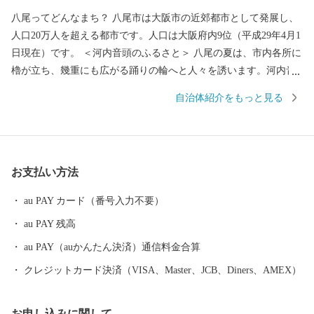
八尾ってどんなまち？ 八尾市は大阪市の近郊都市として発展し、
人口20万人を超える都市です。人口は大阪府内9位（平成29年4月1
日現在）です。 ＜河内音頭のふるさと＞ 八尾の夏は、市内各所に
櫓が立ち、幾重にも広がる踊りの輪へと人々を誘います。河内音
頭の歌と踊りが、世代を超えて八尾の人々を熱くさせます。 なか
自治体紹介をもっと見る
でも、「河内音頭発祥の地」と伝わる常光寺の正調河内音頭は、
室町時代、常光寺再建の折に木材を旧大和川から運んだときに歌
われた木遣り音頭がルーツとされています。流し節とも言われ、
ゆったりと語りかける情緒あふれるその音頭は、現在では常光寺
お支払い方法
でしか聞くことができません。 また、夏の風物詩として毎年9月
上旬に盛大に開催される八尾河内音頭まつり。河内音頭グランプ
au PAY カード（番号入力不要）
リや大盆踊り大会などが行われ、河内音頭一色のまつりは多くの
au PAY 残高
市民で賑わいます。 ＜歴史遺産のまち＞ 八尾市はゆたかな歴史や
文化財を有するまちです。市東部にある高安山山ろくは、地元で
au PAY（auかんたん決済）通信料金合算
「やまんねき」と呼ばれ、古くから人々が暮らす里山であり、歴
クレジットカード決済（VISA、Master、JCB、Diners、AMEX）
史遺産の宝庫です。なかでも、中河内最大の前方後円墳の心合寺
山（しおんじやま）古墳や、200基以上もの横穴式石室墳が集中す
お申し込みに関して