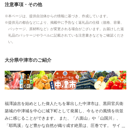
注意事項・その他
本ページは、提供自治体からの情報に基づき、作成しています。
提供元の都合などにより、掲載中に予告なく返礼品の仕様（規格、容量、
パッケージ、原材料など）が変更される場合がございます。お届けした返
礼品のパッケージやラベルに記載されている注意書きなどをご確認くださ
い。
大分県中津市のご紹介
福澤諭吉を始めとした偉人たちを輩出した中津市は、黒田官兵衛
築城の中津城を中心に城下町として発展し、今もその風情を街並
みに感じることができます。 また、「八面山」や「山国川」、
「耶馬溪」など豊かな自然が織り成す絶景は、圧巻です。 サイク