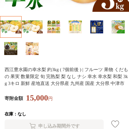
西江豊水園の幸水梨 約3kg ( 7個前後 ) | フルーツ 果物 くだも
の 果実 数量限定 旬 完熟梨 梨 なし ナシ 幸水 幸水梨 和梨 3k
g 3キロ 新鮮 産地直送 大分県産 九州産 国産 大分県 中津市
15,000
寄附金額
円
在庫：なし