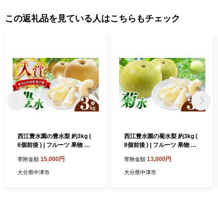
この返礼品を見ている人はこちらもチェック
西江豊水園の豊水梨 約3kg (
西江豊水園の菊水梨 約3kg (
6個前後 ) | フルーツ 果物 く
8個前後 ) | フルーツ 果物 く
だもの 果実 数量限定 旬 完熟
だもの 果実 数量限定 旬 完熟
15,000円
13,000円
寄附金額
寄附金額
梨 梨 なし ナシ 豊水 豊水梨
梨 梨 なし ナシ 菊水 菊水梨
和梨 3kg 3キロ 新鮮 産地直
和梨 3kg 3キロ 新鮮 産地直
大分県中津市
大分県中津市
送 大分県産 九州産 国産 大分
送 大分県産 九州産 国産 大分
県 中津市
県 中津市