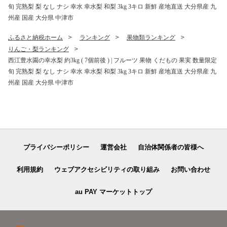
旬 完熟梨 梨 なし ナシ 幸水 幸水梨 和梨 3kg 3キロ 新鮮 産地直送 大分県産 九
州産 国産 大分県 中津市
ふるさと納税ホーム
ランキング
果物類ランキング
りんご・梨ランキング
西江豊水園の幸水梨 約3kg ( 7個前後 ) | フルーツ 果物 くだもの 果実 数量限定
旬 完熟梨 梨 なし ナシ 幸水 幸水梨 和梨 3kg 3キロ 新鮮 産地直送 大分県産 九
州産 国産 大分県 中津市
プライバシーポリシー
運営会社
自治体関係者の皆様へ
利用規約
ウェブアクセシビリティの取り組み
お問い合わせ
au PAY マーケットトップ