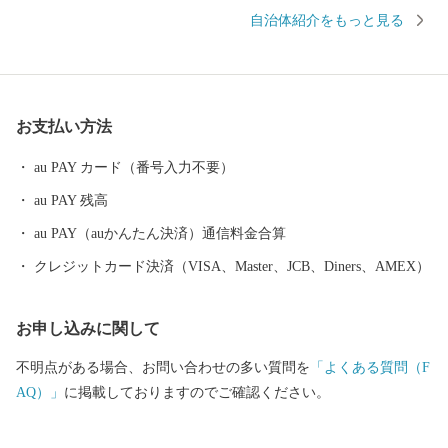
リングロードなど、大自然を利用したアクティビティも楽しめま
自治体紹介をもっと見る
す。 もちろん、市内には温泉スポットも点在しており、‘おんせん
県おおいた’を楽しむことができます。 グルメは、からあげの聖地
「中津からあげ」、数々の海の幸や山の幸などが自慢です。 ふる
さと納税を通して魅力を発信していきたいと思います。
お支払い方法
au PAY カード（番号入力不要）
au PAY 残高
au PAY（auかんたん決済）通信料金合算
クレジットカード決済（VISA、Master、JCB、Diners、AMEX）
お申し込みに関して
不明点がある場合、お問い合わせの多い質問を
「よくある質問（F
AQ）」
に掲載しておりますのでご確認ください。