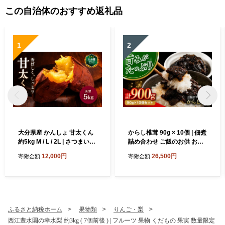
この自治体のおすすめ返礼品
1
2
大分県産 かんしょ 甘太くん
からし椎茸 90g × 10個 | 佃煮
約5kg M / L / 2L | さつまいも
詰め合わせ ご飯のお供 おか
さつま芋 サツマイモ 芋 いも
ず おつまみ 肉厚 しいたけ 椎
12,000円
26,500円
寄附金額
寄附金額
紅はるか べにはるか 焼き芋
茸 シイタケ 辛子 からし カラ
おやつ ブランド 九州産 国産
シ 惣菜 懐かしい味 九州産 大
大分県 中津市
分県 中津市
ふるさと納税ホーム
果物類
りんご・梨
西江豊水園の幸水梨 約3kg ( 7個前後 ) | フルーツ 果物 くだもの 果実 数量限定