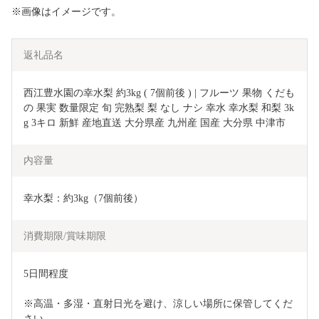
※画像はイメージです。
返礼品名
西江豊水園の幸水梨 約3kg ( 7個前後 ) | フルーツ 果物 くだも
の 果実 数量限定 旬 完熟梨 梨 なし ナシ 幸水 幸水梨 和梨 3k
g 3キロ 新鮮 産地直送 大分県産 九州産 国産 大分県 中津市
内容量
幸水梨：約3kg（7個前後）
消費期限/賞味期限
5日間程度
※高温・多湿・直射日光を避け、涼しい場所に保管してくだ
さい。